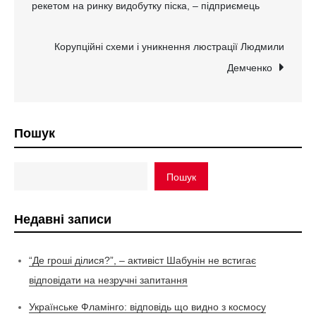
рекетом на ринку видобутку піска, – підприємець
записів
Корупційні схеми і уникнення люстрації Людмили
Демченко
Пошук
Пошук
Недавні записи
“Де гроші ділися?”, – активіст Шабунін не встигає
відповідати на незручні запитання
Українське Фламінго: відповідь що видно з космосу