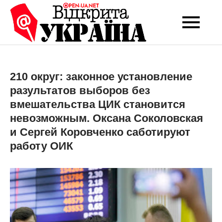
Перейти
до
Open-UA
Це ваше надійне
вмісту
джерело новин та
NET
експертних думок
210 округ: законное установление
разультатов выборов без
вмешательства ЦИК становится
невозможным. Оксана Соколовская
и Сергей Коровченко саботируют
работу ОИК