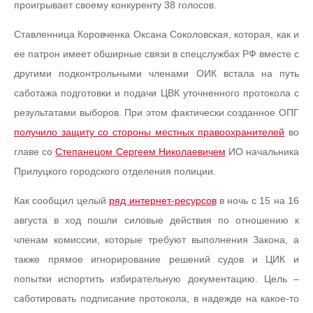
проигрывает своему конкуренту 38 голосов.
Ставленница Коровченка Оксана Соколовская, которая, как и
ее патрон имеет обширные связи в спецслужбах РФ вместе с
другими подконтрольными членами ОИК встала на путь
саботажа подготовки и подачи ЦВК уточненного протокола с
результатами выборов. При этом фактически созданное ОПГ
получило защиту со стороны местных правоохранителей
во
главе со
Степанецом Сергеем Николаевичем
ИО начальника
Прилуцкого городского отделения полиции.
Как сообщил целый
ряд интернет-ресурсов
в ночь с 15 на 16
августа в ход пошли силовые действия по отношению к
членам комиссии, которые требуют выполнения Закона, а
также прямое игнорирование решений судов и ЦИК и
попытки испортить избирательную документацию. Цель –
саботировать подписание протокола, в надежде на какое-то