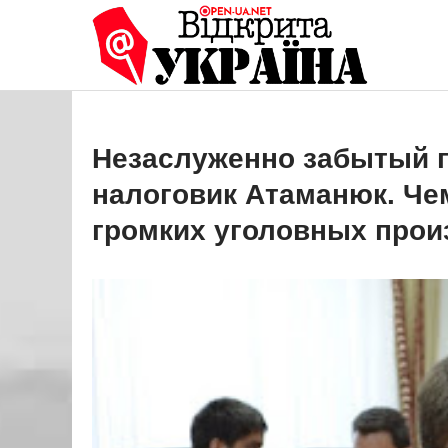
Перейти
до
Open
Це ваше 
вмісту
Незаслуженно забытый п
налоговик Атаманюк. Че
громких уголовных прои