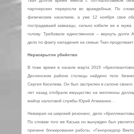
Ткач долгое время имела с топ-налоговиком биз
партнерских переросли во враждебные. По слов
физическим насилием, а уже 12 ноября свое об
пострадавшей кавказцы, сильно избили ее и мужа.
голову. Требовали единственное – вернуть долги
дело по факту нападения на семью Ткач продолжает 
Нераскрытое убийство
В тоже время в начале марта 2019 «бриллиантово
Деснянском районе столицы найдено тело бизне
Сергея Киселева. Он был застрелен в салоне своего 
лет назад отобрали имущество на миллионы долларо
майор налоговой службы Юрий Атаманюк…
Невзирая на широкий резонанс, дело «бриллиантовых
По словам того же Каська он вынужден был уволится
причине блокирования работы. «Генпрокурор Викт