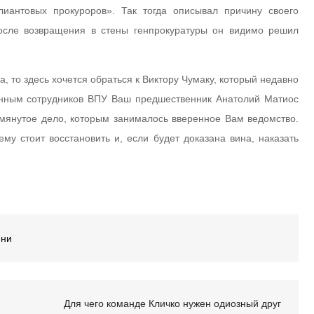
лиантовых прокуроров». Так тогда описывал причину своего
после возвращения в стены генпрокуратуры он видимо решил
, то здесь хочется обраться к Виктору Чумаку, который недавно
анным сотрудников ВПУ Ваш предшественник Анатолий Матиос
мянутое дело, которым занималось вверенное Вам ведомство.
му стоит восстановить и, если будет доказана вина, наказать
ини
Для чего команде Кличко нужен одиозный друг