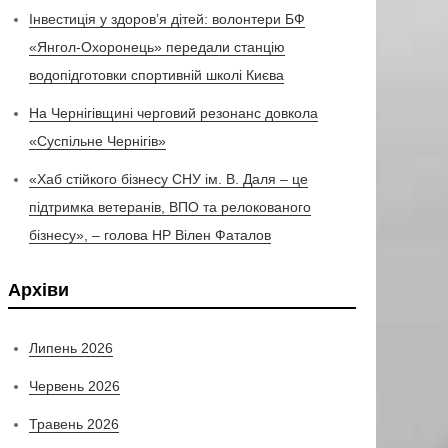
Інвестиція у здоров’я дітей: волонтери БФ
«Янгол-Охоронець» передали станцію
водопідготовки спортивній школі Києва
На Чернігівщині черговий резонанс довкола
«Суспільне Чернігів»
«Хаб стійкого бізнесу СНУ ім. В. Даля – це
підтримка ветеранів, ВПО та релокованого
бізнесу», – голова НР Вілен Фаталов
Архіви
Липень 2026
Червень 2026
Травень 2026