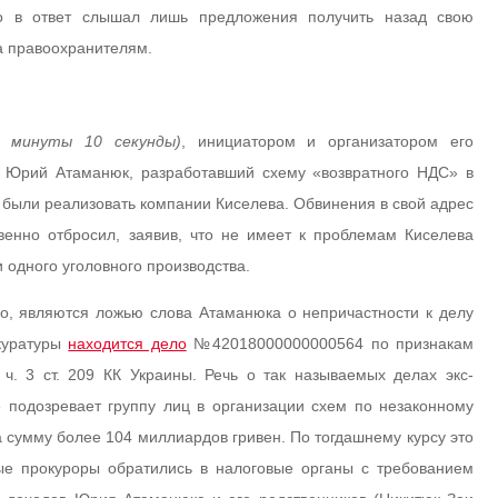
но в ответ слышал лишь предложения получить назад свою
на правоохранителям.
2 минуты 10 секунды)
, инициатором и организатором его
к Юрий Атаманюк, разработавший схему «возвратного НДС» в
 были реализовать компании Киселева. Обвинения в свой адрес
венно отбросил, заявив, что не имеет к проблемам Киселева
 одного уголовного производства.
его, являются ложью слова Атаманюка о непричастности к делу
окуратуры
находится дело
№42018000000000564 по признакам
4, ч. 3 ст. 209 КК Украины. Речь о так называемых делах экс-
 подозревает группу лиц в организации схем по незаконному
 сумму более 104 миллиардов гривен. По тогдашнему курсу это
ые прокуроры обратились в налоговые органы с требованием