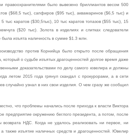
ии правоохранителями было вывезено бриллиантов весом 500
тов ($68,5 тыс), сапфиров ($95 тыс), аквамаринов ($6,5 тыс) и
 5 тыс каратов ($30,5тыс), 10 тыс каратов топазов ($55 тыс), 15
жемчуга ($20 тыс). Золота в изделиях и слитках следователи
 была изъята наличность в сумме $1.3 млн.
производство против Корнийца было открыто после обращения
, который о судьбе изъятых драгоценностей долгое время даже
твенными доказательствами по делу самого ювелира и должны
гда летом 2015 года грянул скандал с прокурорами, а в сети
в случайно узнал в них свои изделия. О чем сразу же сообщил
вестно, что проблемы начались после прихода к власти Виктора
ое предприятие окружению беглого президента, а потом, после
ы возврата НДС. Когда не удалось реализовать ни первое, ни
 а также изъятие наличных средств и драгоценностей. Ювелир