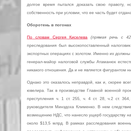
долгое время пытался доказать свою правоту, 
собственность при условии, что ее часть будет отда
Оборотень в погонах
По словам Сергея Киселева
(прямая речь с 4
преследования был высокопоставленный налогови
экспортных операциях с золотом. Именно их должны
генерал-майор налоговой службы Атаманюк естест
никакого отношения. Да и не является фигурантом ни
Однако это оказалось неправдой, как и, скорее вс
ювелира. Так в производстве Главной военной пр
преступления ч. 1 ст. 255, ч. 4 ст. 28, ч.2 ст. 36
руководителя Минздоха Клименко. В нем следствие
возмещению НДС, что нанесло ущерб государству на
около $13,5 млрд. В рамках расследования военн