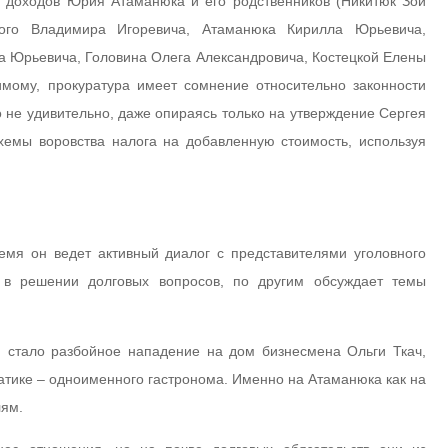
 доходов Юрия Атаманюка и его родственников (Никитюк Зои
кого Владимира Игоревича, Атаманюка Кирилла Юрьевича,
 Юрьевича, Головина Олега Александровича, Костецкой Елены
имому, прокуратура имеет сомнение относительно законности
 не удивительно, даже опираясь только на утверждение Сергея
схемы воровства налога на добавленную стоимость, используя
емя он ведет активный диалог с представителями уголовного
в решении долговых вопросов, по другим обсуждает темы
 стало разбойное нападение на дом бизнесмена Ольги Ткач,
тике – одноименного гастронома. Именно на Атаманюка как на
лям.