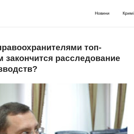
Новини
Крим
-UA NET
надійне джерело новин та експертних думок
равоохранителями топ-
м закончится расследование
зводств?