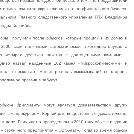
ающегося незаконной добычей песка, о том, что представители
ительные взятки за «крышевание» его неофициального бизнеса.
ачальника Главного следственного управления ГПУ Владимира
андра Корнийца.
оры» получили после обысков, которые прошли в их домах и
 $500 тысяч наличными, автоматическое и холодное оружие, а
о четырех десятков пакетов с драгоценными камнями –
дливо назвал найденные 102 камня «микроскопическими» и
еялся несколько смягчит резкость высказываний со стороны
лополучное прозвище забудут.
быске бриллианты могут являться доказательством других
нии экс-прокурором Корнийцом вещественных доказательств,
м деле. Речь идет о проведенном в 2010 году обыске в здании
 – столичного предприятия «ЮВК-Агат». Тогда во время обыска