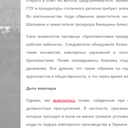
открыто в ответ на жалобу предпринимателя, заним
ГПУ и прокуратуры столичного региона требуют знач
Во взяточничестве тогда обвинили заместителя н
Шапакина и заместителя прокурора Киевщины Алекс
Свое знаменитое прозвище «бриллиантовые прокур
рабочих кабинетах. Следователи обнаружили более
также множество ювелирных украшений и окол
бриллиантами. Позже оправдываясь Корниец сты
дешевыми. Все думали, что таким образом он над
журналистов и общественности, и что через время з
Дело ювелира
Однако, как
выяснилось
позже, найденные при о
должностных преступлений. В частности, присвое
которые проходят в ином не менее громком уголовно
когда-то лидера ювелирного производства в Украине