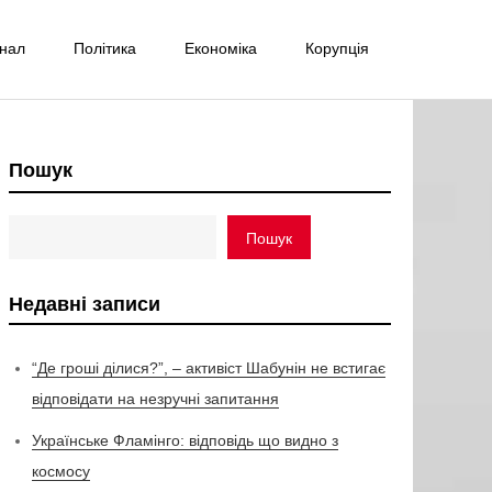
інал
Політика
Економіка
Корупція
Пошук
Пошук
Недавні записи
“Де гроші ділися?”, – активіст Шабунін не встигає
відповідати на незручні запитання
Українське Фламінго: відповідь що видно з
космосу