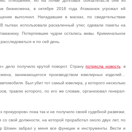
нес отношения, но на почве долговых обязательств они из
ам бизнесмена, в октябре 2018 года Атаманюк угрожал ей
щение выполнил. Нападавшие в масках, по свидетельствам
 В пытках использовали раскаленный утюг, одевали пакеты на
 Атаманюку. Потерпевшие чудом остались живы. Криминальное
расследоваться и по сей день.
е» дело получило крутой поворот. Страну
потрясла новость
: в
смена, занимающегося производством ювелирных изделий…
автомобиля. Был убит тот самый ювелира, у которого несколько
в, травлю которого, по его же словам, организовал генерал-
 прокуроров» пока так и не получило своей судебной развязки.
 со свой должности, на которой проработал около двух лет, по
ор Шокин забрал у меня все функции и инструменты. Вести и