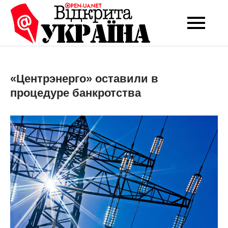
Перейти
до
Open-UA
Це ваше надійне
вмісту
джерело новин та
NET
експертних думок
«Центрэнерго» оставили в
процедуре банкротства