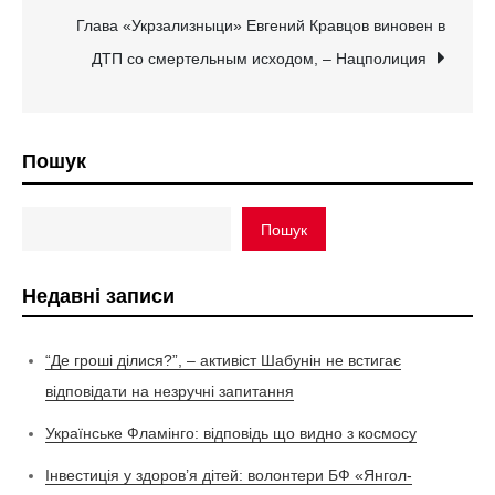
Глава «Укрзализныци» Евгений Кравцов виновен в
ДТП со смертельным исходом, – Нацполиция
Пошук
Пошук
Недавні записи
“Де гроші ділися?”, – активіст Шабунін не встигає
відповідати на незручні запитання
Українське Фламінго: відповідь що видно з космосу
Інвестиція у здоров’я дітей: волонтери БФ «Янгол-