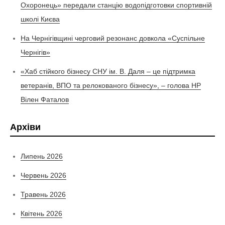
Охоронець» передали станцію водопідготовки спортивній
школі Києва
На Чернігівщині черговий резонанс довкола «Суспільне
Чернігів»
«Хаб стійкого бізнесу СНУ ім. В. Даля – це підтримка
ветеранів, ВПО та релокованого бізнесу», – голова НР
Вілен Фаталов
Архіви
Липень 2026
Червень 2026
Травень 2026
Квітень 2026