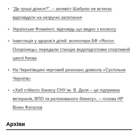
“Де гроші ділися?”, – активіст Шабунін не встигає
відповідати на незручні запитання
Українське Фламінго: відповідь що видно з космосу
Інвестиція у здоров’я дітей: волонтери БФ «Янгол-
Охоронець» передали станцію водопідготовки спортивній
школі Києва
На Чернігівщині черговий резонанс довкола «Суспільне
Чернігів»
«Хаб стійкого бізнесу СНУ ім. В. Даля – це підтримка
ветеранів, ВПО та релокованого бізнесу», – голова НР
Вілен Фаталов
Архіви