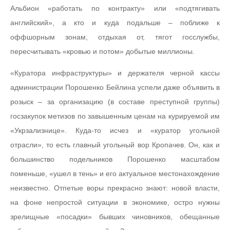
Альбион «работать по контракту» или «подтягивать
английский», а кто и куда подальше – поближе к
оффшорным зонам, отдыхая от, тягот госслужбы,
пересчитывать «кровью и потом» добытые миллионы.
«Куратора инфраструктуры» и держателя черной кассы
администрации Порошенко Бейлина успели даже объявить в
розыск – за организацию (в составе преступной группы)
госзакупок метизов по завышенным ценам на курируемой им
«Укрзализнице». Куда-то исчез и «куратор угольной
отрасли», то есть главный угольный вор Кропачев. Он, как и
большинство подельников Порошенко масштабом
поменьше, «ушел в тень» и его актуальное местонахождение
неизвестно. Отпетые воры прекрасно знают: новой власти,
на фоне непростой ситуации в экономике, остро нужны
зрелищные «посадки» бывших чиновников, обещанные