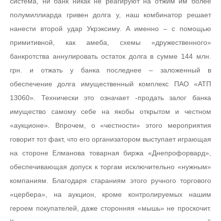
система, ни банк никак не реагируют на отжим им более
полумиллиарда гривен долга у, наш комбинатор решает
нанести второй удар Укрэксиму. А именно – с помощью
примитивной, как амеба, схемы «дружественного»
банкротства аннулировать остаток долга в сумме 144 млн.
грн. и отжать у банка последнее – заложенный в
обеспечение долга имущественный комплекс ПАО «АТП
13060». Технически это означает -продать залог банка
имущество самому себе на якобы открытом и честном
«аукционе». Впрочем, о «честности» этого мероприятия
говорит тот факт, что его организатором выступает играющая
на стороне Елманова товарная биржа «Днепрофорвард»,
обеспечивающая допуск к торгам исключительно «нужным»
компаниям. Благодаря стараниям этого ручного торгового
«цербера», на аукцион, кроме контролируемых нашим
героем покупателей, даже сторонняя «мышь» не проскочит.