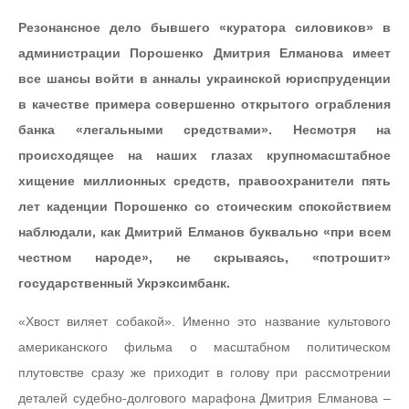
Резонансное дело бывшего «куратора силовиков» в
администрации Порошенко Дмитрия Елманова имеет
все шансы войти в анналы украинской
юриспруденции
в качестве примера
совершенно откр
ытого ограбления
банка «легальными средствами». Несмотря на
происходящее на наших глазах крупномасштабное
хищение миллионных средств, правоохранители пять
лет каденции Порошенко со стоическим спокойствием
наблюдали, как Дмитрий Елманов буквально «при всем
честном народе», не скрываясь, «потрошит»
государственный Укрэксимбанк.
«Хвост виляет собакой». Именно это название культового
американского фильма о масштабном политическом
плутовстве сразу же приходит в голову при рассмотрении
деталей судебно-долгового марафона Дмитрия Елманова –