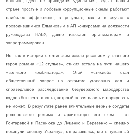
Конечно, здесь не приходится удивляться, ведь в нашей
стране простые и лобовые коррупционные схемы работают
наиболее эффективно, а результат, как и в случае с
проводившимися Елмановым в АП конкурсами на должности
руководства НАБУ, давно известен организаторам и
запрограммирован.
Но, как в истории с ялтинским землетрясением у главного
героя романа «12 стульев», стихия встала на пути нашего
«великого комбинатора». Этой «стихией» стал
общественный запрос на открытие уголовных дел и
справедливое расследование безудержного мародерства
кадров бывшего гаранта, котроый новая власть игнорировать
не может.. В результате ранее влиятельные верные солдаты
рошеновского режима и архитекторы его схем – от
Гонтаревой и Пасенюка до Луценко и Березенко – спешно
покинули «неньку Украину», отправившись, кто в туманный