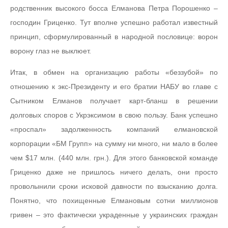
родственник высокого босса Елманова Петра Порошенко –
господин Гриценко. Тут вполне успешно работал известный
принцип, сформулированный в народной пословице: ворон
ворону глаз не выклюет.
Итак, в обмен на организацию работы «беззубой» по
отношению к экс-Президенту и его братии НАБУ во главе с
Сытником Елманов получает карт-бланш в решении
долговых споров с Укрэксимом в свою пользу. Банк успешно
«проспал» задолженность компаний елмановской
корпорации «БМ Групп» на сумму ни много, ни мало в более
чем $17 млн. (440 млн. грн.). Для этого банковской команде
Гриценко даже не пришлось ничего делать, они просто
проволынили сроки исковой давности по взысканию долга.
Понятно, что похищенные Елмановым сотни миллионов
гривен – это фактически украденные у украинских граждан