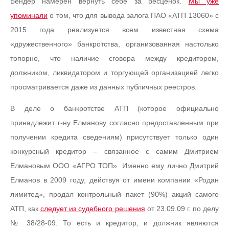
Бендер намерен вернуть себе за бесценок.
Мы уже
упоминали
о том, что для вывода залога ПАО «АТП 13060» с
2015 года реализуется всем известная схема
«дружественного» банкротства, организованная настолько
топорно, что наличие сговора между кредитором,
должником, ликвидатором и торгующей организацией легко
просматривается даже из данных публичных реестров.
В деле о банкротстве АТП (которое официально
принадлежит г-ну Елманову согласно предоставленным при
получении кредита сведениям) присутствует только один
конкурсный кредитор – связанное с самим Дмитрием
Елмановым ООО «АГРО ТОП». Именно ему лично Дмитрий
Елманов в 2009 году, действуя от имени компании «Родан
лимитед», продал контрольный пакет (90%) акций самого
АТП, как
следует из судебного решения
от 23.09.09 г. по делу
№ 38/28-09. То есть и кредитор, и должник являются