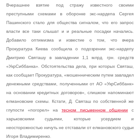
Вчерашнее взятие под стражу известного своими
преступными схемами в оборонке экс-нардепа Сергея
Пашинского стало для общества сигналом, что его запрос
власти все таки слышат и и реальные посадки начались.
Добавило оптимизма и известие о том, что вчера
Прокуратура Киева сообщила о подозрении экс-нардепу
Дмитрию Святашу в завладении 1,1 млрд. грн. средств
«УкрСиббанка». Обстоятельства дела, при которых Святаш,
как сообщает Прокуратура, «мошенническим путем завладел
денежными средствами, полученными от АО «УкрСиббанк»
на основании кредитных договоров», слишком напоминают
елмановские схемы. Кстати, Д. Святаш по собственной же
глупости «погорел» на
тесном письменном общении
с
харьковскими судьями, которые усердием и
неосторожностью ничуть не отставали от елмановского судьи
Игоря Владимиренко.