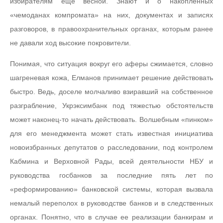
избирателям еще весной. Знают и о накопленных
«чемоданах компромата» на них, документах и записях
разговоров, в правоохранительных органах, которым ранее
не давали ход высокие покровители.
Понимая, что ситуация вокруг его аферы сжимается, словно
шагреневая кожа, Елманов принимает решение действовать
быстро. Ведь, доселе молчаливо взиравший на собственное
разграбление, Укрэксимбанк под тяжестью обстоятельств
может наконец-то начать действовать. Волшебным «пинком»
для его менеджмента может стать известная инициатива
новоизбранных депутатов о расследовании, под контролем
Кабмина и Верховной Рады, всей деятельности НБУ и
руководства госбанков за последние пять лет по
«реформированию» банковской системы, которая вызвала
немалый переполох в руководстве банков и в следственных
органах. Понятно, что в случае ее реализации банкирам и