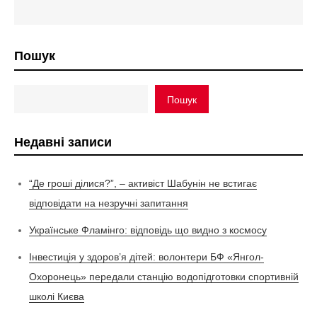
Пошук
Пошук
Недавні записи
“Де гроші ділися?”, – активіст Шабунін не встигає
відповідати на незручні запитання
Українське Фламінго: відповідь що видно з космосу
Інвестиція у здоров’я дітей: волонтери БФ «Янгол-
Охоронець» передали станцію водопідготовки спортивній
школі Києва