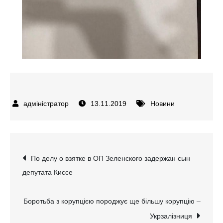
13.11.2019
Новини
Навігація
По делу о взятке в ОП Зеленского задержан сын
депутата Киссе
записів
Боротьба з корупцією породжує ще більшу корупцію –
Укрзалізниця