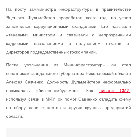
На посту замминистра инфраструктуры в правительстве
Яценюка Шульмейстер проработал всего год, но успел
запомнился коррупционными скандалами. Его называли
«теневым» министром и связывали с непрозрачными
кадровыми назначениями и получением откатов от
директоров подведомственных госкомпаний.
После увольнения из Мининфраструктуры он стал
советником скандального губернатора Николаевской области
Алексея Савченко. Должность Шульмейстера неформально
называлась «бизнес-омбудсмен». Как
писали СМИ
,
используя связи в МИУ, он помог Савченко отладить схему
по сбору дани с портов и других крупных предприятий
области.