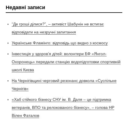
Недавні записи
“Де гроші ділися?”, – активіст Шабунін не встигає
відповідати на незручні запитання
Українське Фламінго: відповідь що видно з космосу
Інвестиція у здоров’я дітей: волонтери БФ «Янгол-
Охоронець» передали станцію водопідготовки спортивній
школі Києва
На Чернігівщині черговий резонанс довкола «Суспільне
Чернігів»
«Хаб стійкого бізнесу СНУ ім. В. Даля – це підтримка
ветеранів, ВПО та релокованого бізнесу», – голова НР
Вілен Фаталов