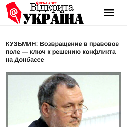
Перейти
до
Open-UA
Це ваше надійне
вмісту
джерело новин та
NET
експертних думок
КУЗЬМИН: Возвращение в правовое
поле — ключ к решению конфликта
на Донбассе