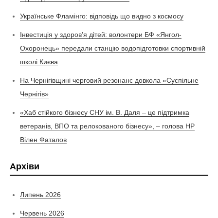
Українське Фламінго: відповідь що видно з космосу
Інвестиція у здоров’я дітей: волонтери БФ «Янгол-
Охоронець» передали станцію водопідготовки спортивній
школі Києва
На Чернігівщині черговий резонанс довкола «Суспільне
Чернігів»
«Хаб стійкого бізнесу СНУ ім. В. Даля – це підтримка
ветеранів, ВПО та релокованого бізнесу», – голова НР
Вілен Фаталов
Архіви
Липень 2026
Червень 2026