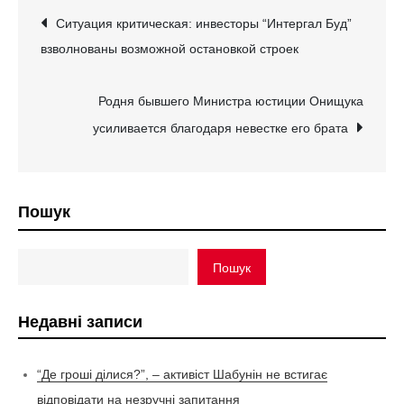
Навігація
Ситуация критическая: инвесторы “Интергал Буд”
взволнованы возможной остановкой строек
записів
Родня бывшего Министра юстиции Онищука
усиливается благодаря невестке его брата
Пошук
Пошук
Недавні записи
“Де гроші ділися?”, – активіст Шабунін не встигає
відповідати на незручні запитання