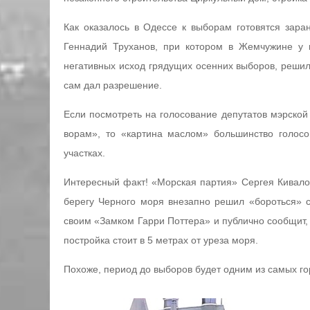
Как оказалось в Одессе к выборам готовятся зара
Геннадий Труханов, при котором в Жемчужине у 
негативных исход грядущих осенних выборов, решил
сам дал разрешение.
Если посмотреть на голосование депутатов мэрско
ворам», то «картина маслом» большинство голос
участках.
Интересный факт! «Морская партия» Сергея Кивалов
берегу Черного моря внезапно решил «бороться» с
своим «Замком Гарри Поттера» и публично сообщит, 
постройка стоит в 5 метрах от уреза моря.
Похоже, период до выборов будет одним из самых г