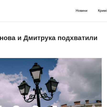
Новини
Крим
-UA NET
надійне джерело новин та експертних думок
нова и Дмитрука подхватили