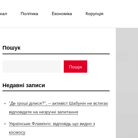
інал
Політика
Економіка
Корупція
Пошук
Пошук
Недавні записи
“Де гроші ділися?”, – активіст Шабунін не встигає
відповідати на незручні запитання
Українське Фламінго: відповідь що видно з
космосу