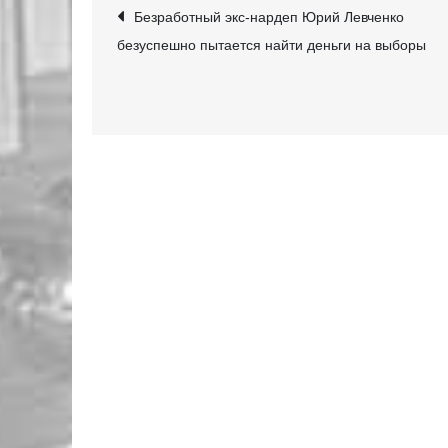
Навігація
Безработный экс-нардеп Юрий Левченко
безуспешно пытается найти деньги на выборы
записів