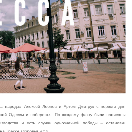
га народа» Алексей Леонов и Артем Дмитрук с первого дня
ойкой Одессы и побережья. По каждому факту были написаны
изводства и есть случаи однозначной победы – остановки
а Трассе здоровья и т.д.