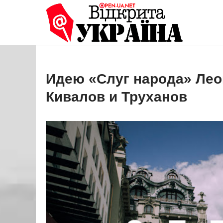
Перейти
до
Open
Це ваше 
вмісту
Идею «Слуг народа» Лео
Кивалов и Труханов