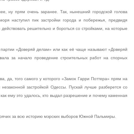
нее, ну прям очень заранее. Так, нынешний городской голова
моря наступил пик застройки города и побережья, предвидя
 действовать решительно и бороться со стройками, на которые
й партии «Доверяй делам» или как её чаще называют «Доверяй
овала за начало проведение строительных работ на спорных
а, да, того самого у которого «Замок Гарри Поттера» прям на
 незаконной застройкой Одессы. Пускай лучше разберется со
как ему это удалось, кто выдал разрешение и почему каменная
орячих за всю историю мэрских выборов Южной Пальмиры.