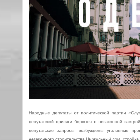
Народные депутаты от политической партии «Слу
депутатской присяги борются с незаконной застр
депутатские запросы, возбуждены уголовные про
незаконного строительства Циркульный дом, стройка н