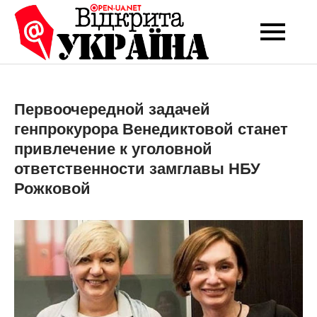
Перейти
до
Open-UA
Це ваше надійне
вмісту
джерело новин та
NET
експертних думок
Первоочередной задачей
генпрокурора Венедиктовой станет
привлечение к уголовной
ответственности замглавы НБУ
Рожковой