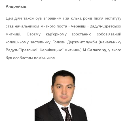
Андрейків.
Цей діяч також був вправним і за кілька років після інституту
став начальником митного поста «Чернівці» Вадул-Сіретської
митниці. Своєму кар’єрному зростанню зобов’язаний
колишньому заступнику Голови Держмитслужби (начальнику
Вадул-Сіретської, Чернівецької митниць)
М.Салагору,
у якого
був особистим помічником.