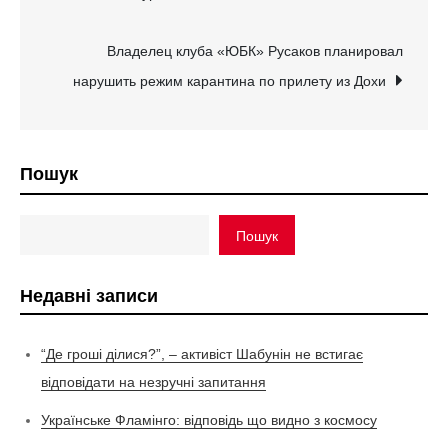
записів
Владелец клуба «ЮБК» Русаков планировал
нарушить режим карантина по прилету из Дохи
Пошук
Пошук
Недавні записи
“Де гроші ділися?”, – активіст Шабунін не встигає
відповідати на незручні запитання
Українське Фламінго: відповідь що видно з космосу