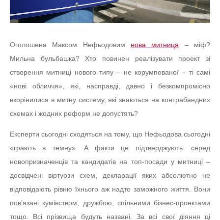
Оголошена Максом Нефьодовим
нова митниця
– міф?
Мильна бульбашка? Хто повинен реалізувати проект зі
створення митниці нового типу – не корумпованої – ті самі
«нові обличчя», які, насправді, давно і безкомпромісно
вкорінилися в митну систему, які знаються на контрабандних
схемах і жодних реформ не допустять?
Експерти сьогодні сходяться на тому, що Нефьодова сьогодні
«грають в темну». А факти це підтверджують: серед
новопризначенців та кандидатів на топ-посади у митниці –
досвідчені віртуози схем, декларації яких абсолютно не
відповідають рівню їхнього аж надто заможного життя. Вони
пов’язані кумівством, дружбою, спільними бізнес-проектами
тощо. Всі прізвища будуть названі. За всі свої діяння ці