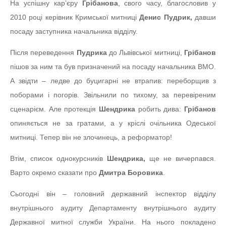
На успішну кар’єру
Грібанова
, свого часу, благословив у
2010 році керівник Кримської митниці
Денис Пудрик,
давши
посаду заступника начальника відділу.
Після переведення
Пудрика
до Львівської митниці,
Грібанов
пішов за ним та був призначений на посаду начальника ВМО.
А звідти – ледве до буцигарні не втрапив: переборщив з
поборами і погорів. Звільнили по тихому, за перевіреним
сценарієм. Але протекція
Шендрика
робить дива:
Грібанов
опиняється не за гратами, а у кріслі очільника Одеської
митниці. Тепер він не злочинець, а реформатор!
Втім, список однокурсників
Шендрика,
ще не вичерпався.
Варто окремо сказати про
Дмитра Боровика
.
Сьогодні він – головний державний інспектор відділу
внутрішнього аудиту Департаменту внутрішнього аудиту
Державної митної служби України. На нього покладено