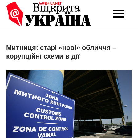
Перейти
до
Open-UA
Це ваше надійне
вмісту
джерело новин та
NET
експертних думок
Митниця: старі «нові» обличчя –
корупційні схеми в дії