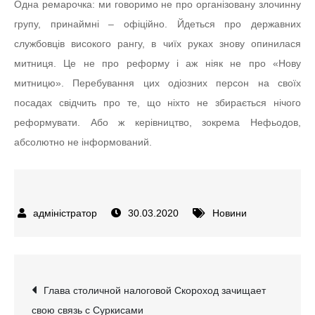
Одна ремарочка: ми говоримо не про організовану злочинну
групу, принаймні – офіційно. Йдеться про державних
службовців високого рангу, в чиїх руках знову опинилася
митниця. Це не про реформу і аж ніяк не про «Нову
митницю». Перебування цих одіозних персон на своїх
посадах свідчить про те, що ніхто не збирається нічого
реформувати. Або ж керівництво, зокрема Нефьодов,
абсолютно не інформований.
30.03.2020
Новини
Навігація
Глава столичной налоговой Скороход зачищает
свою связь с Суркисами