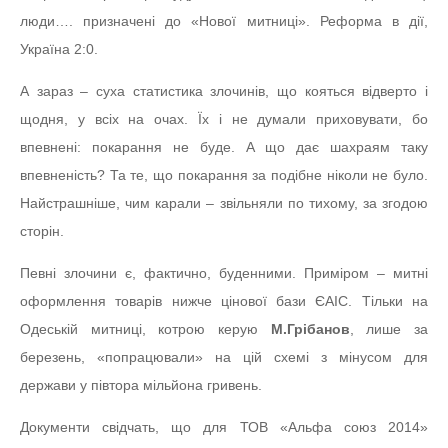
люди…. призначені до «Нової митниці». Реформа в дії,
Україна 2:0.
А зараз – суха статистика злочинів, що кояться відверто і
щодня, у всіх на очах. Їх і не думали приховувати, бо
впевнені: покарання не буде. А що дає шахраям таку
впевненість? Та те, що покарання за подібне ніколи не було.
Найстрашніше, чим карали – звільняли по тихому, за згодою
сторін.
Певні злочини є, фактично, буденними. Приміром – митні
оформлення товарів нижче цінової бази ЄАІС. Тільки на
Одеській митниці, котрою керую
М.Грібанов
, лише за
березень, «попрацювали» на цій схемі з мінусом для
держави у півтора мільйона гривень.
Документи свідчать, що для ТОВ «Альфа союз 2014»