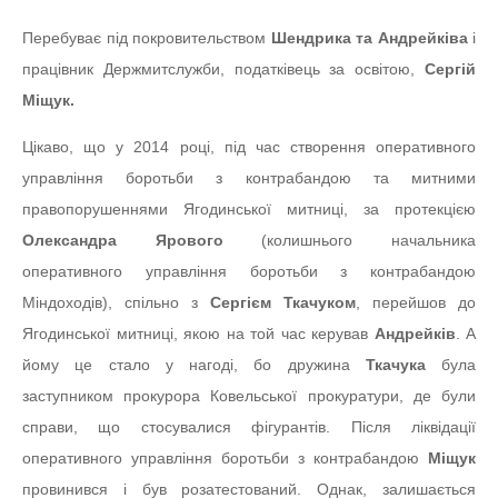
Перебуває під покровительством
Шендрика та Андрейківа
і
працівник Держмитслужби, податківець за освітою,
Сергій
Міщук.
Цікаво, що у 2014 році, під час створення оперативного
управління боротьби з контрабандою та митними
правопорушеннями Ягодинської митниці, за протекцією
Олександра Ярового
(колишнього начальника
оперативного управління боротьби з контрабандою
Міндоходів), спільно з
Сергієм Ткачуком
, перейшов до
Ягодинської митниці, якою на той час керував
Андрейків
. А
йому це стало у нагоді, бо дружина
Ткачука
була
заступником прокурора Ковельської прокуратури, де були
справи, що стосувалися фігурантів. Після ліквідації
оперативного управління боротьби з контрабандою
Міщук
провинився і був розатестований. Однак, залишається