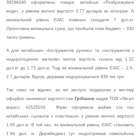
39296040 оформлено товари: китайські «Розбризкувачі
води», з рівнем митної вартості 3.77 доларів за кілограм. А
мінімальний рівень ЄАІС повинен складати 7 дол.кг.
Орієнтовна мінімальна сума, що пройшла повз бюджет – 330
тисяч гривень.
А для китайських «Інструментів ручних» та «інструментів з
недорогоцінних металів» митна вартість склала від 1.32
дол.кг до 1.73 дол.кг. Тоді як мінімальний рівень ЄАІС – 2.5-
2.7 доларів. Відтак, держава недорахувалася 830 тис.грн.
Так само не відомо, за які заслуги подарунки у вигляді
офіційно заниженої вартості пан
Грібанов
надав ТОВ «Легал
воркс». 42525016 . Фірмі оформили майже сто тон
китайських «шлангів з пластмаси» з рівнем митної вартості
1.05 дол.кг. В той час, як мінімальний рівень ЄАІС становить
1.94 дол. кг. Держбюджет тут недоотримав півмільйона