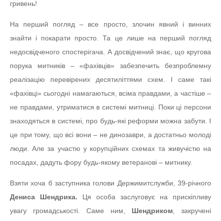
гривень!
На перший погляд – все просто, злочин явний і винних
знайти і покарати просто. Та це лише на перший погляд
недосвідченого спостерігача. А досвідчений знає, що кругова
порука митників – «фахівців» забезпечить безпроблемну
реалізацію перевірених десятиліттями схем. І саме такі
«фахівці» сьогодні намагаються, всіма правдами, а частіше –
не правдами, утриматися в системі митниці. Поки ці персони
знаходяться в системі, про будь-які реформи можна забути. І
це при тому, що всі вони – не динозаври, а достатньо молоді
люди. Але за участю у корупційних схемах та живучістю на
посадах, дадуть фору будь-якому ветеранові – митнику.
Взяти хоча б заступника голови Держимитслужби, 39-річного
Дениса Шендрика.
Ця особа заслуговує на прискіпливу
увагу громадськості. Саме ним,
Шендриком
, закручені