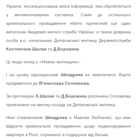
України: несанкціонована зміна інформації, яка обробляється
у автоматизованих системах. Саме до останнього
кримінального провадження нібито причетний ще один
випускник Академія митної служби України, а також довірена
особи в.о. начальника Дніпровської митниці Держмитслужби
Костянтина Шалая
та
Д.Боровика
.
Ці люди тепер є «Новою митницею».
І на цьому однокурсники
Шендрика
не закінчилися. Варто
придивитися до
В’ячеслава Соловкова
.
За протекцією
К.Шалая
та
Д.Боровика
росіянина Соловкова
призначено на високу посаду на Дніпровської митниці.
Нині ставлеником
Шендрика
є Максим Любченко, що має
відкрите кримінальне провадження щодо недекларування
квартири в Росії, отриманої в подарунок від батька.