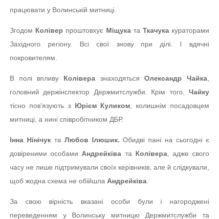
працювати у Волинській митниці.
Згодом
Колівер
проштовхує
Міщука
та
Ткачука
кураторами
Західного регіону. Всі свої знову при ділі. І вдячні
покровителям.
В полі впливу
Колівера
знаходяться
Олександр Чайка
,
головний держінспектор Держмитслужби. Крім того,
Чайку
тісно пов’язують з
Юрієм Куликом
, колишнім посадовцем
митниці, а нині співробітником ДБР.
Інна Нінічук
та
Любов Ілюшик.
Обидві пані на сьогодні є
довіреними особами
Андрейківа
та
Колівера
, адже свого
часу не лише підтримували своїх керівників, але й слідкували,
щоб жодна схема не обійшла
Андрейківа
.
За свою вірність вказані особи були і нагороджені
переведенням у Волинську митницю Держмитслужби та