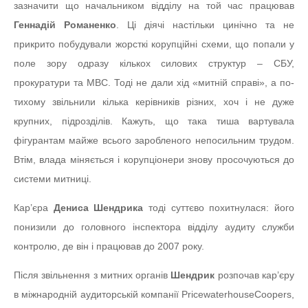
зазначити що начальником відділу на той час працював
Геннадій Романенко
. Ці діячі настільки цинічно та не
прикрито побудували жорсткі корупційні схеми, що попали у
поле зору одразу кількох силових структур – СБУ,
прокуратури та МВС. Тоді не дали хід «митній справі», а по-
тихому звільнили кілька керівників різних, хоч і не дуже
крупних, підрозділів. Кажуть, що така тиша вартувала
фігурантам майже всього заробленого непосильним трудом.
Втім, влада міняється і корупціонери знову просочуються до
системи митниці.
Кар’єра
Дениса Шендрика
тоді суттєво похитнулася: його
понизили до головного інспектора відділу аудиту служби
контролю, де він і працював до 2007 року.
Після звільнення з митних органів
Шендрик
розпочав кар’єру
в міжнародній аудиторській компанії PricewaterhouseCoopers,