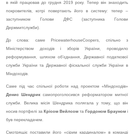
в якій працював до грудня 2019 року. Тепер він знаходить
покровителів, котрі повертають його в систему: тепер –
заступником Голови ДФС (заступника Голови
Держмитслужби).
До слова: саме PricewaterhouseCoopers, спільно з
Міністерством доходів і зборів України, проводило
реформування, шляхом об’єднання, Державної податкової
служби України та Державної фіскальної служби України в
Міндоходів.
Саме під час спільної роботи над проектом «Міндоходів»
Денис Шендрик
самопроголосився реформатором митної
служби. Велика місія Шендрика полягала у тому, що він
носив портфелі за
Крісом Вейлсом
та
Гордоном Брауном
і
був перекладачем.
Смотрящіє поставили його «сірим кардиналом» в команді