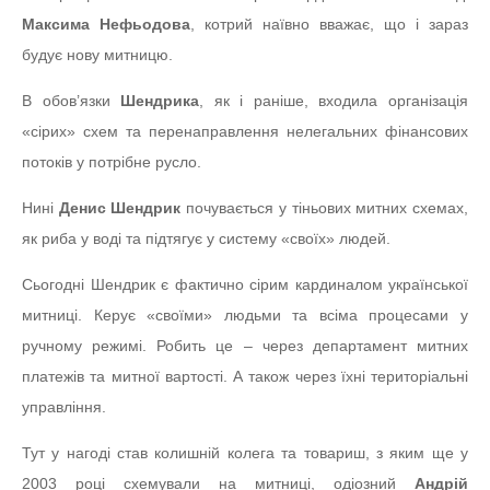
Максима Нефьодова
, котрий наївно вважає, що і зараз
будує нову митницю.
В обов’язки
Шендрика
, як і раніше, входила організація
«сірих» схем та перенаправлення нелегальних фінансових
потоків у потрібне русло.
Нині
Денис Шендрик
почувається у тіньових митних схемах,
як риба у воді та підтягує у систему «своїх» людей.
Сьогодні Шендрик є фактично сірим кардиналом української
митниці. Керує «своїми» людьми та всіма процесами у
ручному режимі. Робить це – через департамент митних
платежів та митної вартості. А також через їхні територіальні
управління.
Тут у нагоді став колишній колега та товариш, з яким ще у
2003 році схемували на митниці, одіозний
Андрій