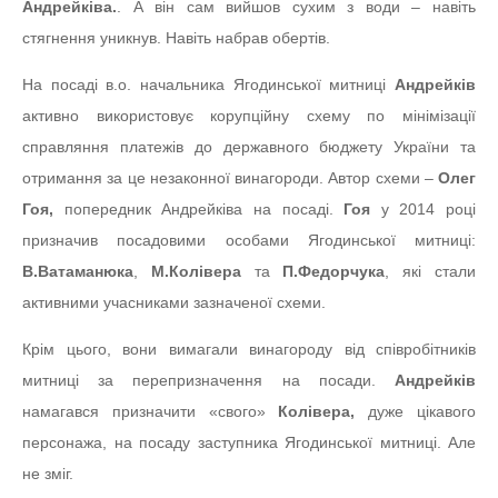
Андрейківа.
. А він сам вийшов сухим з води – навіть
стягнення уникнув. Навіть набрав обертів.
На посаді в.о. начальника Ягодинської митниці
Андрейків
активно використовує корупційну схему по мінімізації
справляння платежів до державного бюджету України та
отримання за це незаконної винагороди. Автор схеми –
Олег
Гоя,
попередник Андрейківа на посаді.
Гоя
у 2014 році
призначив посадовими особами Ягодинської митниці:
В.Ватаманюка
,
М.Колівера
та
П.Федорчука
, які стали
активними учасниками зазначеної схеми.
Крім цього, вони вимагали винагороду від співробітників
митниці за перепризначення на посади.
Андрейків
намагався призначити «свого»
Колівера,
дуже цікавого
персонажа, на посаду заступника Ягодинської митниці. Але
не зміг.