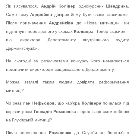
Як з’ясувалося,
Андрій Колівер
однокурсник
Шендрика.
Саме тому
Андрейків
довірив йому бути своїм «касиром».
Після призначення
Андрейківа
до «Нова митниця», він
підтягнув і перевіреного у схемах
Колівера
. Тепер «касир» –
в.о. директора Департаменту внутрішнього аудиту
Держмитслужби.
На сьогодні за результатами конкурсу його намагаються
призначити директором вищевказаного Департаменту.
Можна взагалі таким людям довіряти реформування
митниці?
Чи знає пан
Нефьодов
, що кар’єра
Колівера
почалася під
керівництвом
Геннадія Романенка
з організації схем поборів
на Глухівській митниці?
Після переведення
Романенка
до Служби по боротьбі з