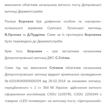
виконання обов’язків начальника митного посту Дніпровської
митниці Держмитслужби.
Раніше
Боровик
був довіреною особою та «касиром»
колишнього керівника Сумської, Луганської митниць
В.Орлова
та
Д.Пудрика
. Саме за їх протекцією
Боровика
було переведено до Держмитслужби.
Крім того,
Боровик
– кум заступника начальника
Дніпропетровської митниці ДФС
С.Слічка
.
Саме під час виконання
Слічком
обов’язків начальника
Дніпропетровської митниці відкриті кримінальні провадження
№42018040000000209 від 28.02.2018 за ознаками злочину,
передбаченого ч. 2 ст. 364 КК України: здійснення митного
оформлення контейнерів CXDU 2109795, CXDU 2200349 з
товаром «LED телевізори» на митному посту «Центральний»