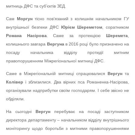
митниць ДФС та суб’єктів ЗЕД.
Сам
Моргун
тісно пов’язаний з колишнім начальником ГУ
внутрішньої безпеки ДФС
Юрієм Шереметом
, соратником
Романа Насірова
. Саме за протекцією
Шеремета
,
колишнього завгара
Вергуна
в 2016 році було призначено на
посаду начальника відділу протидії митним
правопорушенням Міжрегіональної митниці ДФС.
Саме в Міжрегіональній митниці спрацювалися
Вергун
та
Колівер
і зблизилися. Два вірних пса Романенка-Насірова,
організували надприбутки своїм господарям. І себе звісно не
обділяли.
На сьогодні
Вергун
перебуває на посаді заступником
директора департаменту – начальником відділу внутрішнього
моніторингу щодо боротьби з митними правопорушеннями