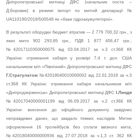
Дніпропетровської митниці ДФС (начальник поста –
Д.Боровик) в режимі імпорт по митній декларації №
UА110190/2018/500548 як «баки гідроакумуляторні».
В результаті оборудки бюджет втратив — 2 779 700,32 грн., з
яких мито 902 293,85 грн., ПДВ 1 877 406,47 грн.;
№42017110350000075 від 03.04.2017 за ч.3 ст.368 КК
України: отримання хабаря у розмірі 7,4 т. дол. США
начальником м/п «Північний» Дніпропетровської митниці ДФС
Г.Стратулатом
№42018040010000002 від 22.01.2018 за ч.3
ст.368 КК України: отримання хабаря начальником м/п
«Дніпродзержинськ» Дніпропетровської митниці ДФС
І.Линдя
№42017040000001199 від 06.09.2017 за ч.2 ст.366 КК
України: внесення до офіційного документу завідомо
неправдивих даних, що завдало тяжких наслідків. Митне
оформлення 16 тролейбусів без сплати ввізного мита;
№42018040000000936 від 27.07.2018 за ч.1,3 ст. 362 КК