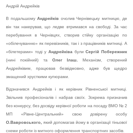
Андрій Андрейків
В подальшому
Андрейків
очолив Чернівецьку митницю, де
він так накерував, що ледве втримався на свободі. За час
перебування в Чернівцях, створив стійку організацію по
«обілечуванню» як перевізників, так і з працівників митниці. А
«білетерами» тоді у
Андрейківа
були
Сергій Побережник
(нині покійний) та
Олег Ілаш.
Механізм, створений
Андрейківим, працював безвідмовно, адже був щедро
змащений хрусткими купюрами.
Відзначився Андрейків і як керівник Рівненської митниці.
Звільнив професіоналів і набрав своїх. Зокрема призначив
без конкурсу, без досвіду керівної роботи на посаду ВМО № 2
МП «Рівне-Центральний» свою довірену особу
О.Вавровського,
який допомагав йому в організації тіньової
схеми роботи із митного оформлення транспортних засобів.