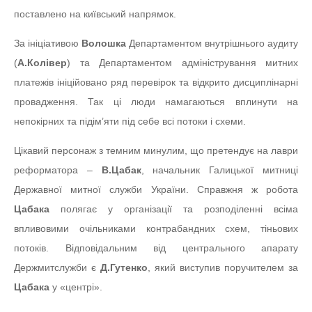
поставлено на київський напрямок.
За ініціативою
Волошка
Департаментом внутрішнього аудиту
(
А.Колівер
) та Департаментом адміністрування митних
платежів ініційовано ряд перевірок та відкрито дисциплінарні
провадження. Так ці люди намагаються вплинути на
непокірних та підім’яти під себе всі потоки і схеми.
Цікавий персонаж з темним минулим, що претендує на лаври
реформатора –
В.Цабак
, начальник Галицької митниці
Державної митної служби України. Справжня ж робота
Цабака
полягає у організації та розподіленні всіма
впливовими очільниками контрабандних схем, тіньових
потоків. Відповідальним від центрального апарату
Держмитслужби є
Д.Гутенко
, який виступив поручителем за
Цабака
у «центрі».