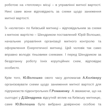
роботою на «теплому» місці – в управлінні митної вартості.
Нині саме вони відповідають за схеми щодо заниження
митної вартості.
Їх «колегою» по Київській митниці – відповідальним за схеми
з митною вартістю – Шендриком поставлений Юрій Волошко,
начальник управління організації митного контролю та
оформлення Енергетичної митниці. Цей чоловік так само
вправно володіє тіньовими схемами. І перед Шендриком за
бездоганну роботу їхніх корупційних схем, відповідає
особисто.
Крім того,
Ю.Волошко
свого часу допомагав
А.Коліверу
організовувати схеми щодо заниження митної вартості для
підприємств підконтрольних
Г.Романенку
. А зважаючи, що на
сьогодні у
Д.Шендрика
відсутній вплив на Київську митницю,
саме
Ю.Волошка
було вибрано довіреною особою та