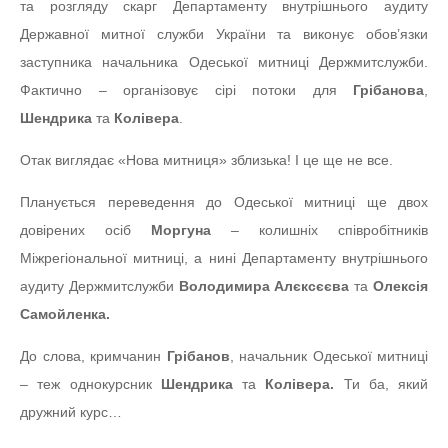
та розгляду скарг Департаменту внутрішнього аудиту
Державної митної служби України та виконує обов’язки
заступника начальника Одеської митниці Держмитслужби.
Фактично – організовує сірі потоки для
Грібанова
,
Шендрика
та
Колівера
.
Отак виглядає «Нова митниця» зблизька! І це ще не все.
Планується переведення до Одеської митниці ще двох
довірених осіб
Моргуна
– колишніх співробітників
Міжрегіональної митниці, а нині Департаменту внутрішнього
аудиту Держмитслужби
Володимира Алєксєєва
та
Олексія
Самойленка.
До слова, кримчанин
Грібанов
, начальник Одеської митниці
– теж однокурсник
Шендрика
та
Колівера.
Ти ба, який
дружний курс…