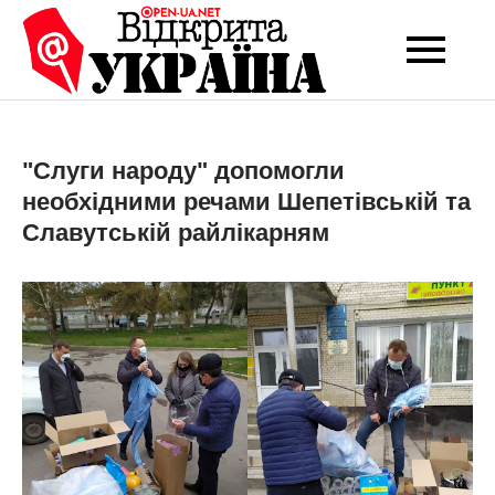
Перейти
до
Open-UA
Це ваше надійне
вмісту
джерело новин та
NET
експертних думок
"Слуги народу" допомогли
необхідними речами Шепетівській та
Славутській райлікарням