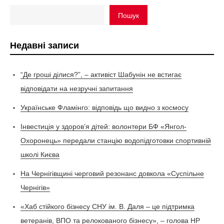
Пошук
Недавні записи
“Де гроші ділися?”, – активіст Шабунін не встигає
відповідати на незручні запитання
Українське Фламінго: відповідь що видно з космосу
Інвестиція у здоров’я дітей: волонтери БФ «Янгол-
Охоронець» передали станцію водопідготовки спортивній
школі Києва
На Чернігівщині черговий резонанс довкола «Суспільне
Чернігів»
«Хаб стійкого бізнесу СНУ ім. В. Даля – це підтримка
ветеранів, ВПО та релокованого бізнесу», – голова НР