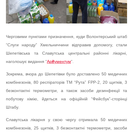
Черговими пунктами призначення, куди Волонтерський штаб
“Слуги народу” Хмельниччини відправив допомогу, стали
Шепетівська та Славутська центральні районні лікарні,
наголошує видання “
Ар₴ументум
“.
Зокрема, вчора до Шепетівки було доставлено 50 медичних
комбінезонів, 80 респіраторів ТМ “Рута” FPP-2, 20 щитків, 3
безконтактні термометри, а також засоби дезинфекції та
побутову хімію, йдеться на офіційній “Фейсбук”-сторінці
Штабу.
Славутська лікарня у свою чергу отримала 50 медичних
комбінезонів, 25 щитків, 3 безконтактні термометри, засоби