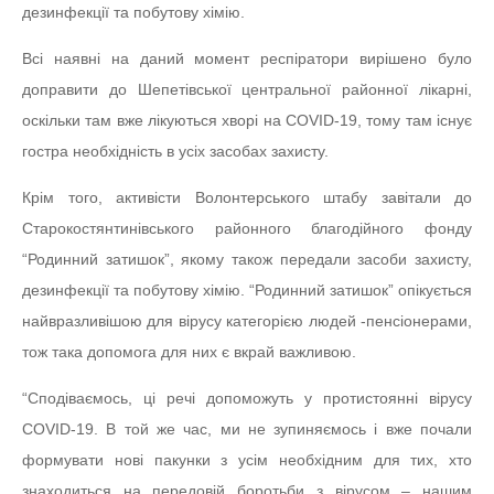
дезинфекції та побутову хімію.
Всі наявні на даний момент респіратори вирішено було
доправити до Шепетівської центральної районної лікарні,
оскільки там вже лікуються хворі на COVID-19, тому там існує
гостра необхідність в усіх засобах захисту.
Крім того, активісти Волонтерського штабу завітали до
Старокостянтинівського районного благодійного фонду
“Родинний затишок”, якому також передали засоби захисту,
дезинфекції та побутову хімію. “Родинний затишок” опікується
найвразливішою для вірусу категорією людей -пенсіонерами,
тож така допомога для них є вкрай важливою.
“Сподіваємось, ці речі допоможуть у протистоянні вірусу
COVID-19. В той же час, ми не зупиняємось і вже почали
формувати нові пакунки з усім необхідним для тих, хто
знаходиться на передовій боротьби з вірусом – нашим