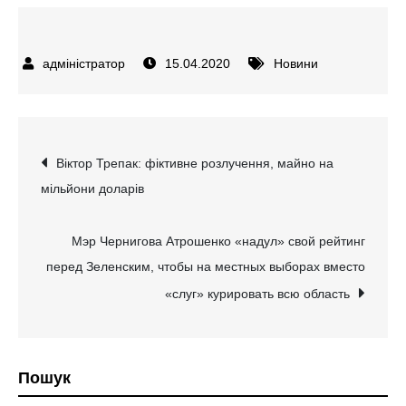
15.04.2020
Новини
Навігація
Віктор Трепак: фіктивне розлучення, майно на
мільйони доларів
записів
Мэр Чернигова Атрошенко «надул» свой рейтинг
перед Зеленским, чтобы на местных выборах вместо
«слуг» курировать всю область
Пошук