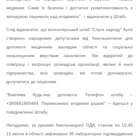
медикам. Саме їх безпека і достатня укомплектованість є
запорукою перемоги над епідемією”, – відзначили у Штабі.
Слід відзначити, що волонтерський штаб “Слуги народу” було
створено народними депутатами від Хмельниччини для
допомоги медичним закладам області та соціально
незахищеним верствам населення. Він відкритий до
співпраці і запрошує громадські організації, великі й малі
підприємства, всіх громадян, які готові допомагати,
долучатися до ініціативи.
“Важлива будь-яка допомога. Телефон штабу –
+380681900484. Переможемо епідемію разом!” – йдеться у
повідомленні Штабу.
Нагадаємо, за даними Хмельницької ОДА, станом на 10:45
15 квітня в області зафіковано 36 лабораторно підтверджених