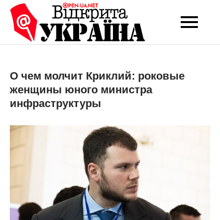
Перейти
до
Open-UA
Це ваше надійне
вмісту
джерело новин та
NET
експертних думок
О чем молчит Криклий: роковые
женщины юного министра
инфраструктуры