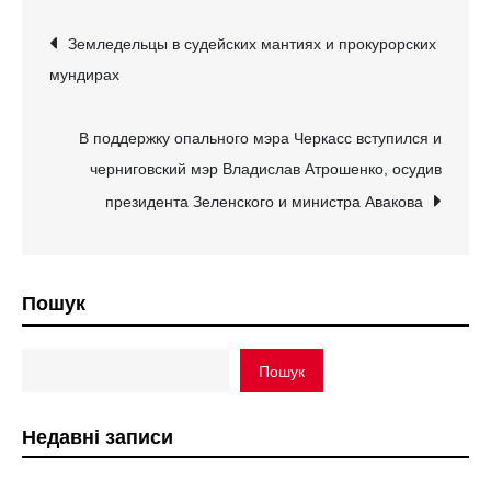
Навігація
Земледельцы в судейских мантиях и прокурорских
мундирах
записів
В поддержку опального мэра Черкасс вступился и
черниговский мэр Владислав Атрошенко, осудив
президента Зеленского и министра Авакова
Пошук
Пошук
Недавні записи