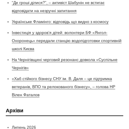
“Де гроші ділися?”, – активіст Шабунін не встигає
відповідати на незручні запитання
Українське Фламінго: відповідь що видно з космосу
Інвестиція у здоров’я дітей: волонтери БФ «Янгол-
Охоронець» передали станцію водопідготовки спортивній
школі Києва
На Чернігівщині черговий резонанс довкола «Суспільне
Чернігів»
«Хаб стійкого бізнесу СНУ ім. В. Даля – це підтримка
ветеранів, ВПО та релокованого бізнесу», – голова НР
Вілен Фаталов
Архіви
Липень 2026