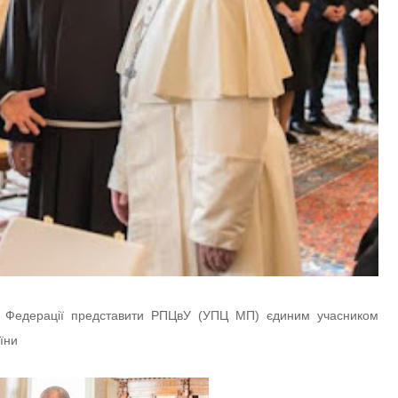
кої Федерації представити РПЦвУ (УПЦ МП) єдиним учасником
їни