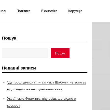
інал
Політика
Економіка
Корупція
Пошук
Пошук
Недавні записи
“Де гроші ділися?”, – активіст Шабунін не встигає
відповідати на незручні запитання
Українське Фламінго: відповідь що видно з
космосу