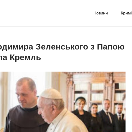
Новини
Крим
-UA NET
надійне джерело новин та експертних думок
одимира Зеленського з Папою
ла Кремль