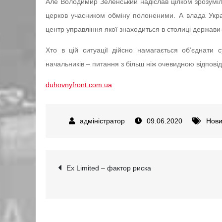
Але Володимир Зеленський надіслав цілком зрозум
церков учасником обміну полоненими. А влада Украї
центр управління якої знаходиться в столиці держави
Хто в цій ситуації дійсно намагається об’єднати с
начальників – питання з більш ніж очевидною відпові
duhovnyfront.com.ua
09.06.2020
Нов
Навігація
Ex Limited – фактор риска
записів