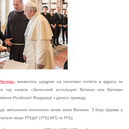
Регнум»
виявилось щедрим на негативні епітети в адресу як
ття під назвою «Зеленский использует Ватикан или Ватикан
вання Російської Федерації з даного приводу.
 до звільнення полонених може мати Ватикан. З боку Церкви у
иступати лише РПЦвУ (УПЦ МП) та РПЦ.