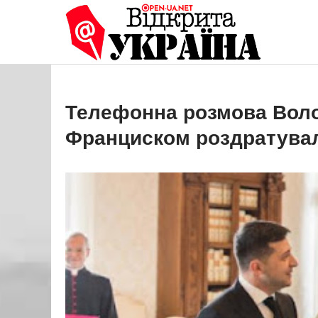
Перейти
до
Open
Це ваше 
вмісту
Телефонна розмова Вол
Франциском роздратува