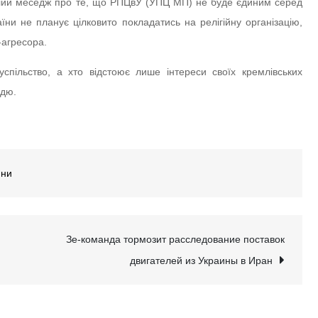
ілий меседж про те, що РПЦвУ (УПЦ МП) не буде єдиним серед
ни не планує цілковито покладатись на релігійну організацію,
-агресора.
успільство, а хто відстоює лише інтереси своїх кремлівських
ддю.
ини
Зе-команда тормозит расследование поставок
двигателей из Украины в Иран