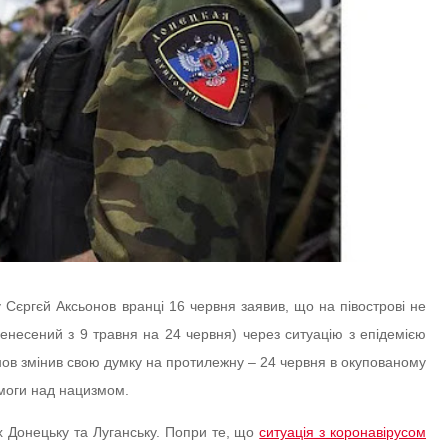
му Сєргєй Аксьонов вранці 16 червня заявив, що на півострові не
несений з 9 травня на 24 червня) через ситуацію з епідемією
онов змінив свою думку на протилежну – 24 червня в окупованому
емоги над нацизмом.
х Донецьку та Луганську. Попри те, що
ситуація з коронавірусом