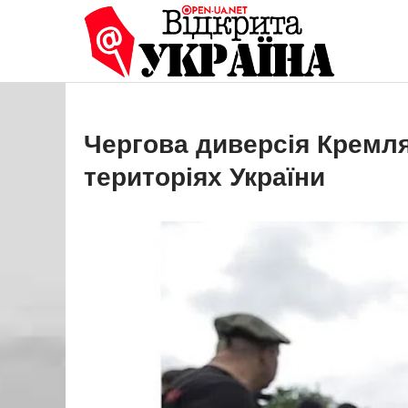
Перейти
до
Open
Це ваше 
вмісту
Чергова диверсія Кремл
територіях України