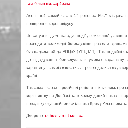
там більш ніж серйозна
.
Але в той самий час в 17 регіонах Росії місцева в
поширення коронавірусу.
Ця ситуація дуже нагадує події двомісячної давнин
проводити великодні богослужіння разом з вірянами
був надісланий до РПЦвУ (УПЦ МП). Такі подвійні с
до відвідування богослужінь в умовах карантину,
карантину і самоізолюватись – розглядалися як дивер
країні.
Так само і зараз – російські регіони, піклуючись про 
керівництву на Донбасі та в Криму даний наказ – па
поведінку окупаційного очільника Криму Аксьонова та
Джерело:
duhovnyfront.com.ua