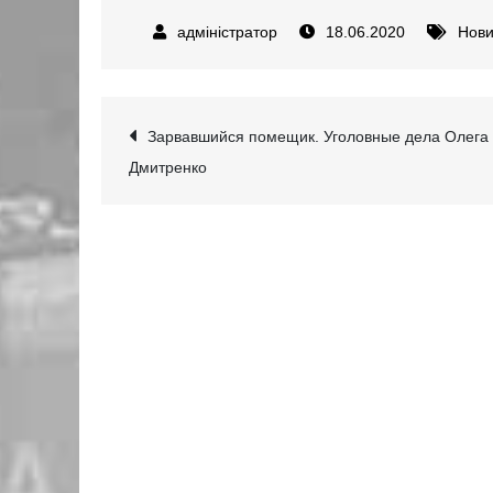
18.06.2020
Нов
Навігація
Зарвавшийся помещик. Уголовные дела Олега
Дмитренко
записів