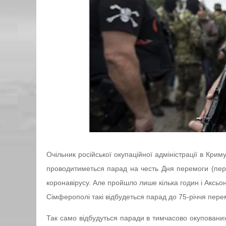
Очільник російської окупаційної адміністрації в Кри
проводитиметься парад на честь Дня перемоги (пере
коронавірусу. Але пройшло лише кілька годин і Аксь
Сімферополі такі відбудеться парад до 75-річчя пер
Так само відбудуться паради в тимчасово окуповани