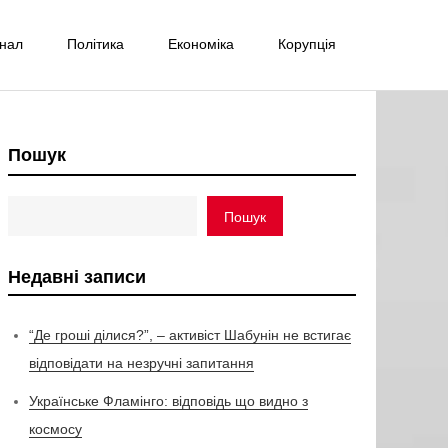
інал
Політика
Економіка
Корупція
Пошук
Пошук
Недавні записи
“Де гроші ділися?”, – активіст Шабунін не встигає
відповідати на незручні запитання
Українське Фламінго: відповідь що видно з
космосу