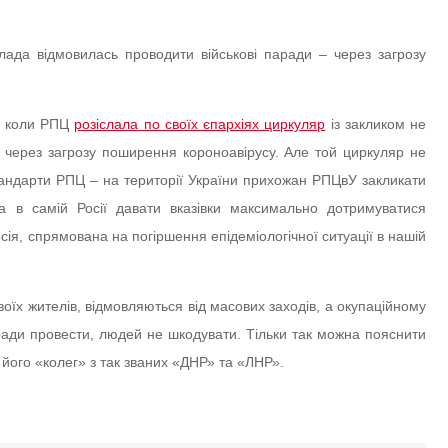
лада відмовилась проводити військові паради – через загрозу
и, коли РПЦ
розіслала по своїх єпархіях циркуляр
із закликом не
 через загрозу поширення короноавірусу. Але той циркуляр не
тандарти РПЦ – на території України прихожан РПЦвУ закликати
 а в самій Росії давати вказівки максимально дотримуватися
сія, спрямована на погіршення епідеміологічної ситуації в нашій
своїх жителів, відмовляються від масових заходів, а окупаційному
ради провести, людей не шкодувати. Тільки так можна пояснити
 його «колег» з так званих «ДНР» та «ЛНР».