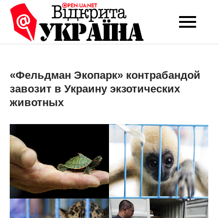
Перейти
до
Open-UA
Це ваше надійне
вмісту
джерело новин та
NET
експертних думок
«Фельдман Экопарк» контрабандой
завозит в Украину экзотических
животных