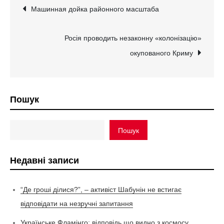
Навігація
Машинная дойка районного масштаба
записів
Росія проводить незаконну «колонізацію»
окупованого Криму
Пошук
Пошук
Недавні записи
“Де гроші ділися?”, – активіст Шабунін не встигає
відповідати на незручні запитання
Українське Фламінго: відповідь що видно з космосу