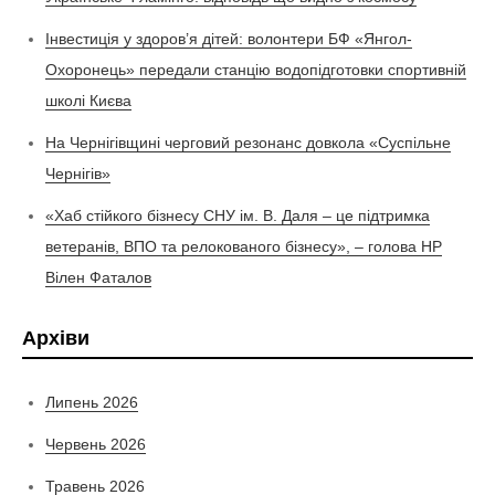
Інвестиція у здоров’я дітей: волонтери БФ «Янгол-
Охоронець» передали станцію водопідготовки спортивній
школі Києва
На Чернігівщині черговий резонанс довкола «Суспільне
Чернігів»
«Хаб стійкого бізнесу СНУ ім. В. Даля – це підтримка
ветеранів, ВПО та релокованого бізнесу», – голова НР
Вілен Фаталов
Архіви
Липень 2026
Червень 2026
Травень 2026