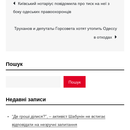
Навігація
Київський нотаріус повідомила про тиск на неї з
боку одеських правоохоронців
записів
Труханов и депутаты Горсовета хотят утопить Одессу
в отходах
Пошук
Пошук
Недавні записи
“Де гроші ділися?”, – активіст Шабунін не встигає
відповідати на незручні запитання