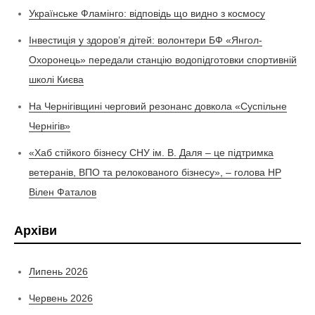
Українське Фламінго: відповідь що видно з космосу
Інвестиція у здоров’я дітей: волонтери БФ «Янгол-
Охоронець» передали станцію водопідготовки спортивній
школі Києва
На Чернігівщині черговий резонанс довкола «Суспільне
Чернігів»
«Хаб стійкого бізнесу СНУ ім. В. Даля – це підтримка
ветеранів, ВПО та релокованого бізнесу», – голова НР
Вілен Фаталов
Архіви
Липень 2026
Червень 2026