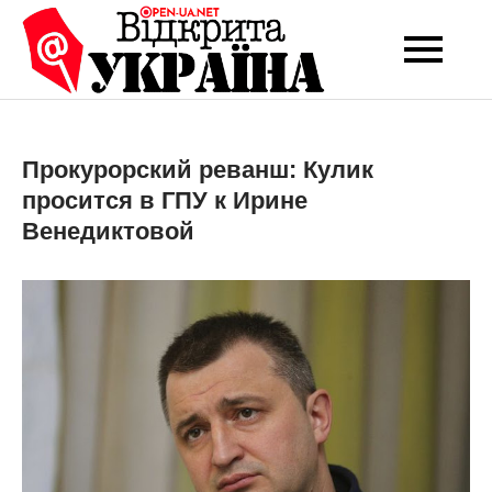
Перейти
до
Open-UA
Це ваше надійне
вмісту
джерело новин та
NET
експертних думок
Прокурорский реванш: Кулик
просится в ГПУ к Ирине
Венедиктовой