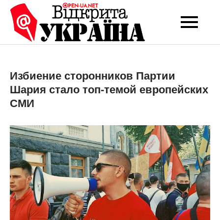
Перейти
до
Open-UA
Це ваше надійне
вмісту
джерело новин та
NET
експертних думок
Избиение сторонников Партии
Шария стало топ-темой европейских
СМИ