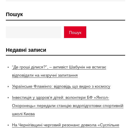
Пошук
Пошук
Недавні записи
“Де гроші ділися?”, – активіст Шабунін не встигає
відповідати на незручні запитання
Українське Фламінго: відповідь що видно з космосу
Інвестиція у здоров’я дітей: волонтери БФ «Янгол-
Охоронець» передали станцію водопідготовки спортивній
школі Києва
На Чернігівщині черговий резонанс довкола «Суспільне