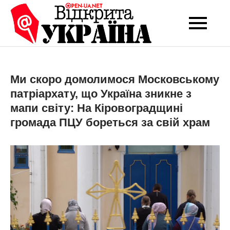
Перейти
до
Open-UA
Це ваше надійне
вмісту
джерело новин та
NET
експертних думок
Ми скоро домолимося Московському
патріархату, що Україна зникне з
мапи світу: На Кіровоградщині
громада ПЦУ бореться за свій храм