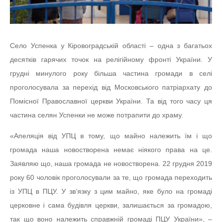
Село Успенка у Кіровоградській області – одна з багатьох
десятків гарячих точок на релігійному фронті України. У
грудні минулого року більша частина громади в селі
проголосувала за перехід від Московського патріархату до
Помісної Православної церкви України. Та від того часу ця
частина селян Успенки не може потрапити до храму.
«Апеляція від УПЦ в тому, що майно належить їм і що
громада наша новостворена немає ніякого права на це.
Заявляю що, наша громада не новостворена. 22 грудня 2019
року 60 чоловік проголосували за те, що громада переходить
із УПЦ в ПЦУ. У зв’язку з цим майно, яке було на громаді
церковне і сама будівля церкви, залишається за громадою,
так що воно належить справжній громаді ПЦУ України», –