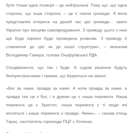
бути тільки одна позиція – це нейтральна. Тому що, що одна
сторона, що інша сторона, – це є члени громади. А вона
представляє інтереси на даний час цієї громади… закон
України про місцеве самоврядування. З приводу цього з нею
ще буде окремо буде проведена розмова. З приводу її
ставлення до цієї чи до іншої структури», – зазначив
Володимир Гамера, голова Онуфріївської РДА
Сподіваємося, що так і буде. А судові рішення будуть
безпристрасними і такими, що базуються на законі.
«Бог за нами, правда за нами. А коли правда за нами, а
правда тая це є Бог, і я думаю це є наша перемога. Наша
перемога це є Христос, наша перемога є ті люди які
моляться і наша перемога є правда. Амінь», – сказав отець
Тарас, настоятель горомади ПЦУ с.Успенка.