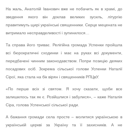
На жаль, Анатолій Іванович вже не побачить як в храмі, до
зведення якого він доклав великих зусиль, літургію
правитимуть щирі українські священники. Серце мецената не
витримало несправделивості і зупинилося…
Та справа його триває. Релігійна громада Успенки пройшла
всі бюрократичні сходинки і має на руках всі документи,
передбачені чинним законодавством. Попри позицію деяких
посадових осіб. Зокрема сільської голови Успенки Наталії
Сірої, яка стала на бік вірян і священників РПЦвУ.
«По перше всіх зі святом. Я хочу сказати, щоби все
залишилось так як є. Розійшлися і забулися», – каже Наталія
Сіра, голова Успенської сільської ради.
А бажання громади села просте – молитися українською в
українській церкві за Україну та її захисників. А не