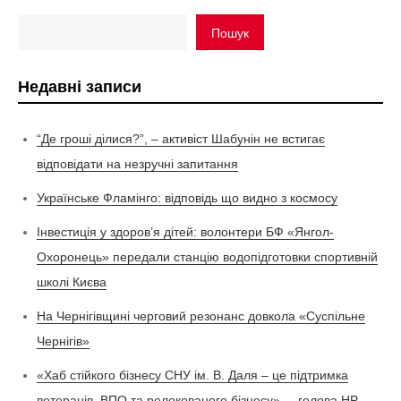
Пошук
Недавні записи
“Де гроші ділися?”, – активіст Шабунін не встигає
відповідати на незручні запитання
Українське Фламінго: відповідь що видно з космосу
Інвестиція у здоров’я дітей: волонтери БФ «Янгол-
Охоронець» передали станцію водопідготовки спортивній
школі Києва
На Чернігівщині черговий резонанс довкола «Суспільне
Чернігів»
«Хаб стійкого бізнесу СНУ ім. В. Даля – це підтримка
ветеранів, ВПО та релокованого бізнесу», – голова НР