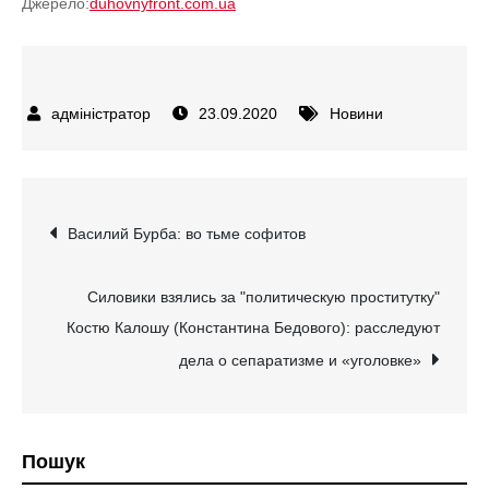
Джерело:
duhovnyfront.com.ua
23.09.2020
Новини
Навігація
Василий Бурба: во тьме софитов
записів
Силовики взялись за "политическую проститутку"
Костю Калошу (Константина Бедового): расследуют
дела о сепаратизме и «уголовке»
Пошук