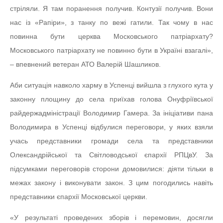
стріляли. Я там поранення получив. Контузії получив. Вони
нас із «Рапіри», з танку по вежі гатили. Так чому в нас
повинна бути церква Московського патріархату?
Московського патріархату не повинно бути в Україні взагалі»,
– впевнений ветеран АТО Валерій Шашликов.
Аби ситуація навколо харму в Успенці вийшла з глухого кута у
законну площину до села приїхав голова Онуфріївської
райдержадміністрації Володимир Гамера. За ініціативи пана
Володимира в Успенці відбулися переговори, у яких взяли
учась представники громади села та представники
Олександрійської та Світловодської єпархії РПЦвУ. За
підсумками переговорів сторони домовилися: діяти тільки в
межах закону і виконувати закон. З цим погодились навіть
представники єпархії Московської церкви.
«У результаті проведених зборів і перемовин, досягли