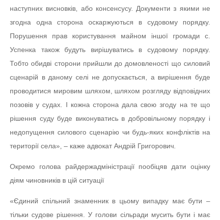
наступних висновків, або консенсусу. Документи з якими не
згодна одна сторона оскаржуються в судовому порядку.
Порушення прав користування майном іншої громади с.
Успенка також будуть вирішуватись в судовому порядку.
Тобто обидві сторони прийшли до домовленості що силовий
сценарій в даному селі не допускається, а вирішення буде
проводитися мировим шляхом, шляхом розгляду відповідних
позовів у судах. І кожна сторона дала свою згоду на те що
рішення суду буде виконуватись в добровільному порядку і
недопущення силового сценарію чи будь-яких конфліктів на
території села», – каже адвокат Андрій Григорович.
Окремо голова райдержадміністрації пообіцяв дати оцінку
діям чиновників в цій ситуації
«Єдиний спільний знаменник в цьому випадку має бути –
тільки судове рішення. У голови сільради мусить бути і має