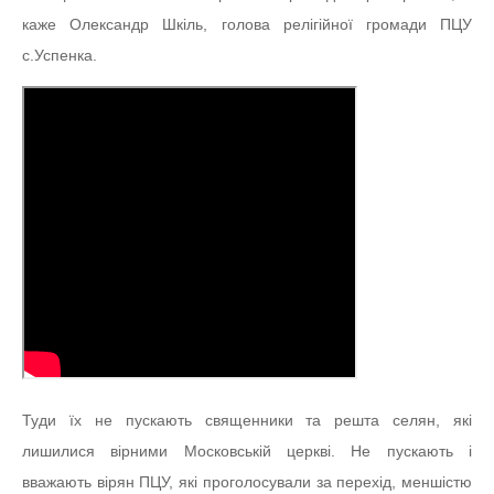
каже Олександр Шкіль, голова релігійної громади ПЦУ
с.Успенка.
Туди їх не пускають священники та решта селян, які
лишилися вірними Московській церкві. Не пускають і
вважають вірян ПЦУ, які проголосували за перехід, меншістю