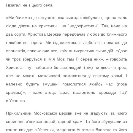
і взагалі не з цього села
«Ми бачимо цю ситуацію, яка сьогодні відбулася, що на жаль
люди ділять на християн і на “недохристиян”. Так, наче на
два сорти. Христова Церква передбачає любов до ближнього
і любов до ворога. Ми відносимось із любов’ю і повагою до
опонентів, поважаючи все, крім антихристиянських дій. «Двоє
чи троє зберуться в Ім’я Моє там Я серед них», – говорить
Христос. І тут набагато більше людей, (ніж) чи двоє чи троє,
але не мають можливості помолитися у святому храмі. І
напевно будуть змушені помолитися якийсь час (поза
храмом)», – каже отець Тарас, настоятель горомади ПЦУ
с.Успенка.
Прихильники Московської церкви вже не згадують, за чиєго
сприяння з’явився новий, гарний храм. Та його збудували за
кошти вихідця з Успенки, мецената Анатолія Яковена та його