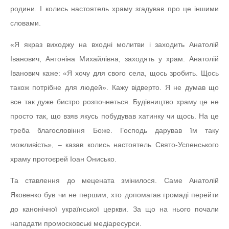
родини. І колись настоятель храму згадував про це іншими
словами.
«Я якраз виходжу на входні молитви і заходить Анатолій
Іванович, Антоніна Михайлівна, заходять у храм. Анатолій
Іванович каже: «Я хочу для свого села, щось зробить. Щось
також потрібне для людей». Кажу відверто. Я не думав що
все так дуже бистро розпочнеться. Будівництво храму це не
просто так, що взяв якусь побудував хатинку чи щось. На це
треба благословіння Боже. Господь дарував їм таку
можливість», – казав колись настоятель Свято-Успенського
храму протоєрей Іоан Онисько.
Та ставлення до мецената змінилося. Саме Анатолій
Яковенко був чи не першим, хто допомагав громаді перейти
до канонічної української церкви. За що на нього почали
нападати промосковські медіаресурси.