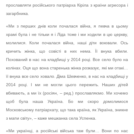
прославляти російського патріарха Кіріла з країни агресора і
загарбника.
«Ми з перших днів коли почалася війна, я певча в цьому
храмі була і не тільки я і Ліда тоже і ми ходили в цю церкву,
молилися. Коли почалася війна, наші діти воювали. Ось
кричить жінка, що совісті в них нема. Її внука вбили.
Похований в нас на кладбищі у 2014 році. Все село було на
колінах. Оця що вона старенька жінка розказує, які ми отакі…
її внука все село ховало. Діма Шевченко, в нас на кладбищі у
2014 році. І ми не могли цього пережить. Наших дітей
вбивають, а ми їх (росіян, – ред.) прославляємо. Ми хочемо
щоб була наша Україна. Бо ми скоро домолимося
Московському патріархату, що така країна, як Україна, зникне
з мапи світу», – каже мешканка села Успенка.
«Ми українці, а російські війська там були… Вони по нас