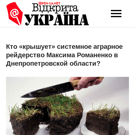
Перейти
до
Open-UA
Це ваше надійне
вмісту
джерело новин та
NET
експертних думок
Кто «крышует» системное аграрное
рейдерство Максима Романенко в
Днепропетровской области?