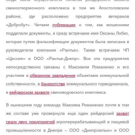
свинооткормочного комплекса в том же Апостоловском
районе, где расположено предприятие ветеранов
«Добробут». Читаем
публикации
о том, как мошенники
подделали документы, и сразу встречаем имя Оксаны Лобко,
которая путем фальсификации документов была записана в
руководители компании «Рантье». Также встречаем ЧП
«Цессия» и ООО «Рантье-Днепр». Все эти предприятия
непосредственно связаны с Максимом Романенко и его
участием в
обманном завладении
объектами коммунальной
собственности, в
банкротстве
коммунального горводоканала,
в
рейдерском захвате
свиноводческого комплекса.
В нынешнем году команда Максима Романенко почти в том
же составе уже провернула еще один рейдерский
захват
сразу двух предприятий
агроперерабатывающей и пищевой
промышленности в Днепре – ООО «Днипромлын» и ООО