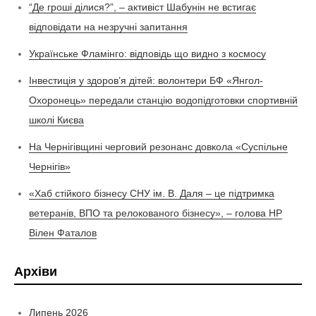
“Де гроші ділися?”, – активіст Шабунін не встигає
відповідати на незручні запитання
Українське Фламінго: відповідь що видно з космосу
Інвестиція у здоров’я дітей: волонтери БФ «Янгол-
Охоронець» передали станцію водопідготовки спортивній
школі Києва
На Чернігівщині черговий резонанс довкола «Суспільне
Чернігів»
«Хаб стійкого бізнесу СНУ ім. В. Даля – це підтримка
ветеранів, ВПО та релокованого бізнесу», – голова НР
Вілен Фаталов
Архіви
Липень 2026