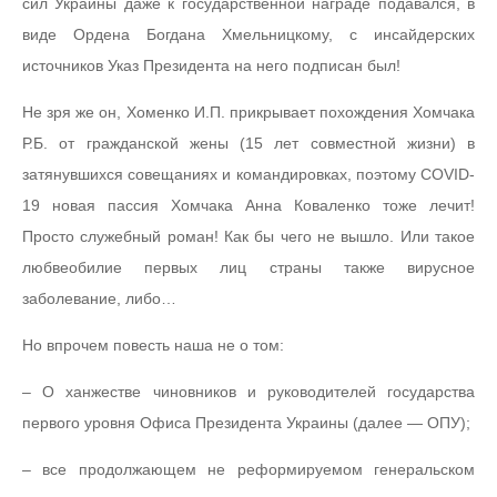
сил Украины даже к государственной награде подавался, в
виде Ордена Богдана Хмельницкому, с инсайдерских
источников Указ Президента на него подписан был!
Не зря же он, Хоменко И.П. прикрывает похождения Хомчака
Р.Б. от гражданской жены (15 лет совместной жизни) в
затянувшихся совещаниях и командировках, поэтому COVID-
19 новая пассия Хомчака Анна Коваленко тоже лечит!
Просто служебный роман! Как бы чего не вышло. Или такое
любвеобилие первых лиц страны также вирусное
заболевание, либо…
Но впрочем повесть наша не о том:
– О ханжестве чиновников и руководителей государства
первого уровня Офиса Президента Украины (далее — ОПУ);
– все продолжающем не реформируемом генеральском