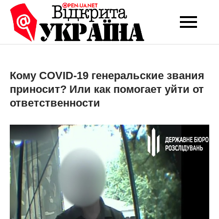
Перейти
до
Open-UA
Це ваше надійне
вмісту
джерело новин та
NET
експертних думок
Кому COVID-19 генеральские звания
приносит? Или как помогает уйти от
ответственности