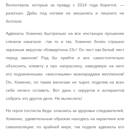
Волонтеров, которые за правду с 2014 года борются, —
разогнал. Дабы под ногами не мешались и лишнего не
болтали.
Адвокаты Хоменко быстренько на все инстанции прошение
слезное накатали: -так то и так, Хоменко болен страшно
заразным вирусом «Ковидятина-19»! Он чист как белый лист
перед законом! Рад бы прийти и все самостоятельно
объяснить, клевету и про напраслину, наводимую на него
его подчиненными, «масочными» казнокрадами миллионов!
Он, Хоменко, по таким мелочам не тырит, поделив на всех
себе нечего оставить. Вот дань с хирургов и аспирантов
собрать это другое дело. Не вычислить!
Но героя постигла беда: опасаясь за здоровье следователей,
Хоменко, удивительным образом находясь на карантине или
самоизоляции, по крайней мере, так подали адвокаты его