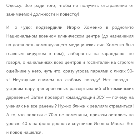
Одессу. Все ради того, чтобы не получить отстранение от
занимаемой должности и повестку!
И, о чудо: подтвердили Игорю Хоменко в родном-то
Национальном военном клиническом центре (до назначения
на должность командующего медицинских сил Хоменко был
главным хирургом в нем), лаборанты на карандаше, не
говоря, о начальниках всех центров и госпиталей на строгом
ошейнике у него, чуть что, сразу угроза парнями с лихих 90-
х! Неугодных снимем по любому поводу! Нет повода –
устроим пару тренировочных развертываний «Потемкинских
деревень»! Затем проверит командующий ЗСУ — почему на
учениях не все ранены? Нужно ближе к реалиям стремиться!
А то, что палатки с 70-х не поменяны, приказы остались на
уровне 40-х на фоне дронов и спутников Илонна Маска. Вот
и повод нашелся.