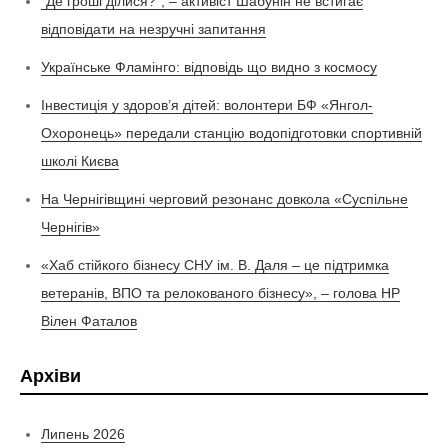
“Де гроші ділися?”, – активіст Шабунін не встигає
відповідати на незручні запитання
Українське Фламінго: відповідь що видно з космосу
Інвестиція у здоров’я дітей: волонтери БФ «Янгол-
Охоронець» передали станцію водопідготовки спортивній
школі Києва
На Чернігівщині черговий резонанс довкола «Суспільне
Чернігів»
«Хаб стійкого бізнесу СНУ ім. В. Даля – це підтримка
ветеранів, ВПО та релокованого бізнесу», – голова НР
Вілен Фаталов
Архіви
Липень 2026