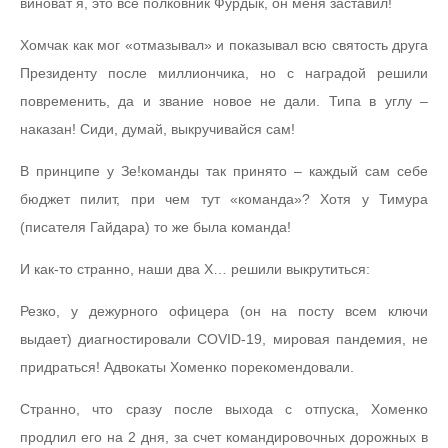
виноват я, это все полковник Фурдык, он меня заставил!
Хомчак как мог «отмазывал» и показывал всю святость друга
Президенту после миллиончика, но с наградой решили
повременить, да и звание новое не дали. Типа в углу –
наказан! Сиди, думай, выкручивайся сам!
В принципе у Зе!команды так принято – каждый сам себе
бюджет пилит, при чем тут «команда»? Хотя у Тимура
(писателя Гайдара) то же была команда!
И как-то странно, наши два Х… решили выкрутиться:
Резко, у дежурного офицера (он на посту всем ключи
выдает) диагностировали COVID-19, мировая пандемия, не
придраться! Адвокаты Хоменко порекомендовали.
Странно, что сразу после выхода с отпуска, Хоменко
продлил его на 2 дня, за счет командировочных дорожных в