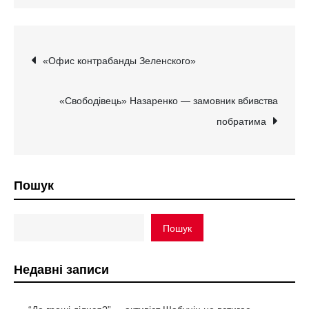
Навігація
«Офис контрабанды Зеленского»
записів
«Свободівець» Назаренко — замовник вбивства
побратима
Пошук
Пошук
Недавні записи