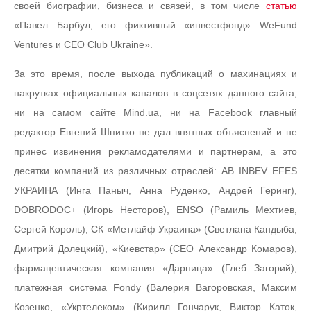
своей биографии, бизнеса и связей, в том числе
статью
«Павел Барбул, его фиктивный «инвестфонд» WeFund
Ventures и CEO Club Ukraine».
За это время, после выхода публикаций о махинациях и
накрутках официальных каналов в соцсетях данного сайта,
ни на самом сайте Mind.ua, ни на Facebook главный
редактор Евгений Шпитко не дал внятных объяснений и не
принес извинения рекламодателями и партнерам, а это
десятки компаний из различных отраслей: AB INBEV EFES
УКРАИНА (Инга Паныч, Анна Руденко, Андрей Геринг),
DOBRODOC+ (Игорь Несторов), ENSO (Рамиль Мехтиев,
Сергей Король), СК «Метлайф Украина» (Светлана Кандыба,
Дмитрий Долецкий), «Киевстар» (CEO Александр Комаров),
фармацевтическая компания «Дарница» (Глеб Загорий),
платежная система Fondy (Валерия Вагоровская, Максим
Козенко, «Укртелеком» (Кирилл Гончарук, Виктор Каток,