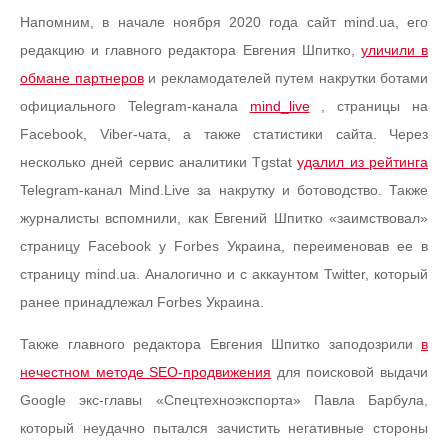
Напомним, в начале ноября 2020 года сайт mind.ua, его
редакцию и главного редактора Евгения Шпитко,
уличили в
обмане партнеров
и рекламодателей путем накрутки ботами
официального Telegram-канала
mind_live
, страницы на
Facebook, Viber-чата, а также статистики сайта. Через
несколько дней сервис аналитики Tgstat
удалил из рейтинга
Telegram-канал Mind.Live за накрутку и ботоводство. Также
журналисты вспомнили, как Евгений Шпитко «заимствовал»
страницу Facebook у Forbes Украина, переименовав ее в
страницу mind.ua. Аналогично и с аккаунтом Twitter, который
ранее принадлежал Forbes Украина.
Также главного редактора Евгения Шпитко заподозрили
в
нечестном методе SEO-продвижения
для поисковой выдачи
Google экс-главы «Спецтехноэкспорта» Павла Барбула,
который неудачно пытался зачистить негативные стороны