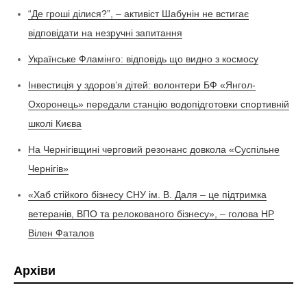
“Де гроші ділися?”, – активіст Шабунін не встигає
відповідати на незручні запитання
Українське Фламінго: відповідь що видно з космосу
Інвестиція у здоров’я дітей: волонтери БФ «Янгол-
Охоронець» передали станцію водопідготовки спортивній
школі Києва
На Чернігівщині черговий резонанс довкола «Суспільне
Чернігів»
«Хаб стійкого бізнесу СНУ ім. В. Даля – це підтримка
ветеранів, ВПО та релокованого бізнесу», – голова НР
Вілен Фаталов
Архіви