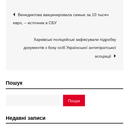
Навігація
Венедиктова вакцинировала семью за 10 тысяч
евро, – источник в СБУ
записів
Харківські поліцейські зафіксували підробку
документів з боку осіб Української антипіратської
асоціації
Пошук
Пошук
Недавні записи