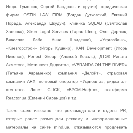
Игорь Гуменюк, Сергей Кандрась и другие), юридическая
фирма OSTIN LAW FIRM (Богдан Дутковский, Евгений
Порада, Александр Шкудун), клиника SQLAB (Святослав
Ханенко), Stron Legal Services (Тарас Швец, Олег Дерлюк,
Вячеслав Лаба, Анна Швиденко), «Укргазбанк»,
«Киевгорстрой» (Игорь Кушнир), KAN Development (Игорь
Никонов), Perfect Group (Алексей Коваль), ДТЭК Рината
Ахметова, Метинвест Диджитал, «VERANDA ON THE RIVER»
(Татьяна Авраменко), компания «Делойт», страховая
компания ARX, почтовый оператор «Укрпошта», диджитал-
агентство Ланет CLICK, «БРСМ-Нафта», платформа
Reactor.ua (Евгений Саранцов) и т.д.
Также стало известно, что рекламодатели и отделы PR,
которые ранее размещали рекламу и информационные
материалы на сайте mind.ua, отказываются продлевать