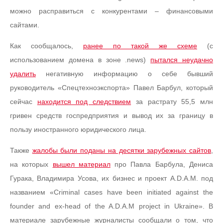
можно расправиться с конкурентами – финансовыми
сайтами.
Как сообщалось,
ранее по такой же схеме
(с
использованием домена в зоне .news)
пытался неудачно
удалить
негативную информацию о себе бывший
руководитель «Спецтехноэкспорта» Павел Барбул, который
сейчас
находится под следствием
за растрату 55,5 млн
гривен средств госпредприятия и вывод их за границу в
пользу иностранного юридического лица.
Также
жалобы были поданы на десятки зарубежных сайтов
,
на которых
вышел материал
про Павла Барбула, Дениса
Гурака, Владимира Усова, их бизнес и проект A.D.A.M. под
названием «Criminal cases have been initiated against the
founder and ex-head of the A.D.A.M project in Ukraine». В
материале зарубежные журналисты сообщали о том, что