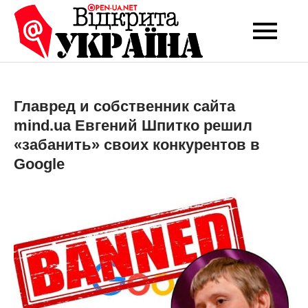
Перейти
до
Open-UA
Це ваше надійне
вмісту
джерело новин та
NET
експертних думок
Главред и собственник сайта
mind.ua Евгений Шпитко решил
«забанить» своих конкурентов в
Google