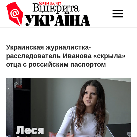
Перейти
до
Open-UA
Це ваше надійне
вмісту
джерело новин та
NET
експертних думок
Украинская журналистка-
расследователь Иванова «скрыла»
отца с российским паспортом