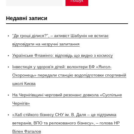
Пошук
Недавні записи
“Де гроші ділися?”, – активіст Шабунін не встигає
відповідати на незручні запитання
Українське Фламінго: відповідь що видно з космосу
Інвестиція у здоров’я дітей: волонтери БФ «Янгол-
Охоронець» передали станцію водопідготовки спортивній
школі Києва
На Чернігівщині черговий резонанс довкола «Суспільне
Чернігів»
«Хаб стійкого бізнесу СНУ ім. В. Даля – це підтримка
ветеранів, ВПО та релокованого бізнесу», – голова НР
Вілен Фаталов