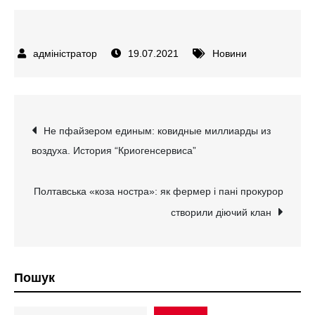
19.07.2021
Новини
Навігація
Не пфайзером единым: ковидные миллиарды из
воздуха. История “Криогенсервиса”
записів
Полтавська «коза ностра»: як фермер і пані прокурор
створили діючий клан
Пошук