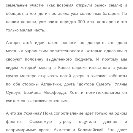
земельные участки (как вовремя открыли рынок земли) и
обещает, а кое-где и поставила уже солнечные батареи. По
нашим данным, уже влито порядка 300 млн. долларов и это
только малая часть.
Авторы этой идеи также решили не доверять это дело
местным украинским политтехнологам, которые однозначно
своруют половину выделенного бюджета. И поэтому мы
видим который месяц в Киеве широко известного в узких
кругах мастера открывать ногой двери в высокие кабинеты
по обе стороны Атлантики, друга “доктора Смерть” Уляны
Супрун, Брайана Меффорда. Хотя и политтехнологом он
считается высококачественным.
А что же Украина? Пока сопротивление идёт только на одном
фронте. Осязаемую угрозу ощутили давние и
непримиримые враги: Ахметов и Коломойский. Что даже