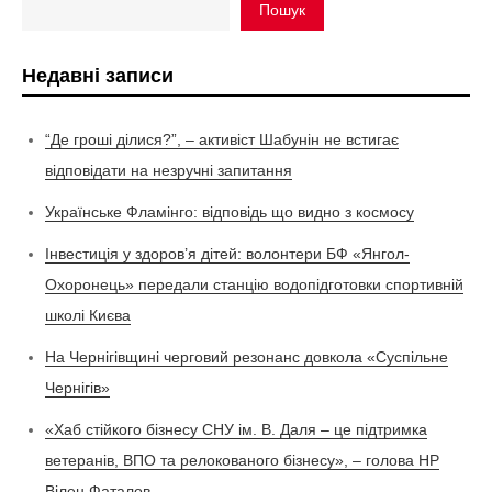
Пошук
Недавні записи
“Де гроші ділися?”, – активіст Шабунін не встигає
відповідати на незручні запитання
Українське Фламінго: відповідь що видно з космосу
Інвестиція у здоров’я дітей: волонтери БФ «Янгол-
Охоронець» передали станцію водопідготовки спортивній
школі Києва
На Чернігівщині черговий резонанс довкола «Суспільне
Чернігів»
«Хаб стійкого бізнесу СНУ ім. В. Даля – це підтримка
ветеранів, ВПО та релокованого бізнесу», – голова НР
Вілен Фаталов