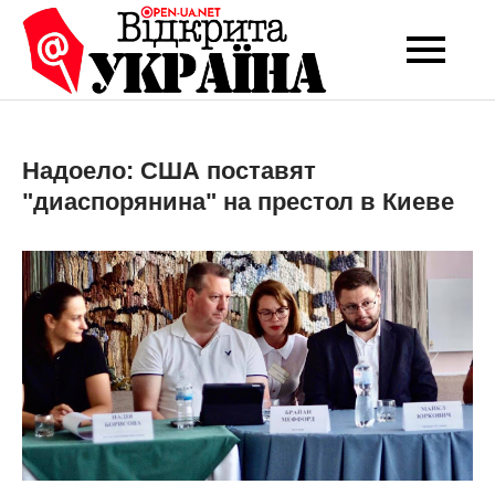
Перейти
до
Open-UA
Це ваше надійне
вмісту
джерело новин та
NET
експертних думок
Надоело: США поставят
"диаспорянина" на престол в Киеве