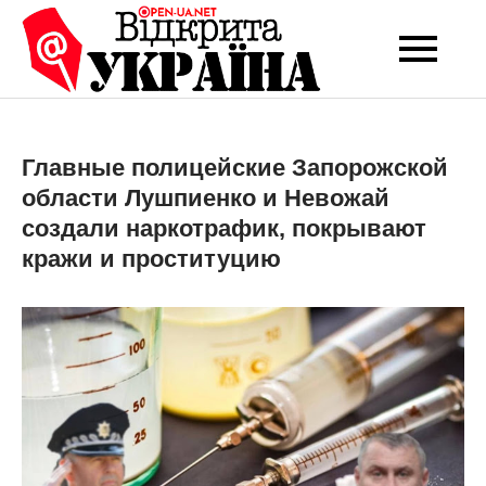
Перейти
до
Open-UA
Це ваше надійне
вмісту
джерело новин та
NET
експертних думок
Главные полицейские Запорожской
области Лушпиенко и Невожай
создали наркотрафик, покрывают
кражи и проституцию