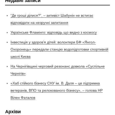
Недавні записи
“Де гроші ділися?”, – активіст Шабунін не встигає
відповідати на незручні запитання
Українське Фламінго: відповідь що видно з космосу
Інвестиція у здоров’я дітей: волонтери БФ «Янгол-
Охоронець» передали станцію водопідготовки спортивній
школі Києва
На Чернігівщині черговий резонанс довкола «Суспільне
Чернігів»
«Хаб стійкого бізнесу СНУ ім. В. Даля – це підтримка
ветеранів, ВПО та релокованого бізнесу», – голова НР
Вілен Фаталов
Архіви