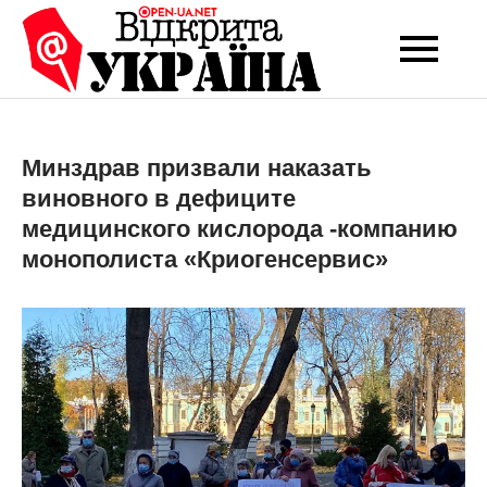
Перейти
до
Open-UA
Це ваше надійне
вмісту
джерело новин та
NET
експертних думок
Минздрав призвали наказать
виновного в дефиците
медицинского кислорода -компанию
монополиста «Криогенсервис»