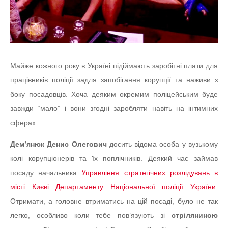
Майже кожного року в Україні підіймають заробітні плати для
працівників поліції задля запобігання корупції та наживи з
боку посадовців. Хоча деяким окремим поліцейським буде
завжди “мало” і вони згодні заробляти навіть на інтимних
сферах.
Дем’янюк Денис Олегович
досить відома особа у вузькому
колі корупціонерів та їх поплічників. Деякий час займав
посаду начальника
Управління стратегічних розлідувань в
місті Києві Департаменту Національної поліції України
.
Отримати, а головне втриматись на цій посаді, було не так
легко, особливо коли тебе пов’язують зі
стріляниною