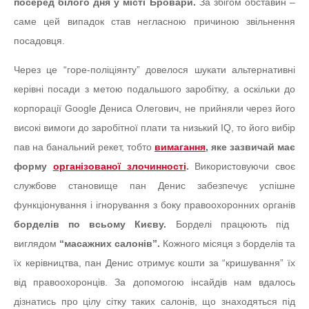
посеред білого дня у місті Бровари.
За збігом обставин –
саме цей випадок став негласною причиною звільнення
посадовця.
Через це “горе-поліціянту” довелося шукати альтернативні
керівні посади з метою подальшого заробітку, а оскільки до
корпорації Google Дениса Олегович, не прийняли через його
високі вимоги до заробітної плати та низький IQ, то його вибір
пав на банальний рекет, тобто
вимагання
, яке зазвичай має
форму
організованої злочинності
.
Використовуючи своє
службове становище пан Денис забезпечує успішне
функціонування і ігнорування з боку правоохоронних органів
борделів по всьому Києву.
Борделі працюють під
виглядом
“масажних салонів”.
Кожного місяця з борделів та
їх керівництва, пан Денис отримує кошти за “кришування” їх
від правоохоронців. За допомогою інсайдів нам вдалось
дізнатись про цілу сітку таких салонів, що знаходяться під