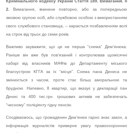
Кримінального кодексу України Стаття 189. Вимагання. п
2.
Вимагання, вчинене повторно, або за попередньою
змовою групою осіб, або службовою особою з використанням
свого службового становища, – карається позбавленням волі
на строк від трьох до семи років.
Важливо зауважити, що це не перша “схема” Дем’янюка.
Раніше він вже був пов’язаний і контролював щомісячні
хабарі від власників МАФів до Департаменту міського
благоустрою КГГА за їх “місця”. Схема пана Дениса не
змінюється з часом, проте стає більш аморальною та
брудною. Напевно, 8 квартир, що вказує у декларації пан
Денис та 400 тис.грн. грошових активів не забезпечать
“чесному” поліціянту гідну пенсію.
Сподіваємось, що громадянин Дем’янюк гарно знає закон, а
інформація журналістів приверне увагу правоохоронних