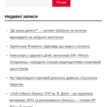
Пошук
Недавні записи
“Де гроші ділися?”, – активіст Шабунін не встигає
відповідати на незручні запитання
Українське Фламінго: відповідь що видно з космосу
Інвестиція у здоров’я дітей: волонтери БФ «Янгол-
Охоронець» передали станцію водопідготовки спортивній
школі Києва
На Чернігівщині черговий резонанс довкола «Суспільне
Чернігів»
«Хаб стійкого бізнесу СНУ ім. В. Даля – це підтримка
ветеранів, ВПО та релокованого бізнесу», – голова НР
Вілен Фаталов