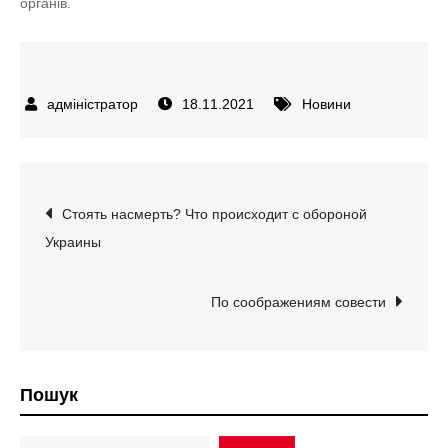
органів.
18.11.2021
Новини
Навігація
Стоять насмерть? Что происходит с обороной
Украины
записів
По соображениям совести
Пошук