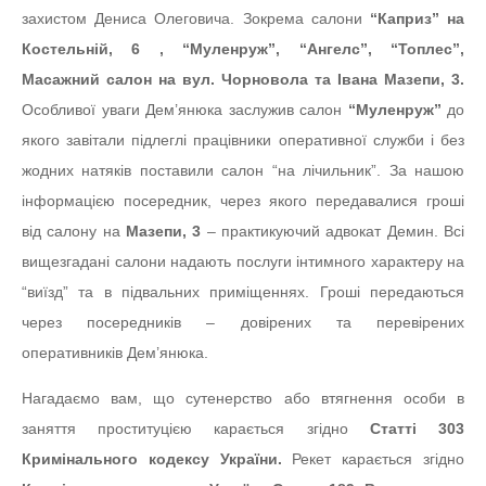
захистом Дениса Олеговича. Зокрема салони
“Каприз” на
Костельній, 6 , “Муленруж”, “Ангелс”, “Топлес”,
Масажний салон на вул. Чорновола та Івана Мазепи, 3.
Особливої уваги Дем’янюка заслужив салон
“Муленруж”
до
якого завітали підлеглі працівники оперативної служби і без
жодних натяків поставили салон “на лічильник”. За нашою
інформацією посередник, через якого передавалися гроші
від салону на
Мазепи, 3
– практикуючий адвокат Демин. Всі
вищезгадані салони надають послуги інтимного характеру на
“виїзд” та в підвальних приміщеннях. Гроші передаються
через посередників – довірених та перевірених
оперативників Дем’янюка.
Нагадаємо вам, що сутенерство або втягнення особи в
заняття проституцією карається згідно
Статті 303
Кримінального кодексу України.
Рекет карається згідно