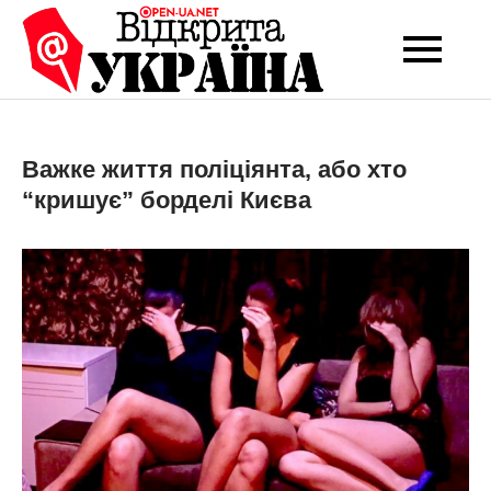
Перейти
до
Open-UA
Це ваше надійне
вмісту
джерело новин та
NET
експертних думок
Важке життя поліціянта, або хто
“кришує” борделі Києва