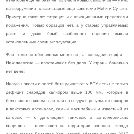
на вооружении только старые еще советские МиГи и Су-шки.
Примерно такая же ситуация и с авиационными средствами
поражения. Новых образцов нет, а у старых управляемых
ракет и даже бомб свободного падения вышли
установленные сроки эксплуатации.
Флот тоже не обновлялся много лет, а последние верфи —
Николаевские — простаивают без дела. У страны банально
нет денег.
Иногда новости с полей битв удивляют: у ВСУ есть не только
дефицит снарядов калибром выше 100 мм, которые в
большинстве своем взлетели на воздух в результате пожаров
в войсковых арсеналах, самый масштабный и известный из
которых — с детонацией танковых и артиллерийских
снарядов — произошел на территории военного склада
около города Балаклея Харьковской области в марте 2017