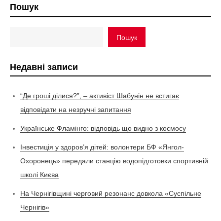
Пошук
Пошук
Недавні записи
“Де гроші ділися?”, – активіст Шабунін не встигає
відповідати на незручні запитання
Українське Фламінго: відповідь що видно з космосу
Інвестиція у здоров’я дітей: волонтери БФ «Янгол-
Охоронець» передали станцію водопідготовки спортивній
школі Києва
На Чернігівщині черговий резонанс довкола «Суспільне
Чернігів»