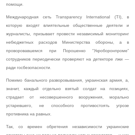
помощи.
Международная сеть Transparency International (TI), в
которую входят влиятельные общественные деятели и
журналисты, призывает провести независимый мониторинг
небюджетных расходов Министерства обороны, а в
проворовавшемся при Порошенко “Укроборонпроме”
сотрудников периодически проверяют на детекторе лжи —
ради госбезопасности.
Помимо банального разворовывания, украинская армия, а,
значит, каждый отдельно взятый солдат на позициях,
страдает от несовершенного вооружения, морально
устаревшего, не способного противостоять угрозе
противника на равных.
Так, со времен обретения независимости украинские
авиаторы еще ни разу не получали новых самолетов — у них