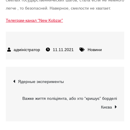
легче , то безопасней. Наверное, смелости не хватает.
Телеграм-канал “New Kobzar”
11.11.2021
Новини
Навігація
Ядерные эксперименты
записів
Важке життя поліціянта, або хто “кришує” борделі
Києва