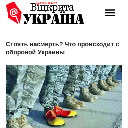
Перейти
до
Open-UA
Це ваше надійне
вмісту
джерело новин та
NET
експертних думок
Стоять насмерть? Что происходит с
обороной Украины