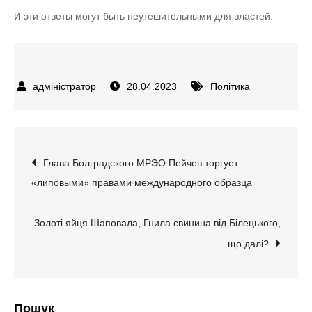
И эти ответы могут быть неутешительными для властей.
28.04.2023
Політика
Навігація
Глава Болградского МРЭО Пейчев торгует
«липовыми» правами международного образца
записів
Золоті яйця Шаповала, Гнила свинина від Білецького,
що далі?
Пошук