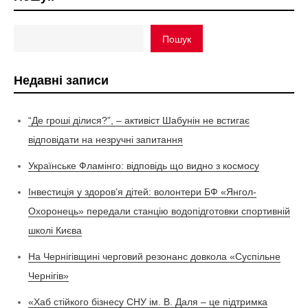
Пошук
Недавні записи
“Де гроші ділися?”, – активіст Шабунін не встигає
відповідати на незручні запитання
Українське Фламінго: відповідь що видно з космосу
Інвестиція у здоров’я дітей: волонтери БФ «Янгол-
Охоронець» передали станцію водопідготовки спортивній
школі Києва
На Чернігівщині черговий резонанс довкола «Суспільне
Чернігів»
«Хаб стійкого бізнесу СНУ ім. В. Даля – це підтримка