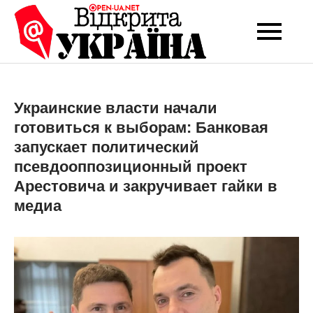
Перейти
до
Open-UA
Це ваше надійне
вмісту
джерело новин та
NET
експертних думок
Украинские власти начали
готовиться к выборам: Банковая
запускает политический
псевдооппозиционный проект
Арестовича и закручивает гайки в
медиа