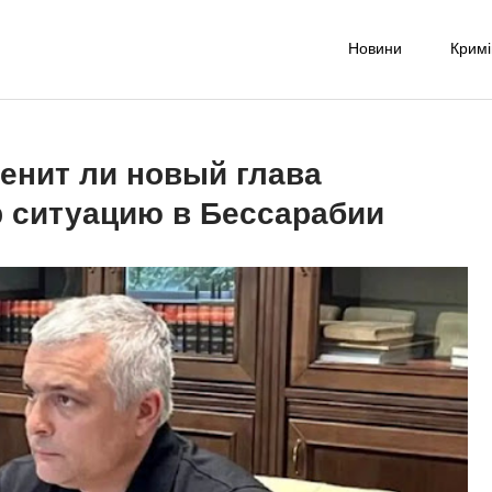
Новини
Крим
-UA NET
надійне джерело новин та експертних думок
менит ли новый глава
р ситуацию в Бессарабии