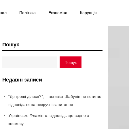
інал
Політика
Економіка
Корупція
Пошук
Пошук
Недавні записи
“Де гроші ділися?”, – активіст Шабунін не встигає
відповідати на незручні запитання
Українське Фламінго: відповідь що видно з
космосу