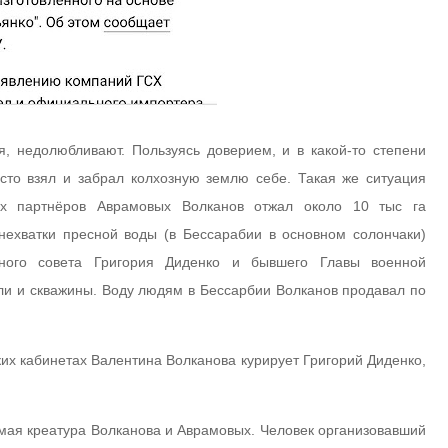
я, недолюбливают. Пользуясь доверием, и в какой-то степени
сто взял и забрал колхозную землю себе. Такая же ситуация
х партнёров Аврамовых Волканов отжал около 10 тыс га
 нехватки пресной воды (в Бессарабии в основном солончаки)
ного совета Григория Диденко и бывшего Главы военной
и и скважины. Воду людям в Бессарбии Волканов продавал по
ких кабинетах Валентина Волканова курирует Григорий Диденко,
мая креатура Волканова и Аврамовых. Человек организовавший