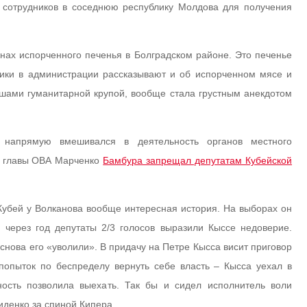
х сотрудников в соседнюю республику Молдова для получения
ннах испорченного печенья в Болградском районе. Это печенье
ники в администрации рассказывают и об испорченном мясе и
ышами гуманитарной крупой, вообще стала грустным анекдотом
напрямую вмешивался в деятельность органов местного
о главы ОВА Марченко
Бамбура запрещал депутатам Кубейской
Кубей у Волканова вообще интересная история. На выборах он
е через год депутаты 2/3 голосов выразили Кыссе недоверие.
снова его «уволили». В придачу на Петре Кысса висит приговор
опыток по беспределу вернуть себе власть – Кысса уехал в
ность позволила выехать. Так бы и сидел исполнитель воли
иденко за спиной Кипера.