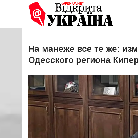
Перейти
до
Open
Це ваше 
вмісту
На манеже все те же: из
Одесского региона Кипе