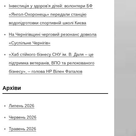
Інвестиція у здоров’я дітей: волонтери БФ
«Янгол-Охоронець» передали станцію
водопідготовки спортивній школі Києва
На Чернігівщині черговий резонанс довкола
«Суспільне Чернігів»
«Хаб стійкого бізнесу СНУ ім. В. Даля – це
підтримка ветеранів, ВПО та релокованого
бізнесу», – голова НР Вілен Фаталов
Архіви
Липень 2026
Червень 2026
Травень 2026