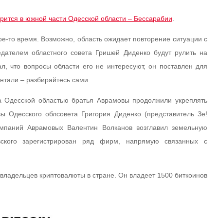
орится в южной части Одесской области – Бессарабии
.
ое-то время. Возможно, область ожидает повторение ситуации с
едателем областного совета Гришей Диденко будут рулить на
л, что вопросы области его не интересуют, он поставлен для
нтали – разбирайтесь сами.
 Одесской областью братья Аврамовы продолжили укреплять
вы Одесского облсовета Григория Диденко (представитель Зе!
мпаний Аврамовых Валентин Волканов возглавил земельную
вского зарегистрирован ряд фирм, напрямую связанных с
владельцев криптовалюты в стране. Он владеет 1500 биткоинов