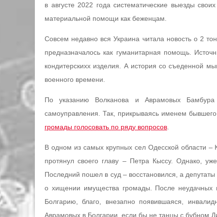
в августе 2022 года систематические выезды свои
материальной помощи как беженцам.
Совсем недавно вся Украина читала новость о 2 то
предназначалось как гуманитарная помощь. Источ
кондитерскихх изделия. А история со съеденной м
военного времени.
По указанию Волканова и Аврамовых Бамбура 
самоуправления. Так, прикрываясь именем бывшег
громады голосовать по ряду вопросов
.
В одном из самых крупных сел Одесской области – 
протянул своего главу – Петра Кыссу. Однако, уж
Последний пошел в суд – восстановился, а депутаты 
о хищении имущества громады. После неудачных п
Болгарию, благо, внезапно появившаяся, инвалид
Аврамовых в Болгарии, если бы не танцы с бубном Д