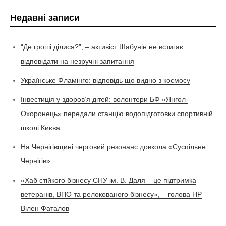
Недавні записи
“Де гроші ділися?”, – активіст Шабунін не встигає
відповідати на незручні запитання
Українське Фламінго: відповідь що видно з космосу
Інвестиція у здоров’я дітей: волонтери БФ «Янгол-
Охоронець» передали станцію водопідготовки спортивній
школі Києва
На Чернігівщині черговий резонанс довкола «Суспільне
Чернігів»
«Хаб стійкого бізнесу СНУ ім. В. Даля – це підтримка
ветеранів, ВПО та релокованого бізнесу», – голова НР
Вілен Фаталов