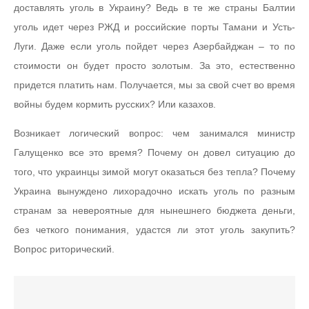
доставлять уголь в Украину? Ведь в те же страны Балтии
уголь идет через РЖД и российские порты Тамани и Усть-
Луги. Даже если уголь пойдет через Азербайджан – то по
стоимости он будет просто золотым. За это, естественно
придется платить нам. Получается, мы за свой счет во время
войны будем кормить русских? Или казахов.
Возникает логический вопрос: чем занимался министр
Галущенко все это время? Почему он довел ситуацию до
того, что украинцы зимой могут оказаться без тепла? Почему
Украина вынуждено лихорадочно искать уголь по разным
странам за невероятные для нынешнего бюджета деньги,
без четкого понимания, удастся ли этот уголь закупить?
Вопрос риторический.