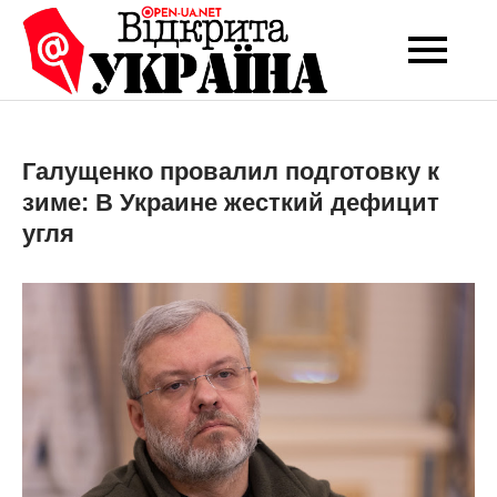
Перейти
до
Open-UA
Це ваше надійне
вмісту
джерело новин та
NET
експертних думок
Галущенко провалил подготовку к
зиме: В Украине жесткий дефицит
угля