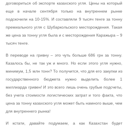
договориться об экспорте казахского угля. Цены на который
еще в начале сентября только на внутреннем рынке
подскочили на 10-15%. И составляли 9 тысяч тенге за тонну
премиального угля с Шубаркольского месторождения. Такая
же цена за тонну угля была и с месторождения Каражыра – 9
тысяч тенге.
В переводе на гривну – это чуть больше 686 грн за тонну.
Казалось бы, не так уж и много. Но если этого угля нужно,
минимум, 1,5 млн тонн? То получится, что для его закупки из
государственного бюджета нужно выделить более 1
миллиарда гривен! И это всего лишь очень грубые подсчеты,
без учета стоимости логистических затрат и того факта, что
цена за тонну казахского угля может быть намного выше, чем
для внутреннего рынка!
И кстати, давайте подумаем, а как Казахстан будет