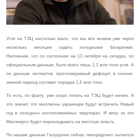
Угля на ТЭЦ настолько мало, что мы все можем уже через
несколько месяцев сидеть холодными батареями.
Напомним, что по состоянию на 13 октября на складах, по
официальным данным, было всего лишь 1,2 млн тонн угля. А
по данным экспертов, прогнозируемый дефицит в осенне-
зимний период составит порядка 1,5 млн тонн.
То есть, по факту, уже скоро топить на ТЭЦ будет нечем. А
это значит, что миллионы украинцев будут встречать Новый
год в холодных неотапливаемых квартирах. И вину за это
Минэнерго будет перекладывать на местную власть.
По нашим данным Галущенко сейчас лихорадочно пытается