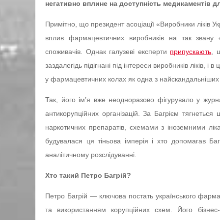
негативно вплине на доступність медикаментів дл
Примітно, що президент асоціації «Виробники ліків У
вплив фармацевтичних виробників на так звану 
споживачів. Однак галузеві експерти
припускають
, 
заздалегідь підігнані під інтереси виробників ліків, і 
у фармацевтичних колах як одна з найскандальніших 
Так, його ім’я вже неодноразово фігурувало у журна
антикорупційних організацій. За Багрієм тягнетьс
наркотичних препаратів, схемами з іноземними лік
будувалася ця тіньова імперія і хто допомагав 
аналітичному розслідуванні.
Хто такий Петро Багрій?
Петро Багрій — ключова постать українського фарма
та використанням корупційних схем. Його бізнес-