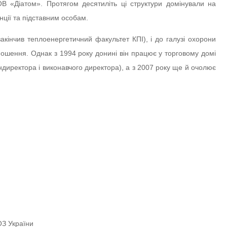
 «Діатом». Протягом десятиліть ці структури домінували на
нції та підставним особам.
закінчив теплоенергетичний факультет КПІ), і до галузі охорони
ношення. Однак з 1994 року донині він працює у торговому домі
ндиректора і виконавчого директора), а з 2007 року ще й очолює
ОЗ України