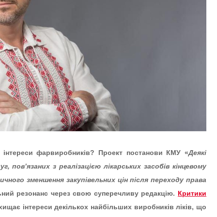
і інтереси фарвиробників?
Проект постанови КМУ «
Деякі
, пов’язаних з реалізацією лікарських засобів кінцевому
чного зменшення закупівельних цін після переходу права
ьний резонанс через свою суперечливу редакцію.
Критики
ахищає інтереси декількох найбільших виробників ліків, що