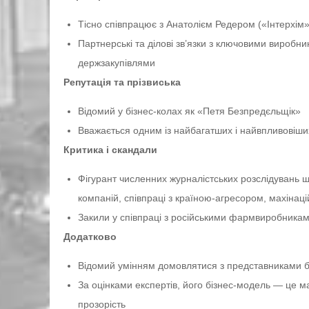
Тісно співпрацює з Анатолієм Редером («Інтерхім»
Партнерські та ділові зв’язки з ключовими вироб
держзакупівлями
Репутація та прізвиська
Відомий у бізнес-колах як «Петя Безпредєльщік»
Вважається одним із найбагатших і найвпливовіши
Критика і скандали
Фігурант численних журналістських розслідувань щ
компаній, співпраці з країною-агресором, махінац
Закили у співпраці з російськими фармвиробникам
Додатково
Відомий умінням домовлятися з представниками бу
За оцінками експертів, його бізнес-модель — це мак
прозорість