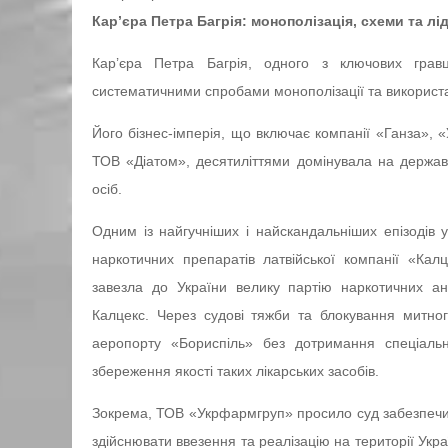
Кар’єра Петра Багрія: монополізація, схеми та лі
Кар’єра Петра Багрія, одного з ключових гравц
систематичними спробами монополізації та викорис
Його бізнес-імперія, що включає компанії «Ганза»,
ТОВ «Діатом», десятиліттями домінувала на державн
осіб.
Одним із найгучніших і найскандальніших епізодів у
наркотичних препаратів латвійської компанії «Кал
завезла до України велику партію наркотичних а
Калцекс. Через судові тяжби та блокування митно
аеропорту «Бориспіль» без дотримання спеціаль
збереження якості таких лікарських засобів.
Зокрема, ТОВ «Укрфармгруп» просило суд забезпечи
здійснювати ввезення та реалізацію на території Укр