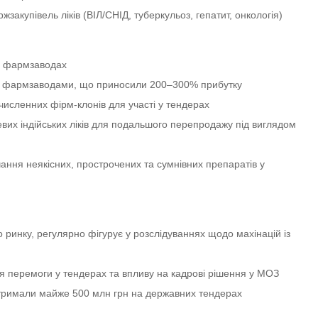
жзакупівель ліків (ВІЛ/СНІД, туберкульоз, гепатит, онкологія)
на фармзаводах
 із фармзаводами, що приносили 200–300% прибутку
численних фірм-клонів для участі у тендерах
их індійських ліків для подальшого перепродажу під виглядом
ання неякісних, прострочених та сумнівних препаратів у
ринку, регулярно фігурує у розслідуваннях щодо махінацій із
для перемоги у тендерах та впливу на кадрові рішення у МОЗ
 отримали майже 500 млн грн на державних тендерах