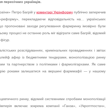
я пересічних українців.
країни» Петро Багрій у
коментарі Укрінформу
публічно заперечив
«реформу», перекладаючи відповідальність на… українських
що пропоновані заходи регулювання фармринку імовірно були
в цьому процесі не останню роль міг відіграти саме Багрій, відомий
фігур.
лістських розслідуваннях, кримінальних провадженнях і звітах
я шлейф афер із бюджетними тендерами, монополізацією ринку
ами та партнерством з політиками і фармолігархами. Як саме
Багрію роками залишатися на вершині фарммафії — у нашому
цевтичного ринку, відомий системними спробами монополізації
імперія включає зокрема компанії «Ганза», «Укроптпостач»,