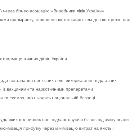
) через бізнес-асоціацію «Виробники ліків України»
никами фармринку, створення картельних схем для контролю над
х фармацевтичних ділків України
одо постачання неякісних ліків, використання підставних
ій із вакцинами та наркотичними препаратами
и та схемах, що шкодять національній безпеці
дь-яких політичних сил, підлаштовуючи бізнес під зміну влади
симізація прибутку через мінімізацію витрат на якість і