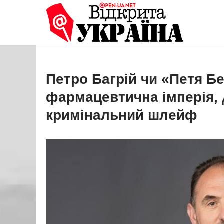
Перейти
до
Open
Це ваше 
вмісту
Петро Багрій чи «Петя Б
фармацевтична імперія, 
кримінальний шлейф