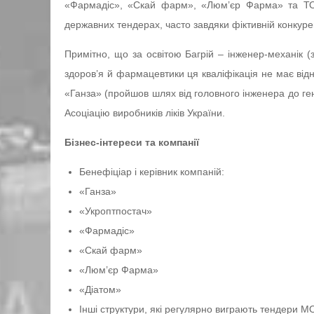
«Фармадіс», «Скай фарм», «Люм’єр Фарма» та ТОВ
державних тендерах, часто завдяки фіктивній конкуре
Примітно, що за освітою Багрій – інженер-механік (
здоров’я й фармацевтики ця кваліфікація не має від
«Ганза» (пройшов шлях від головного інженера до ге
Асоціацію виробників ліків України.
Бізнес-інтереси та компанії
Бенефіціар і керівник компаній:
«Ганза»
«Укроптпостач»
«Фармадіс»
«Скай фарм»
«Люм’єр Фарма»
«Діатом»
Інші структури, які регулярно виграють тендери М