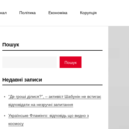
інал
Політика
Економіка
Корупція
Пошук
Пошук
Недавні записи
“Де гроші ділися?”, – активіст Шабунін не встигає
відповідати на незручні запитання
Українське Фламінго: відповідь що видно з
космосу