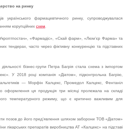
дерство на ринку
ів українського фармацевтичного ринку, супроводжувалася
танням корупційних
схем
.
 «Укроптпостач», «Фармадіс», «Скай фарм», «Люм’єр Фарма» та
их тендерах, часто через фіктивну конкуренцію та підставних
 діяльності бізнес-групи Петра Багрія стала схема з імпортом
цекс». У 2018 році компанія «Діатом», підконтрольна Багрію,
нальгетиків — Морфін Калцекс, Промедол Калцекс, Фентаніл
го оформлення ця продукція три місяці пролежала на складі
ного температурного режиму, що є критично важливим для
ти позов до його пред’явлення шляхом заборони ТОВ «Діатом»
аїни лікарських препаратів виробництва АТ «Калцекс» на підставі