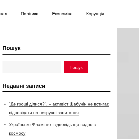
інал
Політика
Економіка
Корупція
Пошук
Пошук
Недавні записи
“Де гроші ділися?”, – активіст Шабунін не встигає
відповідати на незручні запитання
Українське Фламінго: відповідь що видно з
космосу