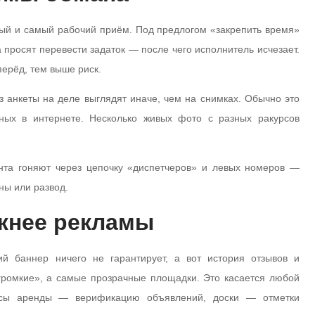
й и самый рабочий приём. Под предлогом «закрепить время»
 просят перевести задаток — после чего исполнитель исчезает.
перёд, тем выше риск.
з анкеты на деле выглядят иначе, чем на снимках. Обычно это
нных в интернете. Несколько живых фото с разных ракурсов
та гоняют через цепочку «диспетчеров» и левых номеров —
ны или развод.
жнее рекламы
ий баннер ничего не гарантирует, а вот история отзывов и
ромкие», а самые прозрачные площадки. Это касается любой
висы аренды — верификацию объявлений, доски — отметки