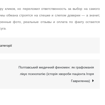
ру кликов, но переложил ответственность за выбор на самого
хемы обмана строятся на спешке и слепом доверии — а значит,
еренные фото, реальные отзывы и оплата по факту остаются
уга.
атегорії
Полтавський медичний феномен: як графоманія
лікує психопатію (історія хвороби пацієнта Ігоря
Гавриленка)