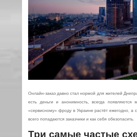
Онлайн-заказ давно стал нормой для жителей Днепра
есть деньги и анонимность, всегда появляются
«сервисному» фроду в Украине растёт ежегодно, а 
всего попадаются заказчики и как себя обезопасить.
Три самые частые сх