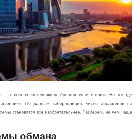
 — от вызова сантехника до бронирования столика. Но там, где
 мошенники. По данным киберполиции, число обращений по
схемы становятся всё изобретательнее. Разберём, на чём чаще
емы обмана