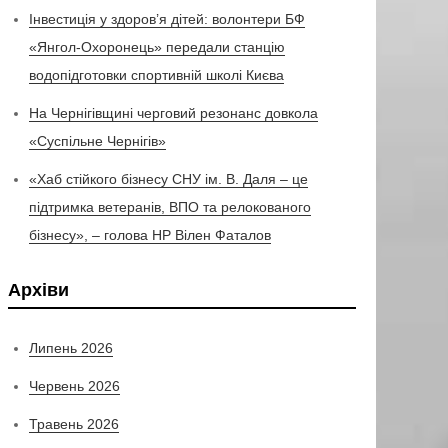
Інвестиція у здоров’я дітей: волонтери БФ
«Янгол-Охоронець» передали станцію
водопідготовки спортивній школі Києва
На Чернігівщині черговий резонанс довкола
«Суспільне Чернігів»
«Хаб стійкого бізнесу СНУ ім. В. Даля – це
підтримка ветеранів, ВПО та релокованого
бізнесу», – голова НР Вілен Фаталов
Архіви
Липень 2026
Червень 2026
Травень 2026