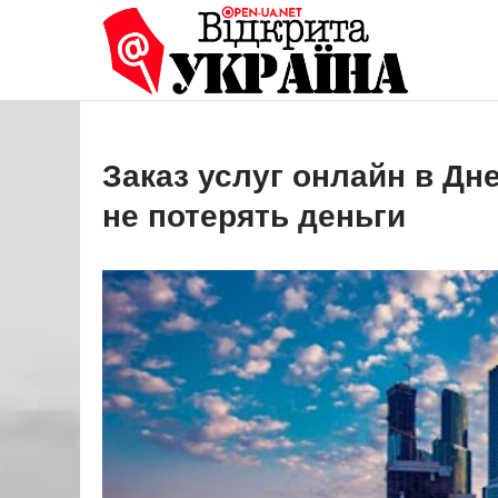
Перейти
до
Open
Це ваше 
вмісту
Заказ услуг онлайн в Дн
не потерять деньги