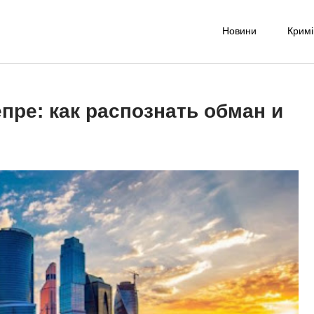
Новини
Крим
-UA NET
надійне джерело новин та експертних думок
епре: как распознать обман и