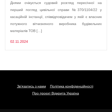
Днями очікується судовий розгляд пересічної на
перший погляд цивільної справи №370/1104/22 у
касаційній інстанції, співвідповідачем у якій є власник
потужного вітчизняного виробника будівельних
матеріалів ТОВ […]
02.11.2024
Зв’язатись з нами
Політика конфіденційності
Про проєкт Відкрита Україна