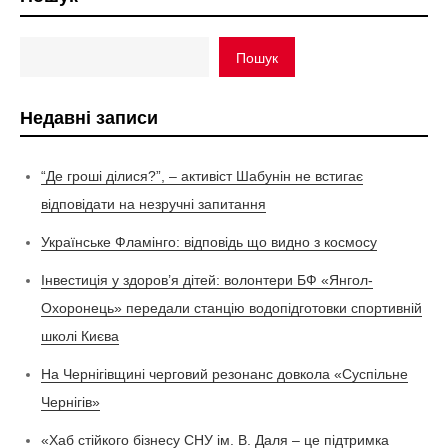
Пошук
Недавні записи
“Де гроші ділися?”, – активіст Шабунін не встигає
відповідати на незручні запитання
Українське Фламінго: відповідь що видно з космосу
Інвестиція у здоров’я дітей: волонтери БФ «Янгол-
Охоронець» передали станцію водопідготовки спортивній
школі Києва
На Чернігівщині черговий резонанс довкола «Суспільне
Чернігів»
«Хаб стійкого бізнесу СНУ ім. В. Даля – це підтримка