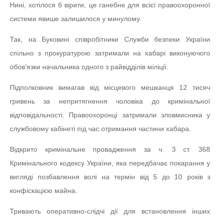
Нині, хотілося б вірити, це ганебне для всієї правоохоронної
системи явише залишилося у минулому.
Так, на Буковині співробітники Служби безпеки України
спільно з прокуратурою затримали на хабарі виконуючого
обов’язки начальника одного з райвідділів міліції.
Підполковник вимагав від місцевого мешканця 12 тисяч
гривень за непритягнення чоловіка до кримінальної
відповідальності. Правоохоронці затримали зловмисника у
службовому кабінеті під час отримання частини хабара.
Відкрито кримінальне провадження за ч. 3 ст. 368
Кримінального кодексу України, яка передбачає покарання у
вигляді позбавлення волі на термін від 5 до 10 років з
конфіскацією майна.
Тривають оперативно-слідчі дії для встановлення інших