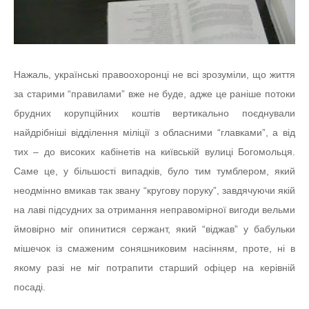
Нажаль, українські правоохоронці не всі зрозуміли, що життя
за старими “правилами” вже не буде, адже це раніше потоки
брудних корупційних коштів вертикально поєднували
найдрібніші відділення міліції з обласними “главками”, а від
тих – до високих кабінетів на київській вулиці Богомольця.
Саме це, у більшості випадків, було тим тумблером, який
неодмінно вмикав так звану “кругову поруку”, завдячуючи якій
на лаві підсудних за отримання неправомірної вигоди вельми
ймовірно міг опинитися сержант, який “віджав” у бабульки
мішечок із смаженим соняшниковим насінням, проте, ні в
якому разі не міг потрапити старший офіцер на керівній
посаді.