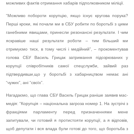
можливих фактів отримання хабарів підполковником міліції.
“Можливо побороти корупцію, якщо існує кругова порука?
Перші кроки, які почали ми в СБУ робити по боротьбі з цими
ганебними явищами, принесли резонансні результати. І чим
яскравіше наші результати роботи – тим більший ми
отримуємо тиск, в тому числі і медійний”, – прокоментував
голова СБУ Василь Грицак затримання підозрюваних у
корупції співробітників самої спецслужби, зайвий раз
підтвердивши,що у боротьбі з хабарництвом немає ані
“чужих”, ані “своїх”.
Нагадаємо, що глава СБУ Василь Грицак раніше заявив мас-
медія: “Корупція – національна загроза номер 1. На зустрічі з
фракціями парламенту перед призначеннями мене
запитували, чи готовий я протистояти корупції, а я відповів,
щоб депутати і вся влада були готові до того, що боротьба з