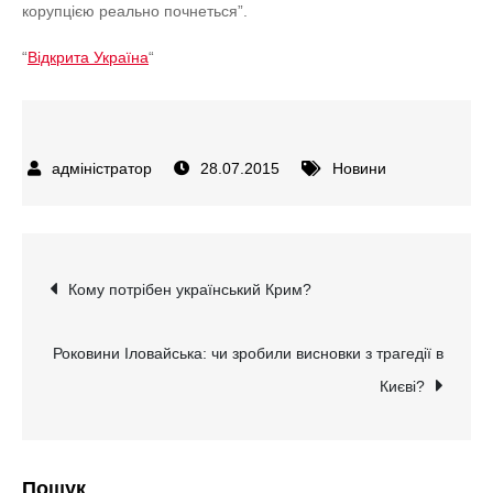
корупцією реально почнеться”.
“
Відкрита Україна
“
28.07.2015
Новини
Навігація
Кому потрібен український Крим?
записів
Роковини Іловайська: чи зробили висновки з трагедії в
Києві?
Пошук