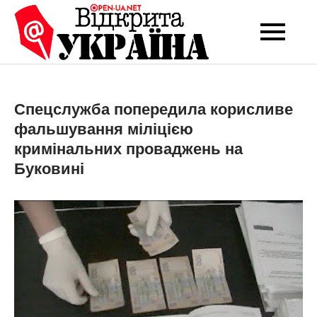
Перейти
до
Open-UA
Це ваше надійне
вмісту
джерело новин та
NET
експертних думок
Спецслужба попередила корисливе
фальшування міліцією
кримінальних проваджень на
Буковині