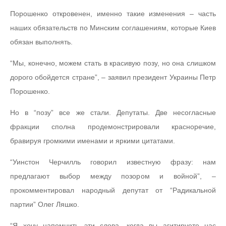
Порошенко откровенен, именно такие изменения – часть
наших обязательств по Минским соглашениям, которые Киев
обязан выполнять.
“Мы, конечно, можем стать в красивую позу, но она слишком
дорого обойдется стране”, – заявил президент Украины Петр
Порошенко.
Но в “позу” все же стали. Депутаты. Две несогласные
фракции сполна продемонстрировали красноречие,
бравируя громкими именами и яркими цитатами.
“Уинстон Черчилль говорил известную фразу: нам
предлагают выбор между позором и войной”, –
прокомментировал народный депутат от “Радикальной
партии” Олег Ляшко.
“Я хочу напомнить эти слова, когда вы агитируете нас