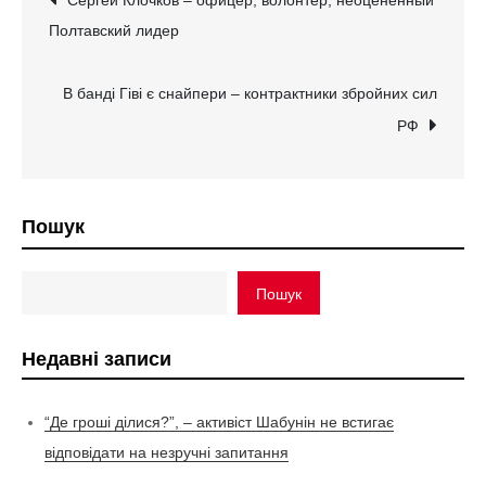
Сергей Клочков – офицер, волонтер, неоцененный
Полтавский лидер
записів
В банді Гіві є снайпери – контрактники збройних сил
РФ
Пошук
Пошук
Недавні записи
“Де гроші ділися?”, – активіст Шабунін не встигає
відповідати на незручні запитання