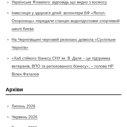
Українське Фламінго: відповідь що видно з космосу
Інвестиція у здоров’я дітей: волонтери БФ «Янгол-
Охоронець» передали станцію водопідготовки спортивній
школі Києва
На Чернігівщині черговий резонанс довкола «Суспільне
Чернігів»
«Хаб стійкого бізнесу СНУ ім. В. Даля – це підтримка
ветеранів, ВПО та релокованого бізнесу», – голова НР
Вілен Фаталов
Архіви
Липень 2026
Червень 2026