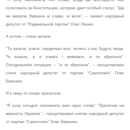
голосовать за Конституцию, которая дает особый статус: “Ще
не вмерла Украина ні слава, ні воля”, – заявил народный
депутат от “Радикальной партии” Олег Ляшко.
А потом – стихи читали.
“Ти казала, учися, серденько моє, колись з нас будуть люди.
Ти казала, а я учивсь і вивчився, а ти збрехала”.
Сегодняшняя ситуация – “а ти збрехала”, – процитировал
стихи народный депутат от партии “Самопоміч” Олег
Березюк.
И к чему-то снова присягали.
“Я хочу сегодня напомнить вам одни слова:” Присягаю на
верность Украине “,- процитировал клятву народный депутат
от партии “Самопоміч” Олег Березюк.