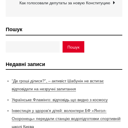
Как голосовали депутаты за новую Конституцию
Пошук
Пошук
Недавні записи
“Де гроші ділися?”, – активіст Шабунін не встигає
відповідати на незручні запитання
Українське Фламінго: відповідь що видно з космосу
Інвестиція у здоров’я дітей: волонтери БФ «Янгол-
Охоронець» передали станцію водопідготовки спортивній
школі Києва