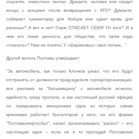
соцсетях, новостных лентах. Думаете, человек еле сводит
концы с концами после возвращения с АТО? Думаете,
собирает гуманитарку для бойцов или сдает кровь для
раненых? А вот и нет! Серж СПАСАЕТ СЕБЯ! От кого? И в
чем его такая ценность для общества, что прям надо
«спасать»? Нам не понять! У «Шариковых» своя логика…”
Другой житель Полтавы утверждает:
“За автомобиль, как только Клочков узнал, что его будут
отстранять от должности председателя горпарторганизации,
вся реклама за “Батькивщину” с автомобиля исчезла,
идейность сразу пропала, и как настоящий русский офицер
он прикрываясь женщинами одна из которых самая
крикливая работает бухгалтэром у него, на его фирме
“Полтаваэнергосбыт”, начал организовывать “раскол” – его
настоящая идея – если не я то пропадай Полтавская