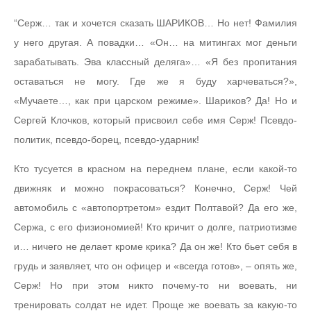
“Серж… так и хочется сказать ШАРИКОВ… Но нет! Фамилия
у него другая. А повадки… «Он… на митингах мог деньги
зарабатывать. Эва классный деляга»… «Я без пропитания
оставаться не могу. Где же я буду харчеваться?»,
«Мучаете…, как при царском режиме». Шариков? Да! Но и
Сергей Клочков, который присвоил себе имя Серж! Псевдо-
политик, псевдо-борец, псевдо-ударник!
Кто тусуется в красном на переднем плане, если какой-то
движняк и можно покрасоваться? Конечно, Серж! Чей
автомобиль с «автопортретом» ездит Полтавой? Да его же,
Сержа, с его физиономией! Кто кричит о долге, патриотизме
и… ничего не делает кроме крика? Да он же! Кто бьет себя в
грудь и заявляет, что он офицер и «всегда готов», – опять же,
Серж! Но при этом никто почему-то ни воевать, ни
тренировать солдат не идет. Проще же воевать за какую-то