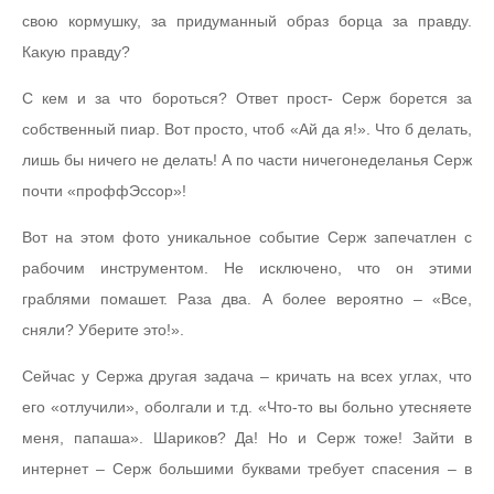
свою кормушку, за придуманный образ борца за правду.
Какую правду?
С кем и за что бороться? Ответ прост- Серж борется за
собственный пиар. Вот просто, чтоб «Ай да я!». Что б делать,
лишь бы ничего не делать! А по части ничегонеделанья Серж
почти «проффЭссор»!
Вот на этом фото уникальное событие Серж запечатлен с
рабочим инструментом. Не исключено, что он этими
граблями помашет. Раза два. А более вероятно – «Все,
сняли? Уберите это!».
Сейчас у Сержа другая задача – кричать на всех углах, что
его «отлучили», оболгали и т.д. «Что-то вы больно утесняете
меня, папаша». Шариков? Да! Но и Серж тоже! Зайти в
интернет – Серж большими буквами требует спасения – в