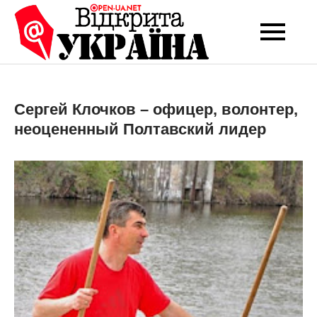
Перейти
до
Open-UA
Це ваше надійне
вмісту
джерело новин та
NET
експертних думок
Сергей Клочков – офицер, волонтер,
неоцененный Полтавский лидер