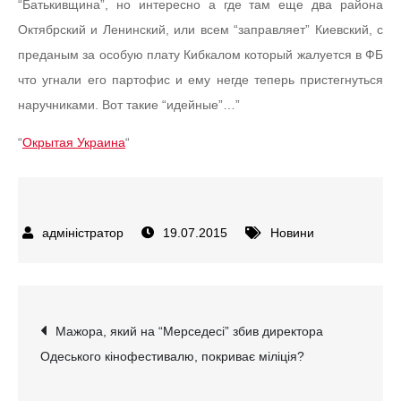
“Батькивщина”, но интересно а где там еще два района
Октябрский и Ленинский, или всем “заправляет” Киевский, с
преданым за особую плату Кибкалом который жалуется в ФБ
что угнали его партофис и ему негде теперь пристегнуться
наручниками. Вот такие “идейные”…”
“
Окрытая Украина
“
19.07.2015
Новини
Навігація
Мажора, який на “Мерседесі” збив директора
Одеського кінофестивалю, покриває міліція?
записів