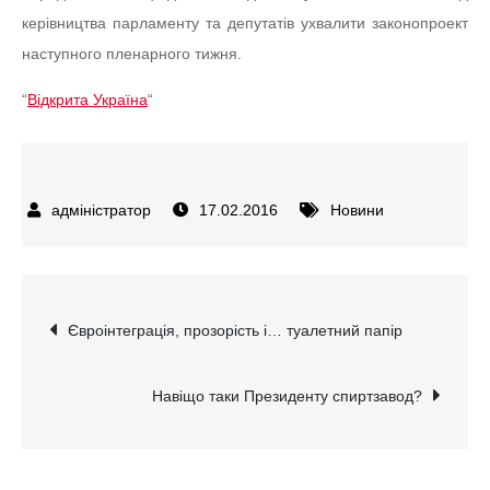
керівництва парламенту та депутатів ухвалити законопроект
наступного пленарного тижня.
“
Відкрита Україна
“
17.02.2016
Новини
Навігація
Євроінтеграція, прозорість і… туалетний папір
записів
Навіщо таки Президенту спиртзавод?