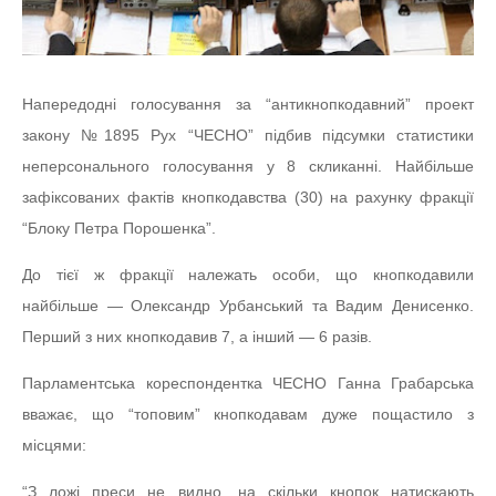
Напередодні голосування за “антикнопкодавний” проект
закону №1895 Рух “ЧЕСНО” підбив підсумки статистики
неперсонального голосування у 8 скликанні. Найбільше
зафіксованих фактів кнопкодавства (30) на рахунку фракції
“Блоку Петра Порошенка”.
До тієї ж фракції належать особи, що кнопкодавили
найбільше — Олександр Урбанський та Вадим Денисенко.
Перший з них кнопкодавив 7, а інший — 6 разів.
Парламентська кореспондентка ЧЕСНО Ганна Грабарська
вважає, що “топовим” кнопкодавам дуже пощастило з
місцями:
“З ложі преси не видно, на скільки кнопок натискають