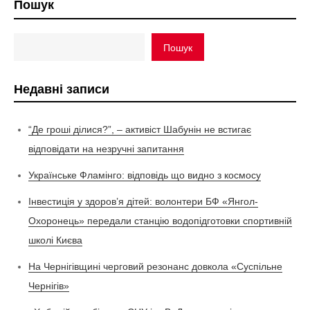
Пошук
Пошук
Недавні записи
“Де гроші ділися?”, – активіст Шабунін не встигає
відповідати на незручні запитання
Українське Фламінго: відповідь що видно з космосу
Інвестиція у здоров’я дітей: волонтери БФ «Янгол-
Охоронець» передали станцію водопідготовки спортивній
школі Києва
На Чернігівщині черговий резонанс довкола «Суспільне
Чернігів»