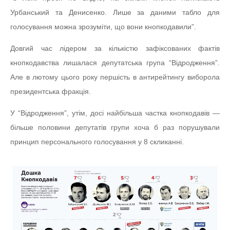
Урбанський та Денисенко. Лише за даними табло для
голосування можна зрозуміти, що вони кнопкодавили”.
Довгий час лідером за кількістю зафіксованих фактів
кнопкодавства лишалася депутатська група “Відродження”.
Але в лютому цього року першість в антирейтингу виборола
президентська фракція.
У “Відродження”, утім, досі найбільша частка кнопкодавів —
більше половини депутатів групи хоча б раз порушували
принцип персонального голосування у 8 скликанні.