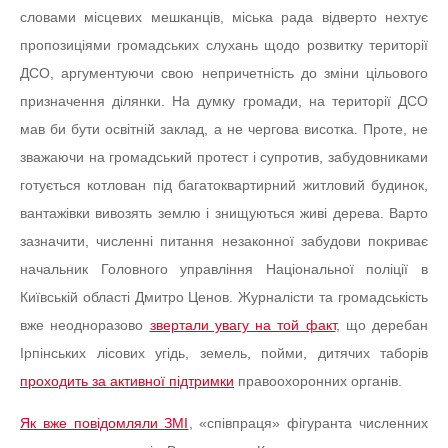
словами місцевих мешканців, міська рада відверто нехтує
пропозиціями громадських слухань щодо розвитку території
ДСО, аргументуючи свою непричетність до зміни цільового
призначення ділянки. На думку громади, на території ДСО
мав би бути освітній заклад, а не чергова висотка. Проте, не
зважаючи на громадський протест і супротив, забудовниками
готується котлован під багатоквартирний житловий будинок,
вантажівки вивозять землю і знищуються живі дерева. Варто
зазначити, численні питання незаконної забудови покриває
начальник Головного управління Національної поліції в
Київській області Дмитро Ценов. Журналісти та громадськість
вже неодноразово
звертали увагу на той факт
, що деребан
Ірпінських лісових угідь, земель, пойми, дитячих таборів
проходить за активної підтримки
правоохоронних органів.
Як вже повідомляли ЗМІ
, «співпраця» фігуранта численних