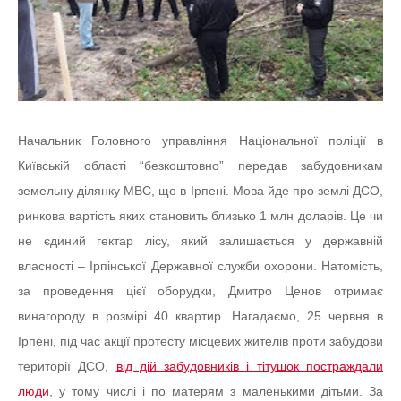
Начальник Головного управління Національної поліції в
Київській області “безкоштовно” передав забудовникам
земельну ділянку МВС, що в Ірпені. Мова йде про землі ДСО,
ринкова вартість яких становить близько 1 млн доларів. Це чи
не єдиний гектар лісу, який залишається у державній
власності – Ірпінської Державної служби охорони. Натомість,
за проведення цієї оборудки, Дмитро Ценов отримає
винагороду в розмірі 40 квартир. Нагадаємо, 25 червня в
Ірпені, під час акції протесту місцевих жителів проти забудови
території ДСО,
від дій забудовників і тітушок постраждали
люди
, у тому числі і по матерям з маленькими дітьми. За