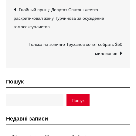
Навігація
Гнойный прыщ: Депутат Святаш жестко
раскритиковал жену Турчинова за осуждение
записів
гомосексуалистов
Только на зонинге Труханов хочет собрать $50
миллионов
Пошук
Пошук
Недавні записи