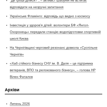
“Де гроші ділися?”, – активіст Шабунін не встигає
відповідати на незручні запитання
Українське Фламінго: відповідь що видно з космосу
Інвестиція у здоров’я дітей: волонтери БФ «Янгол-
Охоронець» передали станцію водопідготовки спортивній
школі Києва
На Чернігівщині черговий резонанс довкола «Суспільне
Чернігів»
«Хаб стійкого бізнесу СНУ ім. В. Даля – це підтримка
ветеранів, ВПО та релокованого бізнесу», – голова НР
Вілен Фаталов
Архіви
Липень 2026