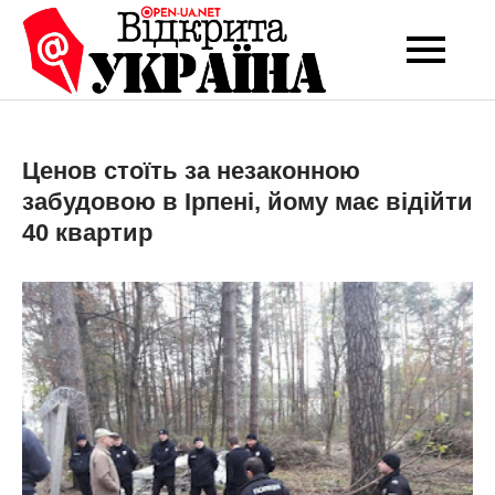
Перейти
до
Open-UA
Це ваше надійне
вмісту
джерело новин та
NET
експертних думок
Ценов стоїть за незаконною
забудовою в Ірпені, йому має відійти
40 квартир