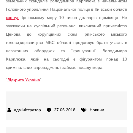
земельних скандалів Володимира Карплюка з начальником
Головного управління Національної поліції в Київській області
коштує
Ірпінському меру 10 тисяч долларів щомісяця. Не
зважаючи на суспільний резонанс, викликаний причетністю
Ценова до корупційних схем Ірпінського міського
голови,керівництво МВС області продовжує брати участь в
незаконних оборудках та “кришуванні” Володимира
Карплюка, який на сьогодні є фігурантом понад 10
кримінальних впроваджень і займає посаду мера.
“
Відкрита Україна
“
27.06.2018
Новини