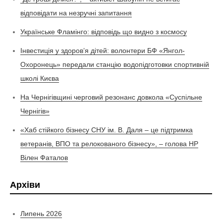
відповідати на незручні запитання
Українське Фламінго: відповідь що видно з космосу
Інвестиція у здоров’я дітей: волонтери БФ «Янгол-
Охоронець» передали станцію водопідготовки спортивній
школі Києва
На Чернігівщині черговий резонанс довкола «Суспільне
Чернігів»
«Хаб стійкого бізнесу СНУ ім. В. Даля – це підтримка
ветеранів, ВПО та релокованого бізнесу», – голова НР
Вілен Фаталов
Архіви
Липень 2026