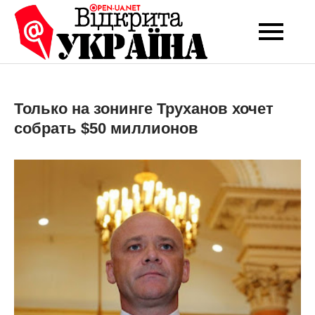
Перейти
до
Open-UA
Це ваше надійне
вмісту
джерело новин та
NET
експертних думок
Только на зонинге Труханов хочет
собрать $50 миллионов