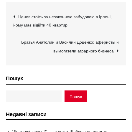
Навігація
Ценов стоїть за незаконною забудовою в Ірпені,
йому має відійти 40 квартир
записів
Братья Анатолий и Василий Доценко: аферисты и
вымогатели аграрного бизнеса
Пошук
Пошук
Недавні записи
“Де гроші ділися?”, – активіст Шабунін не встигає