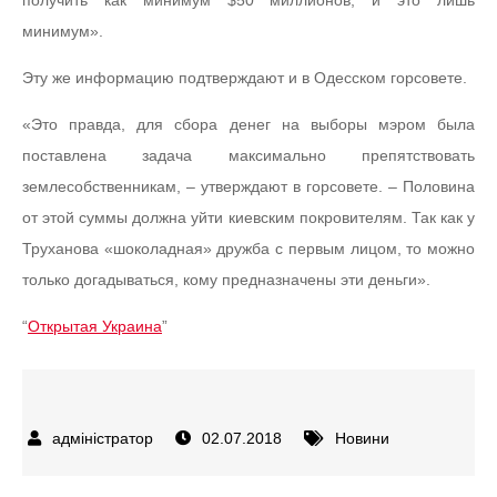
получить как минимум $50 миллионов, и это лишь
минимум».
Эту же информацию подтверждают и в Одесском горсовете.
«Это правда, для сбора денег на выборы мэром была
поставлена задача максимально препятствовать
землесобственникам, – утверждают в горсовете. – Половина
от этой суммы должна уйти киевским покровителям. Так как у
Труханова «шоколадная» дружба с первым лицом, то можно
только догадываться, кому предназначены эти деньги».
“
Открытая Украина
”
02.07.2018
Новини