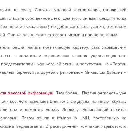
ожкина не сразу. Сначала молодой харьковчанин, окончивший
ил открыть собственное дело. Для этого он взял кредит у тогда
без политических связей не добиться такого успеха, о котором
зей. Они же позже стали его соратниками и просто пешками.
тель решил начать политическую карьеру, став харьковским
тился в политика и перенял все качества управленцев того
и представителями харьковской элиты и депутатами из «Партии
ннадием Кернесом, а дружба с регионалом Михаилом Добкиным
ств массовой информации
. Тем более, «Партия регионов» уже
чали все, чего пожелают. Влиятельные друзья начинают скупать
вали они и помогать Борису Ложкину. Начинающий политик
каналами. Потом вошли в компанию UMH, построенную на
Ложкина медиагиганта. В распоряжении компании харьковского