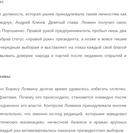
ах.
 должность, которая ранее принадлежала таким личностям как
ведчук, Андрей Клюев. Девятый глава: Ложкин получил свою
ра Порошенко. Правой рукой предприниматель пробыл лишь два
абрав статус «правой руки» президента, а позже и вовсе лишив
 очередным выборам и выставляет на показ каждый свой благой
 вызвать доверие народа и партий после недавних открытий и
осквы
но Борису Ложкину долгое время удавалось избегать сплетен,
фактами. Почему это происходило, становится очевидно после
о подчинено его власти. Контролю Ложкина принадлежали многие
мечательно, что именно из-под редакций, которыми заведовал
тических махинациях, нечестном бизнесе и кражах крупных
ждый раз активизировалась накануне президентских выборов.