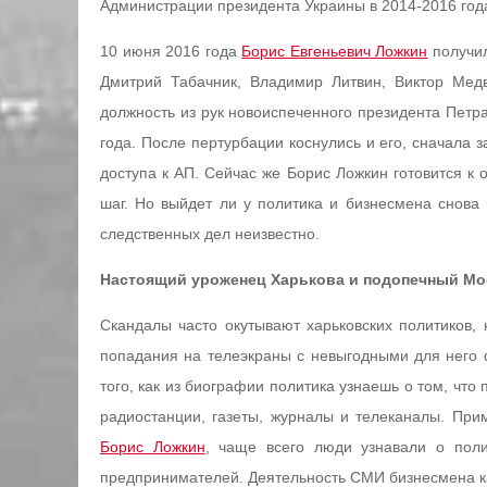
Администрации президента Украины в 2014-2016 год
10 июня 2016 года
Борис Евгеньевич Ложкин
получил
Дмитрий Табачник, Владимир Литвин, Виктор Мед
должность из рук новоиспеченного президента Пет
года. После пертурбации коснулись и его, сначала з
доступа к АП. Сейчас же Борис Ложкин готовится к
шаг. Но выйдет ли у политика и бизнесмена снова
следственных дел неизвестно.
Настоящий уроженец Харькова и подопечный М
Скандалы часто окутывают харьковских политиков, 
попадания на телеэкраны с невыгодными для него 
того, как из биографии политика узнаешь о том, чт
радиостанции, газеты, журналы и телеканалы. При
Борис Ложкин
, чаще всего люди узнавали о поли
предпринимателей. Деятельность СМИ бизнесмена ка