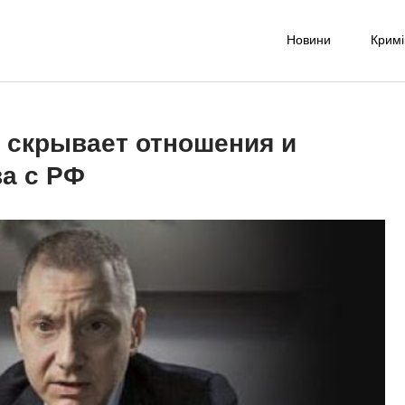
Новини
Крим
-UA NET
надійне джерело новин та експертних думок
 скрывает отношения и
ва с РФ