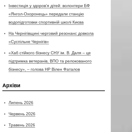
Інвестиція у здоров’я дітей: волонтери БФ
«Янгол-Охоронець» передали станцію
водопідготовки спортивній школі Києва
На Чернігівщині черговий резонанс довкола
«Суспільне Чернігів»
«Хаб стійкого бізнесу СНУ ім. В. Даля – це
підтримка ветеранів, ВПО та релокованого
бізнесу», – голова НР Вілен Фаталов
Архіви
Липень 2026
Червень 2026
Травень 2026