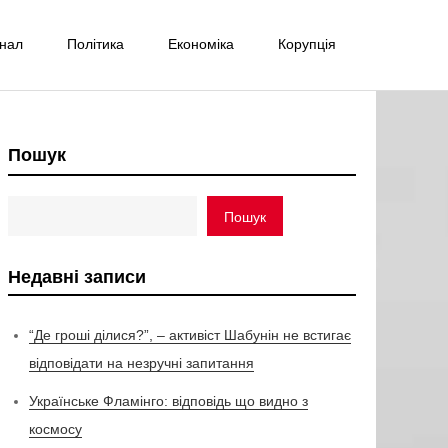
інал
Політика
Економіка
Корупція
Пошук
Пошук
Недавні записи
“Де гроші ділися?”, – активіст Шабунін не встигає
відповідати на незручні запитання
Українське Фламінго: відповідь що видно з
космосу