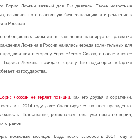
 что Борис Ложкин важный для РФ деятель. Также новостные
ча, ссылаясь на его активную бизнес-позицию и стремление к
й и Россией.
огообещающих событий и заявлений планируется развитие
граждения Ложкина в России началась череда волнительных для
т продвижения в сторону Европейского Союза, а после и вовсе
я Бориса Ложкина покидают страну. Его подспорье: «Партия
бегает из государства.
Борис Ложкин не теряет позиции
, как его друзья и соратники.
ность, и в 2014 году даже баллотируется на пост президента.
ежность. Естественно, регионалам тогда уже никто не верил,
ия страной.
оря, несколько месяцев. Ведь после выборов в 2014 году и