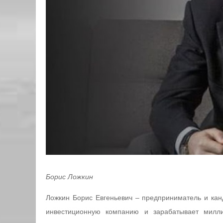
Борис Ложкин
Ложкин Борис Евгеньевич – предприниматель и кан
инвестиционную компанию и зарабатывает милли