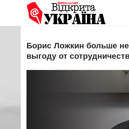
Перейти
до
Open
Це ваше 
вмісту
Борис Ложкин больше не
выгоду от сотрудничест