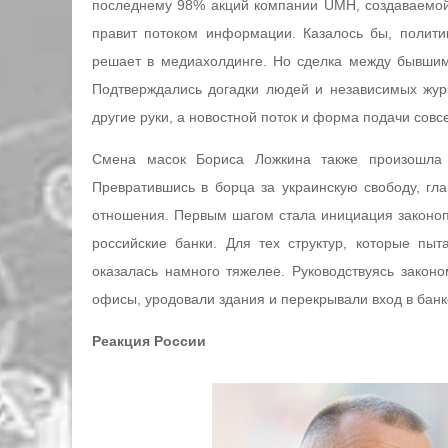
последнему 98% акций компании UMH, создаваемой
правит потоком информации. Казалось бы, полити
решает в медиахолдинге. Но сделка между бывшим
Подтверждались догадки людей и независимых жур
другие руки, а новостной поток и форма подачи совс
Смена масок Бориса Ложкина также произошла 
Превратившись в борца за украинскую свободу, гла
отношения. Первым шагом стала инициация законопр
российские банки. Для тех структур, которые пыт
оказалась намного тяжелее. Руководствуясь закон
офисы, уродовали здания и перекрывали вход в банк
Реакция России