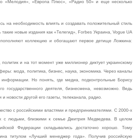
дио «Мелодия», «Европа Плюс», «Радио 50» и еще несколько
сь на необходимость влиять и создавать положительный стиль
ь такие новые издания как «Телегид», Forbes Украина, Vogue UA
и пополняют коллекцию и обогащают первое детище Ложкина:
политик и на тот момент уже миллионер диктует украинскому
еры: мода, политика, бизнес, наука, экономика. Через каналы
 информации. Но понять, где медиа, подконтрольные Борису
ого государственного деятеля, бизнесмена, невозможно. Ведь
и новости другой его газеты, телеканала, радио.
чество с российскими властями и предпринимателями. С 2000-х
х с людьми, близкими к семье Дмитрия Медведева. В целом
сийской Федерации складывались достаточно хорошо. Тому
ина титулом «Лучший менеджер года». Получив российскую