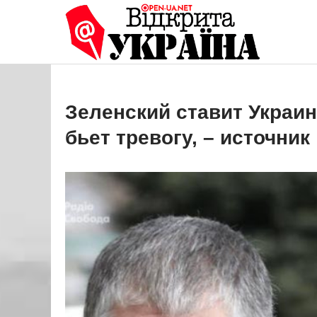
Перейти
до
Open
Це ваше 
вмісту
Зеленский ставит Украин
бьет тревогу, – источник