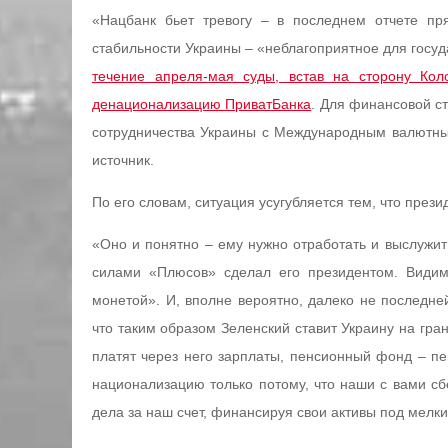
«Нацбанк бьет тревогу – в последнем отчете пр
стабильности Украины – «неблагоприятное для госуда
течение апреля-мая суды, встав на сторону Кол
денационализацию ПриватБанка
. Для финансовой с
сотрудничества Украины с Международным валютн
источник.
По его словам, ситуация усугубляется тем, что прези
«Оно и понятно – ему нужно отработать и выслужить
силами «Плюсов» сделал его президентом. Видим
монетой». И, вполне вероятно, далеко не последне
что таким образом Зеленский ставит Украину на гра
платят через него зарплаты, пенсионный фонд – пе
национализацию только потому, что наши с вами с
дела за наш счет, финансируя свои активы под мелки