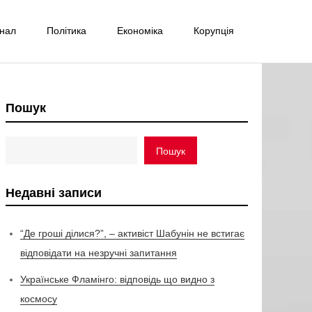
інал
Політика
Економіка
Корупція
Пошук
Пошук
Недавні записи
“Де гроші ділися?”, – активіст Шабунін не встигає
відповідати на незручні запитання
Українське Фламінго: відповідь що видно з
космосу