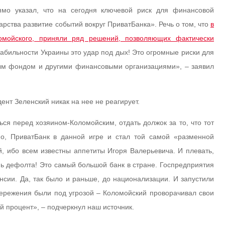
ямо указал, что на сегодня ключевой риск для финансовой
рства развитие событий вокруг ПриватБанка». Речь о том, что
в
омойского, приняли ряд решений, позволяющих фактически
табильности Украины это удар под дых! Это огромные риски для
ым фондом и другими финансовыми организациями», – заявил
дент Зеленский никак на нее не реагирует.
ся перед хозяином-Коломойским, отдать должок за то, что тот
о, ПриватБанк в данной игре и стал той самой «разменной
й, ибо всем известны аппетиты Игоря Валерьевича. И плевать,
нь дефолта! Это самый большой банк в стране. Госпредприятия
нсии. Да, так было и раньше, до национализации. И запустили
бережения были под угрозой – Коломойский проворачивал свои
й процент», – подчеркнул наш источник.