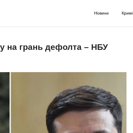
Новини
Крим
-UA NET
надійне джерело новин та експертних думок
у на грань дефолта – НБУ