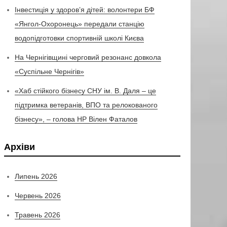
Інвестиція у здоров’я дітей: волонтери БФ
«Янгол-Охоронець» передали станцію
водопідготовки спортивній школі Києва
На Чернігівщині черговий резонанс довкола
«Суспільне Чернігів»
«Хаб стійкого бізнесу СНУ ім. В. Даля – це
підтримка ветеранів, ВПО та релокованого
бізнесу», – голова НР Вілен Фаталов
Архіви
Липень 2026
Червень 2026
Травень 2026