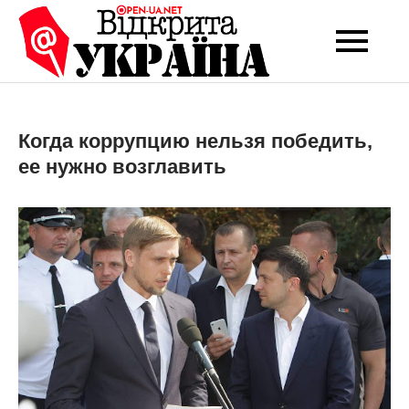
Перейти
до
Open-UA
Це ваше надійне
вмісту
джерело новин та
NET
експертних думок
Когда коррупцию нельзя победить,
ее нужно возглавить