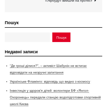
«Укрбуду» вийшли на протест
Пошук
Пошук
Недавні записи
“Де гроші ділися?”, – активіст Шабунін не встигає
відповідати на незручні запитання
Українське Фламінго: відповідь що видно з космосу
Інвестиція у здоров’я дітей: волонтери БФ «Янгол-
Охоронець» передали станцію водопідготовки спортивній
школі Києва