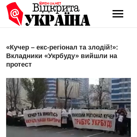
Перейти
до
Open-UA
Це ваше надійне
вмісту
джерело новин та
NET
експертних думок
«Кучер – екс-регіонал та злодій!»:
Вкладники «Укрбуду» вийшли на
протест