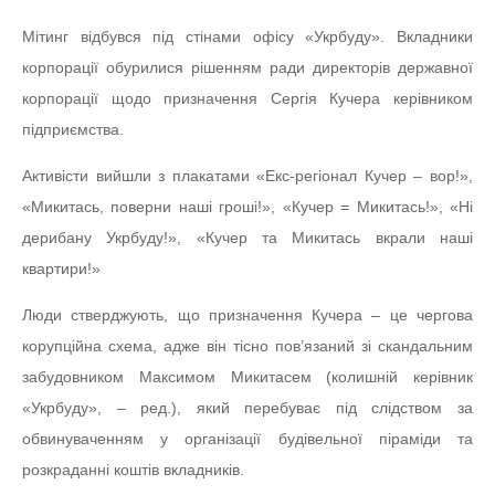
Мітинг відбувся під стінами офісу «Укрбуду». Вкладники
корпорації обурилися рішенням ради директорів державної
корпорації щодо призначення Сергія Кучера керівником
підприємства.
Активісти вийшли з плакатами «Екс-регіонал Кучер – вор!»,
«Микитась, поверни наші гроші!», «Кучер = Микитась!», «Ні
дерибану Укрбуду!», «Кучер та Микитась вкрали наші
квартири!»
Люди стверджують, що призначення Кучера – це чергова
корупційна схема, адже він тісно пов’язаний зі скандальним
забудовником Максимом Микитасем (колишній керівник
«Укрбуду», – ред.), який перебуває під слідством за
обвинуваченням у організації будівельної піраміди та
розкраданні коштів вкладників.