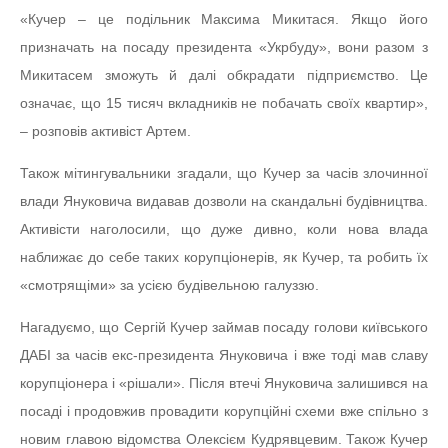
«Кучер – це подільник Максима Микитася. Якщо його
призначать на посаду президента «Укрбуду», вони разом з
Микитасем зможуть й далі обкрадати підприємство. Це
означає, що 15 тисяч вкладників не побачать своїх квартир»,
– розповів активіст Артем.
Також мітингувальники згадали, що Кучер за часів злочинної
влади Януковича видавав дозволи на скандальні будівництва.
Активісти наголосили, що дуже дивно, коли нова влада
наближає до себе таких корупціонерів, як Кучер, та робить їх
«смотрящіми» за усією будівельною галуззю.
Нагадуємо, що Сергій Кучер займав посаду голови київського
ДАБІ за часів екс-президента Януковича і вже тоді мав славу
корупціонера і «рішали». Після втечі Януковича залишився на
посаді і продовжив провадити корупційні схеми вже спільно з
новим главою відомства Олексієм Кудрявцевим. Також Кучер