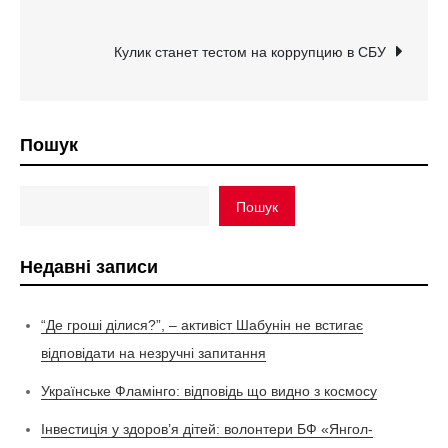
записів
Кулик станет тестом на коррупцию в СБУ
Пошук
Пошук
Недавні записи
“Де гроші ділися?”, – активіст Шабунін не встигає
відповідати на незручні запитання
Українське Фламінго: відповідь що видно з космосу
Інвестиція у здоров’я дітей: волонтери БФ «Янгол-