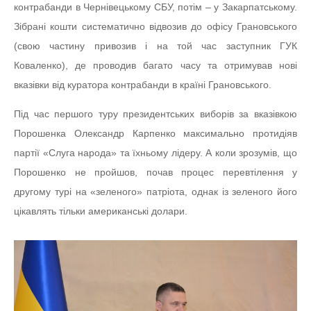
контрабанди в Чернівецькому СБУ, потім – у Закарпатському.
Зібрані кошти систематично відвозив до офісу Грановського
(свою частину привозив і на той час заступник ГУК
Коваленко), де проводив багато часу та отримував нові
вказівки від куратора контрабанди в країні Грановського.
Під час першого туру президентських виборів за вказівкою
Порошенка Олександр Карпенко максимально протидіяв
партії «Слуга народа» та їхньому лідеру. А коли зрозумів, що
Порошенко не пройшов, почав процес перевтілення у
другому турі на «зеленого» патріота, однак із зеленого його
цікавлять тільки американські долари.