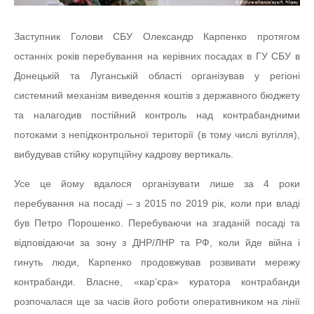
Заступник Голови СБУ Олександр Карпенко протягом
останніх років перебування на керівних посадах в ГУ СБУ в
Донецькій та Луганській області організував у регіоні
системний механізм виведення коштів з державного бюджету
та налагодив постійний контроль над контрабандними
потоками з непідконтрольної території (в тому числі вугілля),
вибудував стійку корупційну кадрову вертикаль.
Усе це йому вдалося організувати лише за 4 роки
перебування на посаді – з 2015 по 2019 рік, коли при владі
був Петро Порошенко. Перебуваючи на згаданій посаді та
відповідаючи за зону з ДНР/ЛНР та РФ, коли йде війна і
гинуть люди, Карпенко продовжував розвивати мережу
контрабанди. Власне, «кар’єра» куратора контрабанди
розпочалася ще за часів його роботи оперативником на лінії