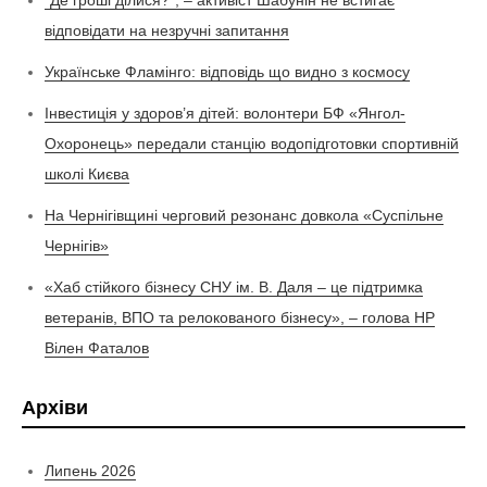
“Де гроші ділися?”, – активіст Шабунін не встигає
відповідати на незручні запитання
Українське Фламінго: відповідь що видно з космосу
Інвестиція у здоров’я дітей: волонтери БФ «Янгол-
Охоронець» передали станцію водопідготовки спортивній
школі Києва
На Чернігівщині черговий резонанс довкола «Суспільне
Чернігів»
«Хаб стійкого бізнесу СНУ ім. В. Даля – це підтримка
ветеранів, ВПО та релокованого бізнесу», – голова НР
Вілен Фаталов
Архіви
Липень 2026