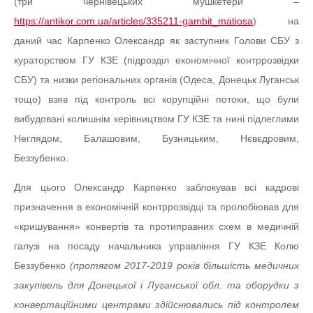
(три чернівецьких мушкетери –
https://antikor.com.ua/articles/335211-gambit_matiosa
) на
даний час Карпенко Олександр як заступник Голови СБУ з
кураторством ГУ КЗЕ (підрозділ економічної контррозвідки
СБУ) та низки регіональних органів (Одеса, Донецьк Луганськ
тощо) взяв під контроль всі корупційні потоки, що були
вибудовані колишнім керівництвом ГУ КЗЕ та нині підлеглими
Неглядом, Балашовим, Бузницьким, Нєвєдровим,
Беззубенко.
Для цього Олександр Карпенко заблокував всі кадрові
призначення в економічній контррозвідці та пролобіював для
«кришування» конвертів та протиправних схем в медичній
галузі на посаду начальника управління ГУ КЗЕ Колю
Беззубенко
(протягом 2017-2019 років більшість медичних
закупівель для Донецької і Луганської обл. та оборудки з
конвертаційними центрами здійснювались під контролем