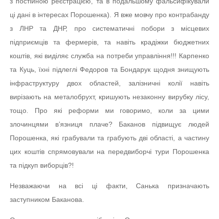
з постійною реєстрацією, та в подальшому фальсифікували
ці дані в інтересах Порошенка). Я вже мовчу про контрабанду
з ЛНР та ДНР, про систематичні побори з місцевих
підприємців та фермерів, та навіть крадіжки бюджетних
коштів, які виділяє служба на потреби управління!!! Карпенко
та Куць, їхні підлеглі Федоров та Бондарук щодня знищують
інфраструктуру двох областей, залізничні колії навіть
вирізають на металобрухт, кришують незаконну вирубку лісу,
тощо. Про які реформи ми говоримо, коли за цими
злочинцями в’язниця плаче? Баканов підвищує людей
Порошенка, які грабували та грабують дві області, а частину
цих коштів спрямовували на передвиборчі тури Порошенка
та підкуп виборців?!
Незважаючи на всі ці факти, Санька призначають
заступником Баканова.