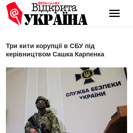
Перейти
до
Open-UA
Це ваше надійне
вмісту
джерело новин та
NET
експертних думок
Три кити корупції в СБУ під
керівництвом Сашка Карпенка