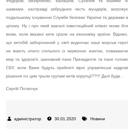
Федоров, Беззубенко, Балашов, Сухачов та іншими їх
шавками, насправді забруднює честь мундирів, загрожує
подальшому існуванню Служби безпеки України та держави в
цілому. Ну і про який взагалі інвестиційний клімат може йти
мова, коли вказані кити срали на економіку країни. Відомо,
що китобій заборонений у світі водночас наші морські герої
не мають нічого спільного із червоною книгою, поважаючи
мир та здоров’я, шановний пане Президенте та пане голово
СБУ, коли Вами будуть прийняті вірні управлінські кадрові
рішення по цим трьом групам китів корупції??!!! Далі буде…
Сергій Потапчук
30.01.2020
Новини