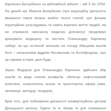
Карпенко-Беззубенко за відповідний відкат – від 5 до 15%)
.
На даний час Микола Беззубенко (про корупційну діяльність
вказаного героя можна знайти тисячі статей, цілі фільми
корупційних розслідувань та навіть втрачені життя людей, які
не отримали своєчасну медичну допомогу) продовжує
кришувати медицину та листати Олександру Карпенку
хабарі, за що останній залишає на посаді збірщиків коштів
Колі – начальників відділів Неговелова та Колобродова, про
це окрема історія, далі буде…..
Зараз Федоров для Олександра Карпенко здійснює збір
коштів та веде списки конвертів, обілечує нафтогазовий
комплекс, енергетичну галузь та транспортну сферу (авіа,
залізниця, автодор, тендери).
Крім того, для лобіювання діяльності конвертаційних центрів
Донецького регіону, Одеси та м. Києва та для отримання