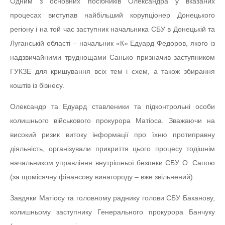
Одним з основних посібників Олександра у вказаних
процесах виступав найбільший корупціонер Донецького
регіону і на той час заступник начальника СБУ в Донецькій та
Луганській області – начальник «К» Едуард Федоров, якого із
надзвичайними труднощами Санько призначив заступником
ГУКЗЕ для кришування всіх тем і схем, а також збирання
коштів із бізнесу.
Олександр та Едуард ставленики та підконтрольні особи
колишнього військового прокурора Матіоса. Зважаючи на
високий ризик витоку інформації про їхню протиправну
діяльність, організували прикриття цього процесу тодішнім
начальником управління внутрішньої безпеки СБУ О. Сапою
(за щомісячну фінансову винагороду – вже звільнений).
Завдяки Матіосу та головному раднику голови СБУ Баканову,
колишньому заступнику Генерального прокурора Банчуку