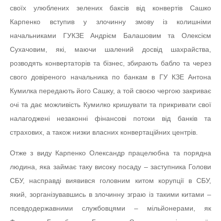
своїх улюблених зелених баксів від конвертів Сашко
Карпенко вступив у злочинну змову із колишніми
начальниками ГУКЗЕ Андрієм Балашовим та Олексієм
Сухачовим, які, маючи шалений досвід шахрайства,
розводять конвертаторів та бізнес, збирають бабло та через
свого довіреного начальника по банкам в ГУ КЗЕ Антона
Кумилка передають його Сашку, а той своєю чергою закриває
очі та дає можливість Кумилко кришувати та прикривати свої
налагоджені незаконні фінансові потоки від банків та
страхових, а також низки власних конвертаційних центрів.
Отже з виду Карпенко Олександр працелюбна та порядна
людина, яка займає таку високу посаду – заступника Голови
СБУ, насправді виявився головним китом корупції в СБУ,
який, зорганізувавшись в злочинну зграю із такими китами –
псевдодержавними службовцями – мільйонерами, як