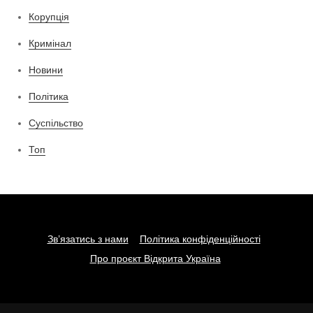
Корупція
Кримінал
Новини
Політика
Суспільство
Топ
Зв’язатись з нами
Політика конфіденційності
Про проєкт Відкрита Україна