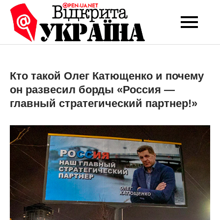
Перейти
до
Open-UA
Це ваше надійне
вмісту
джерело новин та
NET
експертних думок
Кто такой Олег Катющенко и почему
он развесил борды «Россия —
главный стратегический партнер!»