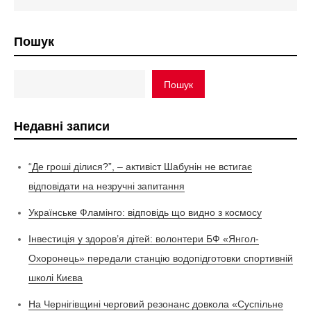
Пошук
Пошук
Недавні записи
“Де гроші ділися?”, – активіст Шабунін не встигає
відповідати на незручні запитання
Українське Фламінго: відповідь що видно з космосу
Інвестиція у здоров’я дітей: волонтери БФ «Янгол-
Охоронець» передали станцію водопідготовки спортивній
школі Києва
На Чернігівщині черговий резонанс довкола «Суспільне