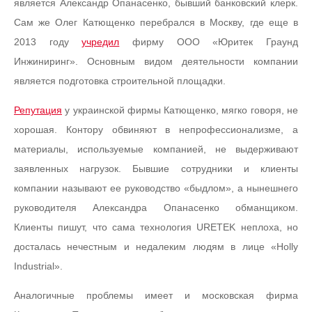
является Александр Опанасенко, бывший банковский клерк.
Сам же Олег Катющенко перебрался в Москву, где еще в
2013 году
учредил
фирму ООО «Юритек Граунд
Инжиниринг». Основным видом деятельности компании
является подготовка строительной площадки.
Репутация
у украинской фирмы Катющенко, мягко говоря, не
хорошая. Контору обвиняют в непрофессионализме, а
материалы, используемые компанией, не выдерживают
заявленных нагрузок. Бывшие сотрудники и клиенты
компании называют ее руководство «быдлом», а нынешнего
руководителя Александра Опанасенко обманщиком.
Клиенты пишут, что сама технология URETEK неплоха, но
досталась нечестным и недалеким людям в лице «Holly
Industrial».
Аналогичные проблемы имеет и московская фирма