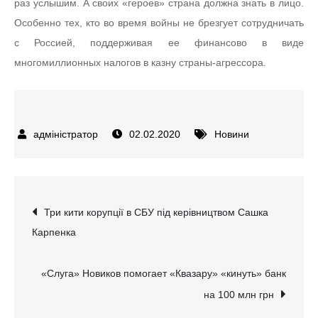
раз услышим. А своих «героев» страна должна знать в лицо.
Особенно тех, кто во время войны не брезгует сотрудничать
с Россией, поддерживая ее финансово в виде
многомиллионных налогов в казну страны-агрессора.
02.02.2020
Новини
Навігація
Три кити корупції в СБУ під керівництвом Сашка
Карпенка
записів
«Слуга» Новиков помогает «Квазару» «кинуть» банк
на 100 млн грн