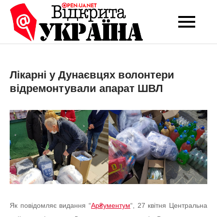
Перейти
до
Open-UA
Це ваше надійне
вмісту
джерело новин та
NET
експертних думок
Лікарні у Дунаєвцях волонтери
відремонтували апарат ШВЛ
Як повідомляє видання “
Ар₴ументум
“, 27 квітня Центральна