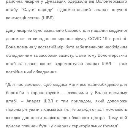
районна лікарня у Дунаєвцях одержала від Волонтерського
штабу “Слуги народу” відремонтований апарат штучної
вентиляції легень (ШВЛ).
Дану лікарню було визначено базовою для надання медичної
допомоги на випадок поширення вірусу COVID-19 в регіоні.
Вона повинна у достатній мірі бути забезпеченою необхідним
обладнанням та засобами захисту. Саме тому Волонтерський
штаб за власні кошти відремонтував апарат ШВЛ – таке
потрібне нині обладнання.
“Для нас важливо, щоб медики мали все найнеобхідніше для
боротьби з коронавірусом, – зазначили у Волонтерському
штабі. – Апарат ШВЛ є тим приладом, який допоможе
лікарям рятувати людські життя. Не завжди є час і можливість
швидко доставити пацієнта до обласного центра. Тому цей
прилад повинен бути і у лікарнях територіальних громад”.