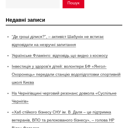
Пошук
Недавні записи
“Де гроші ділися?”, – активіст Шабунін не встигає
відповідати на незручні запитання
Українське Фламінго: відповідь що видно з космосу
Інвестиція у здоров’я дітей: волонтери БФ «Янгол-
Охоронець» передали станцію водопідготовки спортивній
школі Києва
На Чернігівщині черговий резонанс довкола «Суспільне
Чернігів»
«Хаб стійкого бізнесу СНУ ім. В. Даля – це підтримка
ветеранів, ВПО та релокованого бізнесу», – голова НР
Вілен Фаталов