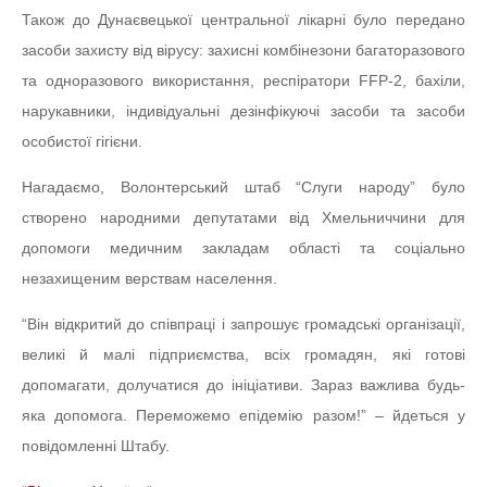
Також до Дунаєвецької центральної лікарні було передано
засоби захисту від вірусу: захисні комбінезони багаторазового
та одноразового використання, респіратори FFP-2, бахіли,
нарукавники, індивідуальні дезінфікуючі засоби та засоби
особистої гігієни.
Нагадаємо, Волонтерський штаб “Слуги народу” було
створено народними депутатами від Хмельниччини для
допомоги медичним закладам області та соціально
незахищеним верствам населення.
“Він відкритий до співпраці і запрошує громадські організації,
великі й малі підприємства, всіх громадян, які готові
допомагати, долучатися до ініціативи. Зараз важлива будь-
яка допомога. Переможемо епідемію разом!” – йдеться у
повідомленні Штабу.