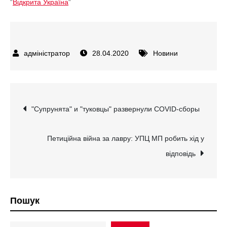
“
Відкрита Україна
“
28.04.2020
Новини
Навігація
"Супрунята" и "туковцы" развернули COVID-сборы
записів
Петиційна війна за лавру: УПЦ МП робить хід у
відповідь
Пошук