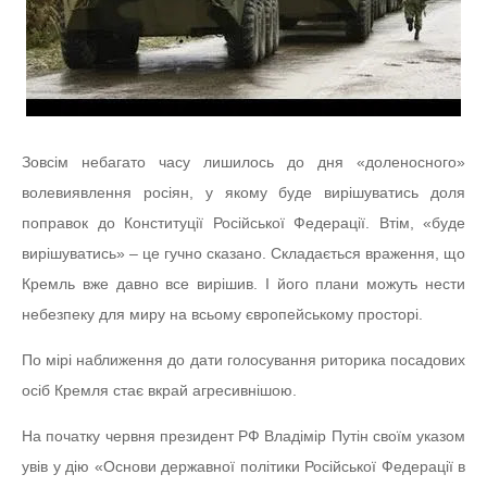
Зовсім небагато часу лишилось до дня «доленосного»
волевиявлення росіян, у якому буде вирішуватись доля
поправок до Конституції Російської Федерації. Втім, «буде
вирішуватись» – це гучно сказано. Складається враження, що
Кремль вже давно все вирішив. І його плани можуть нести
небезпеку для миру на всьому європейському просторі.
По мірі наближення до дати голосування риторика посадових
осіб Кремля стає вкрай агресивнішою.
На початку червня президент РФ Владімір Путін своїм указом
увів у дію «Основи державної політики Російської Федерації в