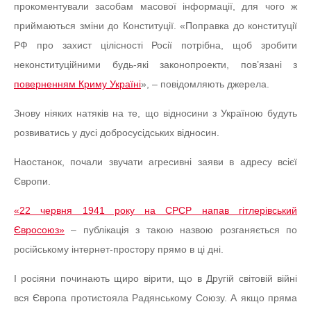
прокоментували засобам масової інформації, для чого ж
приймаються зміни до Конституції. «Поправка до конституції
РФ про захист цілісності Росії потрібна, щоб зробити
неконституційними будь-які законопроекти, пов’язані з
поверненням Криму Україні
», – повідомляють джерела.
Знову ніяких натяків на те, що відносини з Україною будуть
розвиватись у дусі добросусідських відносин.
Наостанок, почали звучати агресивні заяви в адресу всієї
Європи.
«22 червня 1941 року на СРСР напав гітлерівський
Євросоюз»
– публікація з такою назвою розганяється по
російському інтернет-простору прямо в ці дні.
І росіяни починають щиро вірити, що в Другій світовій війні
вся Європа протистояла Радянському Союзу. А якщо пряма