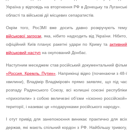
Україна у відповідь на вторгнення РФ в Донецьку та Луганські
області та військові дії місцевих сепаратистів.
Окрім того, РосЗМІ вже досить давно розкручують тему
військової загрози
, яка, нібито надходить від України. Нібито,
офіційний Київ планує ракетні удари по Криму та
активний
військовий наступ
на окупований Донбас.
Наступним меседжем став російський документальний фільм
«Россия. Кремль. Путин»
. Наприкінці відео (починаючи з 48-ї
хвилини), Владімір Владіміровіч прямо заявляє, що під час
розпаду Радянського Союзу, всі колишні союзні республіки
«прихопили» з собою величезні об’єми «ісконно россійской»
території, і називає це «подарунками російського народу».
І отут привід для занепокоєння виникає практично для всіх
держав, які мають спільний кордон з РФ. Найбільшу тривогу,