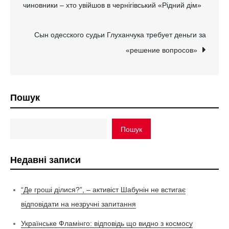
чиновники – хто увійшов в чернігівський «Рідний дім»
записів
Сын одесского судьи Глуханчука требует деньги за
«решение вопросов»
Пошук
Пошук
Недавні записи
“Де гроші ділися?”, – активіст Шабунін не встигає
відповідати на незручні запитання
Українське Фламінго: відповідь що видно з космосу