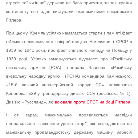
агресія тої чи іншої держави не була присутня, то такі країни
континенту все одно виступали економічними союзниками
Гітлера.
При цьому, Кремль усіляко намагається стерти з пам’яті факт
військово-економічного співробітництва Німеччини і СРСР з
1939 по 1941 роки, про факт спільного нападу на Польщу у
1939 році. Усіляко замовчуються відомості про «Російську
визвольну армію» (РОА) генерала Власова, «Російську
визвольну народну армію» (РОНА) командира Камінського,
«15-й казачий кавалерійський корпус СС» полковника
Кононова, «29-у гренадерську дивізію СС» (російська № 1),
Дивізію «Руссланд», які
воювали проти СРСР на боці Гітлера
.
І от зараз, максимально проявляються наслідки
неправильного засвоєння уроків історії, які накладаються на
маніакальну пропагандистську державну машину. Агресія