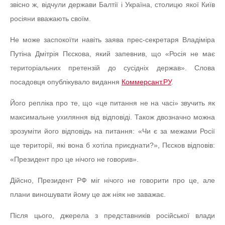
звісно ж, відчули держави Балтії і Україна, столицю якої Київ
росіяни вважають своїм.
Не може заспокоїти навіть заява прес-секретаря Владіміра
Путіна Дмітрія Пєскова, який запевнив, що «Росія не має
територіальних претензій до сусідніх держав». Слова
посадовця опублікувало видання
Коммерсант.РУ
.
Його репліка про те, що «це питання не на часі» звучить як
максимальне ухиляння від відповіді. Також двозначно можна
зрозуміти його відповідь на питання: «Чи є за межами Росії
ще території, які вона б хотіла приєднати?», Пєсков відповів:
«Президент про це нічого не говорив».
Дійсно, Президент РФ міг нічого не говорити про це, але
плани виношувати йому це аж ніяк не заважає.
Після цього, джерела з представників російської влади