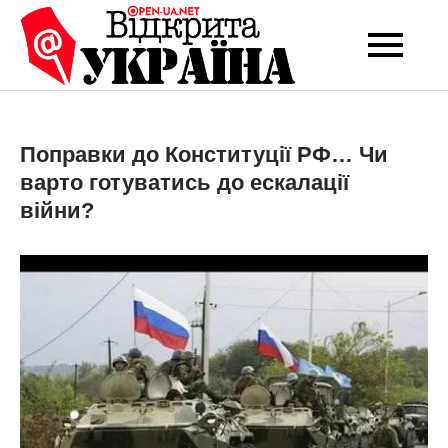
Перейти
до
Open-UA
Це ваше надійне
вмісту
джерело новин та
NET
експертних думок
Поправки до Конституції РФ… Чи
варто готуватись до ескалації
війни?