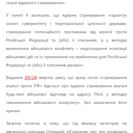
галузі ядерного стримування».
У пункті 4 записано, що ядерне стримування «гарантує
захист суверенітету і територіальної цілісності держави,
стримування потенційного противника від агресії проти
Російської Федерації та (або) її союзників, а у випадку
виникнення військового конфлікту – недопущення ескалації
військових дій та їх припинення на прийнятних для Російської
Федерації та (або) її союзників умовах».
Видання
ZN.UA
звертає увагу, що зразу після «стримування
агресії проти РФ» йдеться про ядерне стримування взагалі
будь-якої військової відповіді на адресу Росії у випадку
«виникнення військового конфлікту», без зазначення його
причин.
Загроза полягає в тому, що під вказану категорію не
двозначно підпадає Операція об’єднаних сил, яку проводить