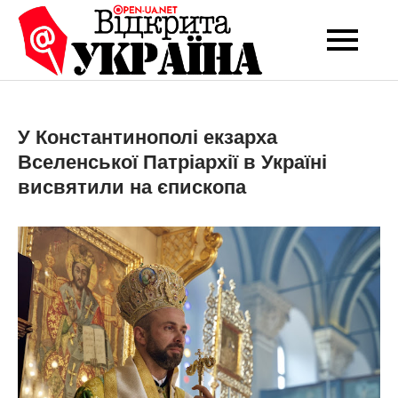
Перейти
до
Open-UA
Це ваше надійне
вмісту
джерело новин та
NET
експертних думок
У Константинополі екзарха
Вселенської Патріархії в Україні
висвятили на єпископа