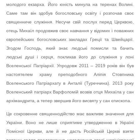
молодого екзарха. Його юність минула на теренах Волині.
Саме там він здобув богословську освіту і розпочав своє
священниче служіння. Несучи свій послух перед Церквою,
отець Михаїл продовжив своє навчання у відомих і поважних
європейських богословських закладах Греції та Швейцарії.
Згодом Господь, який знає людські помисли та бачить
людські душі і серця, покликав його до служіння у лоні
Вселенської Патріархії. Упродовж 2011 – 2019 років він був
настоятелем храму преподобного Аліпія Стовпника
Вселенського Патріархату в Анталії (Туреччина). 2013 року
Вселенський патріарх Варфоломій возвів отця Михаїла у сан
архімандрита, а тепер звершив його висвяту у сан єпископа.
Це сокровенне священнодійство має важливе значення для
України. Воно не лише сприятиме утвердженню в Україні
Помісної Церкви, але й не дасть Російській Церкві взяти