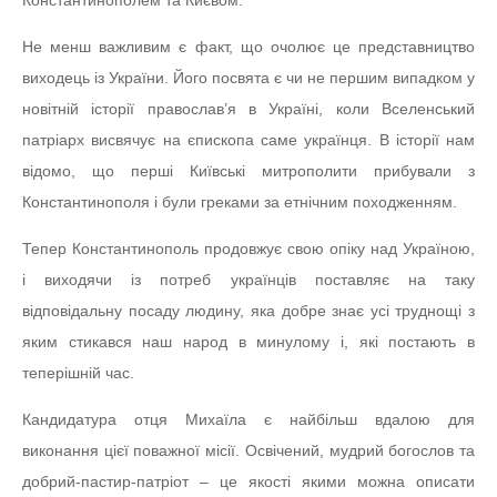
Константинополем та Києвом.
Не менш важливим є факт, що очолює це представництво
виходець із України. Його посвята є чи не першим випадком у
новітній історії православ’я в Україні, коли Вселенський
патріарх висвячує на єпископа саме українця. В історії нам
відомо, що перші Київські митрополити прибували з
Константинополя і були греками за етнічним походженням.
Тепер Константинополь продовжує свою опіку над Україною,
і виходячи із потреб українців поставляє на таку
відповідальну посаду людину, яка добре знає усі труднощі з
яким стикався наш народ в минулому і, які постають в
теперішній час.
Кандидатура отця Михаїла є найбільш вдалою для
виконання цієї поважної місії. Освічений, мудрий богослов та
добрий-пастир-патріот – це якості якими можна описати