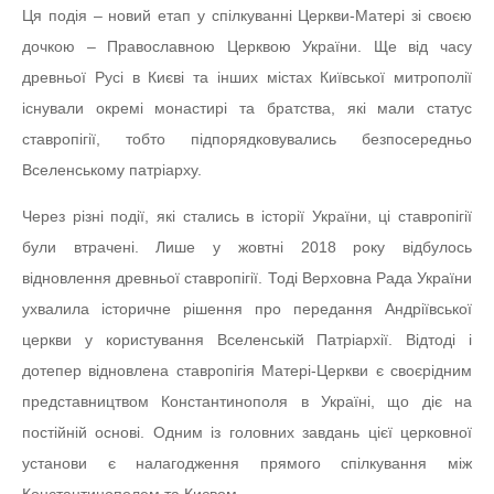
Ця подія – новий етап у спілкуванні Церкви-Матері зі своєю
дочкою – Православною Церквою України. Ще від часу
древньої Русі в Києві та інших містах Київської митрополії
існували окремі монастирі та братства, які мали статус
ставропігії, тобто підпорядковувались безпосередньо
Вселенському патріарху.
Через різні події, які стались в історії України, ці ставропігії
були втрачені. Лише у жовтні 2018 року відбулось
відновлення древньої ставропігії. Тоді Верховна Рада України
ухвалила історичне рішення про передання Андріївської
церкви у користування Вселенській Патріархії. Відтоді і
дотепер відновлена ставропігія Матері-Церкви є своєрідним
представництвом Константинополя в Україні, що діє на
постійній основі. Одним із головних завдань цієї церковної
установи є налагодження прямого спілкування між