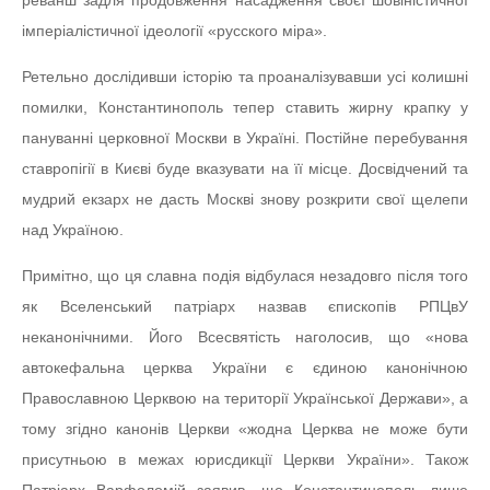
реванш задля продовження насадження своєї шовіністичної
імперіалістичної ідеології «русского міра».
Ретельно дослідивши історію та проаналізувавши усі колишні
помилки, Константинополь тепер ставить жирну крапку у
пануванні церковної Москви в Україні. Постійне перебування
ставропігії в Києві буде вказувати на її місце. Досвідчений та
мудрий екзарх не дасть Москві знову розкрити свої щелепи
над Україною.
Примітно, що ця славна подія відбулася незадовго після того
як Вселенський патріарх назвав єпископів РПЦвУ
неканонічними. Його Всесвятість наголосив, що «нова
автокефальна церква України є єдиною канонічною
Православною Церквою на території Української Держави», а
тому згідно канонів Церкви «жодна Церква не може бути
присутньою в межах юрисдикції Церкви України». Також