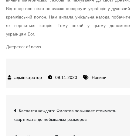
виявив материнської любові та піклування до своєї доньки.
Відтепер вже ніхто не зможе повернути українців у духовний
кремлівський полон. Нам випала унікальна нагода побачити
як вершиться історія. Тому нехай у цьому допоможе
українцям Бог.
Джерело: df.news
09.11.2020
Новини
Навігація
Касается каждого: Филатов повышает стоимость
квартплаты до небывалых размеров
записів