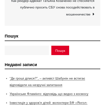
Как рейдер-адвокат Татьяна Козаченко не стесняется
публично просить СБУ снова посодействовать в
мошенничестве
Пошук
Пошук
Недавні записи
“Де гроші ділися?”, – активіст Шабунін не встигає
відповідати на незручні запитання
Українське Фламінго: відповідь що видно з космосу
Інвестиція у здоров’я дітей: волонтери БФ «Янгол-