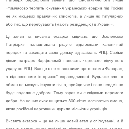
Патріарх Варфоломій заявив, що Константинополь лише
«тимчасово терпить існування українських єрархів під Росією
не як місцевих правлячих єпископів, а лише як титулярних
або тих, що перебувають (мають резиденцію) в Україні».
Ці заяви та висвята екзарха свідчать, що Вселенська
Патріархія налаштована рішуче відстоювати канонічний
порядок та захищати свою доньку від зазіхань РПЦ. Своїми
діями патріарх Варфоломій наносить чергового відчутного
удару по РПЦ. Все це є не «папськими претензіями Фанара»,
а відновленням історичної справедливості. Будь-яке зло та
обман не можуть існувати вічно, прийде час і воно неодмінно
буде подолане добром. Тому зараз ми є свідками перемоги
добра. На наших очах нищиться 300-літня московська омана,
якою російські церковники дурили мільйони українців.
Висвята екзарха – це не лише новий етап у спілкуванні, а й