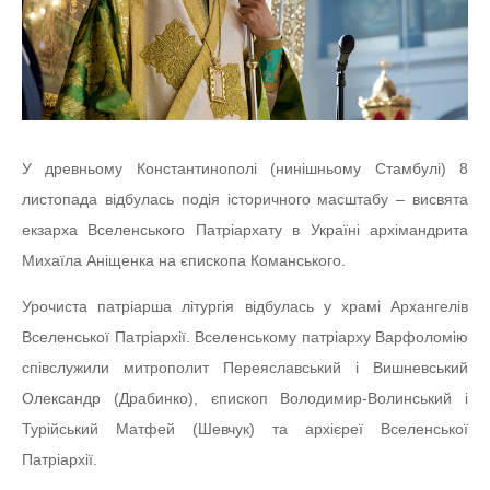
У древньому Константинополі (нинішньому Стамбулі) 8
листопада відбулась подія історичного масштабу – висвята
екзарха Вселенського Патріархату в Україні архімандрита
Михаїла Аніщенка на єпископа Команського.
Урочиста патріарша літургія відбулась у храмі Архангелів
Вселенської Патріархії. Вселенському патріарху Варфоломію
співслужили митрополит Переяславський і Вишневський
Олександр (Драбинко), єпископ Володимир-Волинський і
Турійський Матфей (Шевчук) та архієреї Вселенської
Патріархії.