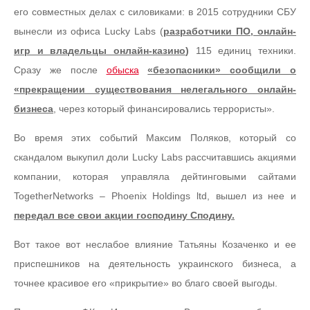
его совместных делах с силовиками: в 2015 сотрудники СБУ
вынесли из офиса Lucky Labs (
разработчики ПО, онлайн-
игр и владельцы онлайн-казино
)
115 единиц техники.
Сразу же после
обыска
«безопасники» сообщили о
«прекращении существования нелегального онлайн-
бизнеса
, через который финансировались террористы».
Во время этих событий Максим Поляков, который со
скандалом выкупил доли Lucky Labs рассчитавшись акциями
компании, которая управляла дейтинговыми сайтами
TogetherNetworks – Phoenix Holdings ltd, вышел из нее и
передал все свои акции господину Сподину.
Вот такое вот неслабое влияние Татьяны Козаченко и ее
приспешников на деятельность украинского бизнеса, а
точнее красивое его «прикрытие» во благо своей выгоды.