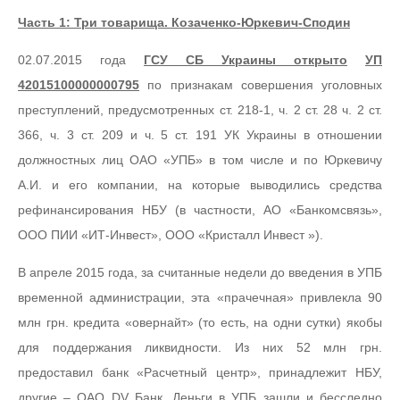
Часть 1: Три товарища. Козаченко-Юркевич-Сподин
02.07.2015 года
ГСУ СБ Украины открыто
УП
42015100000000795
по признакам совершения уголовных
преступлений, предусмотренных ст. 218-1, ч. 2 ст. 28 ч. 2 ст.
366, ч. 3 ст. 209 и ч. 5 ст. 191 УК Украины в отношении
должностных лиц ОАО «УПБ» в том числе и по Юркевичу
А.И. и его компании, на которые выводились средства
рефинансирования НБУ (в частности, АО «Банкомсвязь»,
ООО ПИИ «ИТ-Инвест», ООО «Кристалл Инвест »).
В апреле 2015 года, за считанные недели до введения в УПБ
временной администрации, эта «прачечная» привлекла 90
млн грн. кредита «овернайт» (то есть, на одни сутки) якобы
для поддержания ликвидности. Из них 52 млн грн.
предоставил банк «Расчетный центр», принадлежит НБУ,
другие – ОАО DV Банк. Деньги в УПБ зашли и бесследно