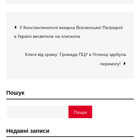
Навігація
У Константинополі екзарха Вселенської Патріархії
в Україні висвятили на єпископа
записів
Ключі від храму: Громада ПЦУ в Успенці здобула
перемогу!
Пошук
Пошук
Недавні записи