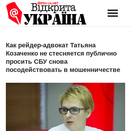
Перейти
до
Open-UA
Це ваше надійне
вмісту
джерело новин та
NET
експертних думок
Как рейдер-адвокат Татьяна
Козаченко не стесняется публично
просить СБУ снова
посодействовать в мошенничестве