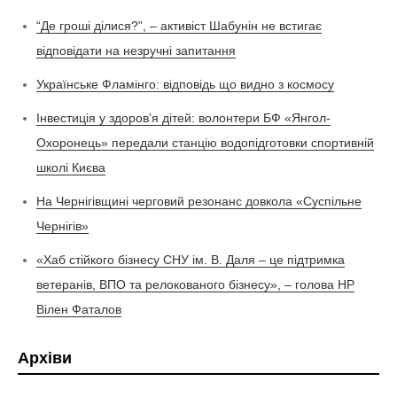
“Де гроші ділися?”, – активіст Шабунін не встигає
відповідати на незручні запитання
Українське Фламінго: відповідь що видно з космосу
Інвестиція у здоров’я дітей: волонтери БФ «Янгол-
Охоронець» передали станцію водопідготовки спортивній
школі Києва
На Чернігівщині черговий резонанс довкола «Суспільне
Чернігів»
«Хаб стійкого бізнесу СНУ ім. В. Даля – це підтримка
ветеранів, ВПО та релокованого бізнесу», – голова НР
Вілен Фаталов
Архіви