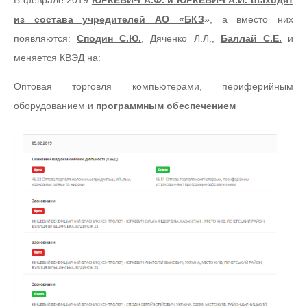
В феврале 2019
ЮРКЕВИЧ А.Ф. и ЮРКЕВИЧ А.И. выходят
из состава учредителей АО «БКЗ
», а вместо них
появляются:
Сподин С.Ю.
, Дяченко Л.Л.,
Баллай С.Е.
и
меняется КВЭД на:
Оптовая торговля компьютерами, периферийным
оборудованием и
программным обеспечением