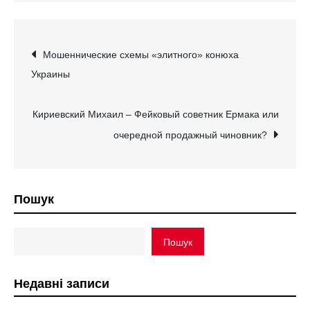
Навігація
Мошеннические схемы «элитного» конюха
Украины
записів
Кириевский Михаил – Фейковый советник Ермака или
очередной продажный чиновник?
Пошук
Пошук
Недавні записи