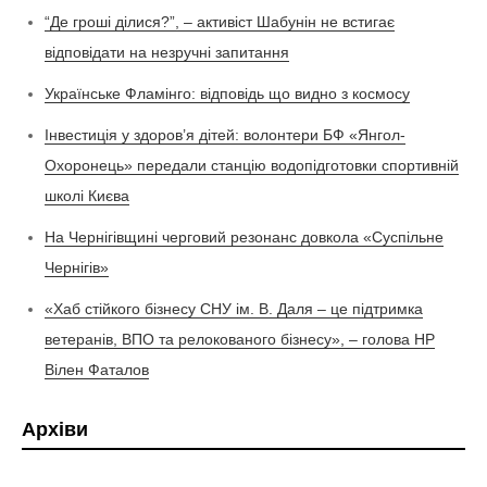
“Де гроші ділися?”, – активіст Шабунін не встигає
відповідати на незручні запитання
Українське Фламінго: відповідь що видно з космосу
Інвестиція у здоров’я дітей: волонтери БФ «Янгол-
Охоронець» передали станцію водопідготовки спортивній
школі Києва
На Чернігівщині черговий резонанс довкола «Суспільне
Чернігів»
«Хаб стійкого бізнесу СНУ ім. В. Даля – це підтримка
ветеранів, ВПО та релокованого бізнесу», – голова НР
Вілен Фаталов
Архіви