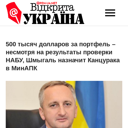
Перейти
до
Open-UA
Це ваше надійне
вмісту
джерело новин та
NET
експертних думок
500 тысяч долларов за портфель –
несмотря на результаты проверки
НАБУ, Шмыгаль назначит Канцурака
в МинАПК